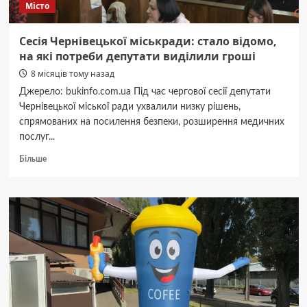
Місто
Сесія Чернівецької міськради: стало відомо,
на які потреби депутати виділили гроші
8 місяців тому назад
Джерело: bukinfo.com.ua Під час чергової сесії депутати
Чернівецької міської ради ухвалили низку рішень,
спрямованих на посилення безпеки, розширення медичних
послуг...
Докладніше
Більше
про
Сесія
Чернівецької
міськради:
стало
відомо,
на
які
потреби
депутати
виділили