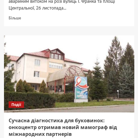
аварійним витоком на розі вулиць І. Франка та площі
Центральної, 26 листопада...
Докладніше
Більше
про
У
центрі
Чернівців
через
аварію
припинили
водопостачання
Події
Сучасна діагностика для буковинок:
онкоцентр отримав новий мамограф від
міжнародних партнерів