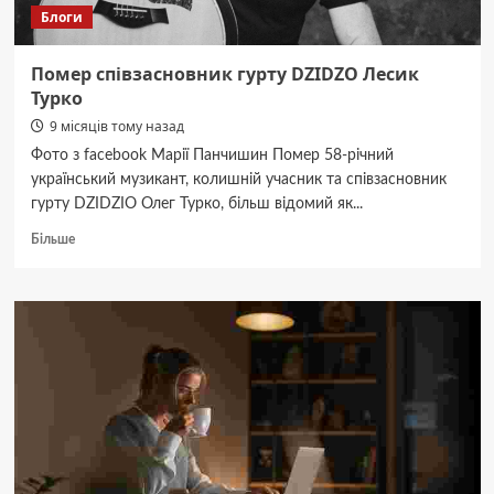
Блоги
Помер співзасновник гурту DZIDZO Лесик
Турко
9 місяців тому назад
Фото з facebook Марії Панчишин Помер 58-річний
український музикант, колишній учасник та співзасновник
гурту DZIDZIO Олег Турко, більш відомий як...
Докладніше
Більше
про
Помер
співзасновник
гурту
DZIDZO
Лесик
Турко