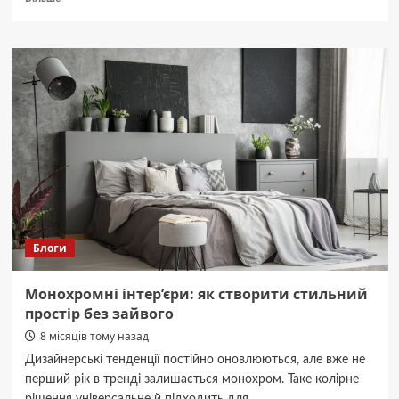
про
Місто
Дніпро:
історія,
походження
та
культурні
особливості
Блоги
Монохромні інтер’єри: як створити стильний
простір без зайвого
8 місяців тому назад
Дизайнерські тенденції постійно оновлюються, але вже не
перший рік в тренді залишається монохром. Таке колірне