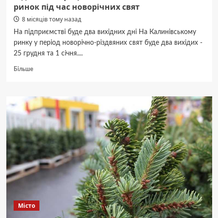
ринок під час новорічних свят
8 місяців тому назад
На підприємстві буде два вихідних дні На Калинівському
ринку у період новорічно-різдвяних свят буде два вихідих -
25 грудня та 1 січня....
Докладніше
Більше
про
Відомо,
як
працюватиме
Калинівський
ринок
під
час
новорічних
свят
Місто