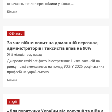
втрачають тепло через щілини у вікнах,...
Докладніше
Більше
про
Як
утеплити
вікна,
Область
двері
й
За час війни попит на домашній персонал,
балкон
адміністраторів і таксистів впав на 90%
без
8 місяців тому назад
ремонту
Джерело: zaxid.net фото ілюстративне Низка вакансій на
ринку праці зменшилась на понад 90% У 2025 році частина
професій на українському...
Докладніше
Більше
про
За
час
війни
Події
попит
на
«Для порятунку України від корупції та війни