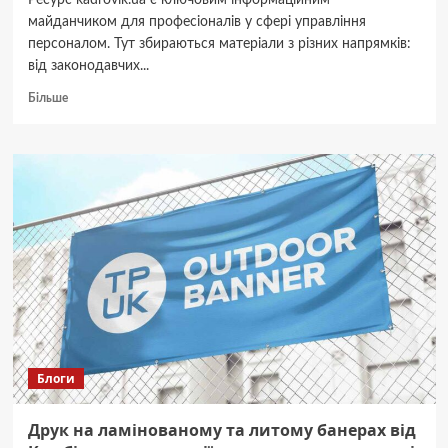
Ресурс kadrovik.ua є ключовим інформаційним
майданчиком для професіоналів у сфері управління
персоналом. Тут збираються матеріали з різних напрямків:
від законодавчих...
Докладніше
Більше
про
Актуальні
новини
та
навчальні
матеріали
для
кадровиків
та
ейчарів:
детальний
огляд
kadrovik.ua
Блоги
Друк на ламінованому та литому банерах від