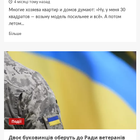
4 місяці тому назад
Многие хозяева квартир и домов думают: «Ну, у меня 30
квадратов — возьму модель посильнее и всё». А потом
летом...
Докладніше
Більше
про
Как
выбрать
мощность
кондиционера
Olmo
под
вашу
площадь
Події
Двоє буковинців оберуть до Ради ветеранів