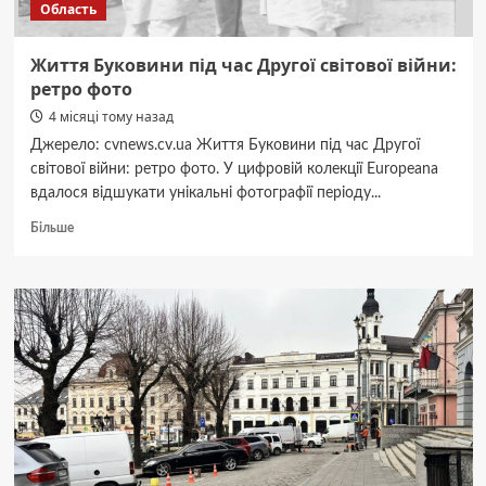
Область
Життя Буковини під час Другої світової війни:
ретро фото
4 місяці тому назад
Джерело: cvnews.cv.ua Життя Буковини під час Другої
світової війни: ретро фото. У цифровій колекції Europeana
вдалося відшукати унікальні фотографії періоду...
Докладніше
Більше
про
Життя
Буковини
під
час
Другої
світової
війни:
ретро
фото