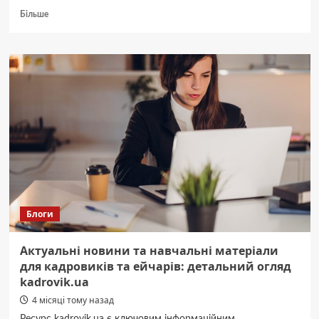
Докладніше
Більше
про
Качественные
ароматические
свечи
и
натуральные
свечи
в
магазине
свечей
и
материалов
5candles
Блоги
Актуальні новини та навчальні матеріали
для кадровиків та ейчарів: детальний огляд
kadrovik.ua
4 місяці тому назад