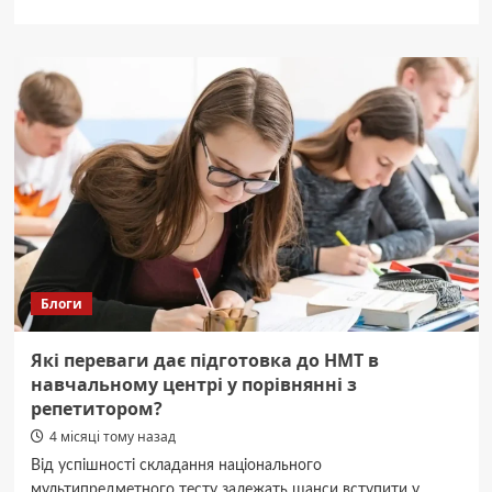
про
“На
щиті”:
Буковина
прощається
із
двома
відважними
Героями
Блоги
Які переваги дає підготовка до НМТ в
навчальному центрі у порівнянні з
репетитором?
4 місяці тому назад
Від успішності складання національного
мультипредметного тесту залежать шанси вступити у