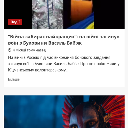
Події
“Війна забирає найкращих”: на війні загинув
воїн з Буковини Василь Баб’як
4 місяці тому назад
На війні з Росією під час виконання бойового завдання
загинув воїн з Буковини Василь Баб’як.Про це повідомили у
Кіцманському волонтерському...
Докладніше
Більше
про
“Війна
забирає
найкращих”:
на
війні
загинув
воїн
з