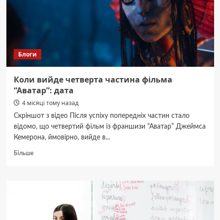
Буковини
Василь
Баб’як
Блоги
Коли вийде четверта частина фільма
“Аватар”: дата
4 місяці тому назад
Скріншот з відео Після успіху попередніх частин стало
відомо, що четвертий фільм із франшизи “Аватар” Джеймса
Кемерона, ймовірно, вийде в...
Докладніше
Більше
про
Коли
вийде
четверта
частина
фільма
“Аватар”: