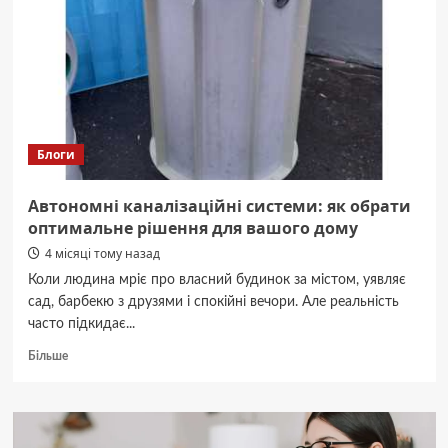
побудувати
навіс
власноруч
Блоги
Автономні каналізаційні системи: як обрати
оптимальне рішення для вашого дому
4 місяці тому назад
Коли людина мріє про власний будинок за містом, уявляє
сад, барбекю з друзями і спокійні вечори. Але реальність
часто підкидає...
Докладніше
Більше
про
Автономні
каналізаційні
системи: