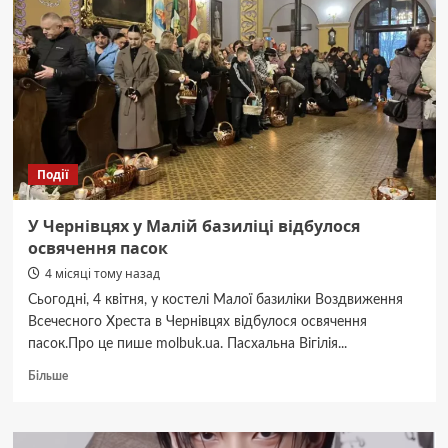
Події
У Чернівцях у Малій базиліці відбулося
освячення пасок
4 місяці тому назад
Сьогодні, 4 квітня, у костелі Малої базиліки Воздвиження
Всечесного Хреста в Чернівцях відбулося освячення
пасок.Про це пише molbuk.ua. Пасхальна Вігілія...
Докладніше
Більше
про
У
Чернівцях