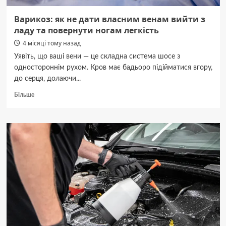
Варикоз: як не дати власним венам вийти з
ладу та повернути ногам легкість
4 місяці тому назад
Уявіть, що ваші вени — це складна система шосе з
одностороннім рухом. Кров має бадьоро підійматися вгору,
до серця, долаючи...
Докладніше
Більше
про
Варикоз:
як
не
дати
власним
венам
вийти
з
ладу
та
повернути
ногам