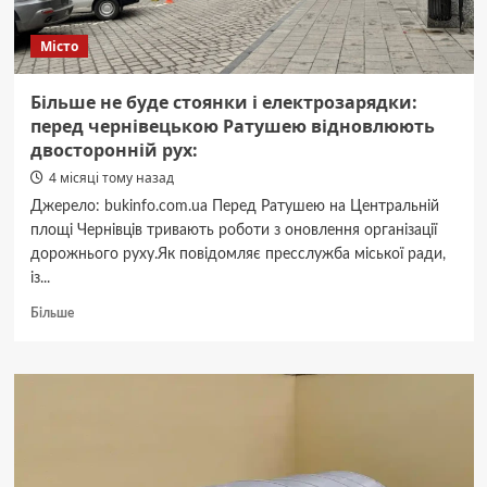
Місто
Більше не буде стоянки і електрозарядки:
перед чернівецькою Ратушею відновлюють
двосторонній рух:
4 місяці тому назад
Джерело: bukinfo.com.ua Перед Ратушею на Центральній
площі Чернівців тривають роботи з оновлення організації
дорожнього руху.Як повідомляє пресслужба міської ради,
із...
Докладніше
Більше
про
Більше
не
буде
стоянки
і
електрозарядки:
перед