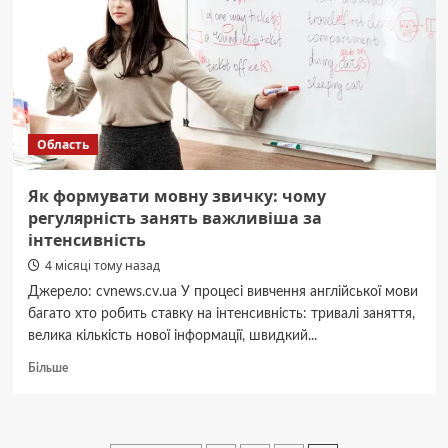
дата
Область
Як формувати мовну звичку: чому
регулярність занять важливіша за
інтенсивність
4 місяці тому назад
Джерело: cvnews.cv.ua У процесі вивчення англійської мови
багато хто робить ставку на інтенсивність: тривалі заняття,
велика кількість нової інформації, швидкий...
Докладніше
Більше
про
Як
формувати
мовну