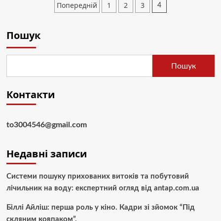
Пагінація
Попередній
1
2
3
4
звичку:
записів
чому
регулярність
Пошук
занять
важливіша
за
інтенсивність
Пошук
Контакти
to3004546@gmail.com
Недавні записи
Системи пошуку прихованих витоків та побутовий
лічильник на воду: експертний огляд від antap.com.ua
Біллі Айліш: перша роль у кіно. Кадри зі зйомок “Під
скляним ковпаком”.