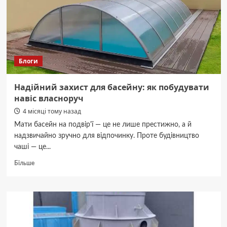
чернівецькою
Ратушею
відновлюють
двосторонній
рух:
Блоги
Надійний захист для басейну: як побудувати
навіс власноруч
4 місяці тому назад
Мати басейн на подвір'ї — це не лише престижно, а й
надзвичайно зручно для відпочинку. Проте будівництво
чаші — це...
Докладніше
Більше
про
Надійний
захист
для
басейну:
як