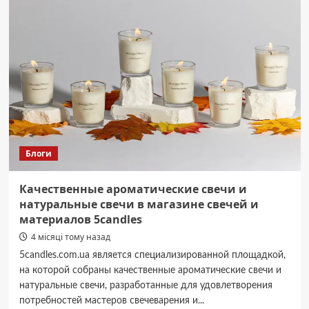
у
Smile
School:
системний
підхід
до
вивчення
англійської
мови
Блоги
Качественные ароматические свечи и
натуральные свечи в магазине свечей и
материалов 5candles
4 місяці тому назад
5candles.com.ua является специализированной площадкой,
на которой собраны качественные ароматические свечи и
натуральные свечи, разработанные для удовлетворения
потребностей мастеров свечеварения и...