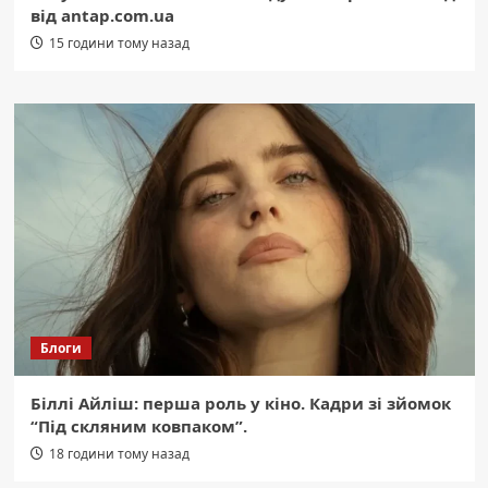
від antap.com.ua
15 години тому назад
Блоги
Біллі Айліш: перша роль у кіно. Кадри зі зйомок
“Під скляним ковпаком”.
18 години тому назад