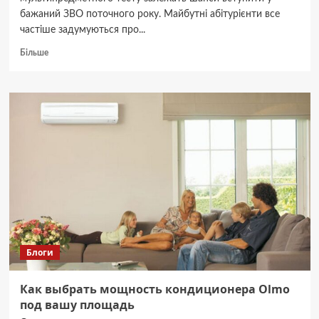
бажаний ЗВО поточного року. Майбутні абітурієнти все
частіше задумуються про...
Докладніше
Більше
про
Які
переваги
дає
підготовка
до
НМТ
в
навчальному
центрі
у
порівнянні
з
репетитором?
Блоги
Как выбрать мощность кондиционера Olmo
под вашу площадь