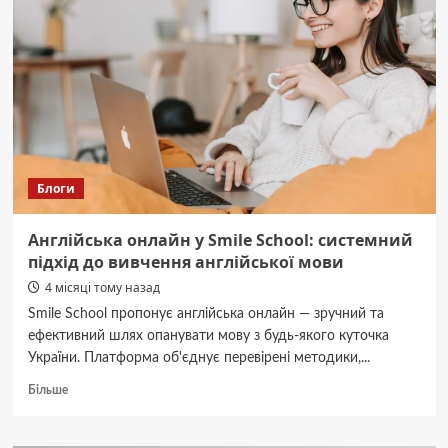
як
обрати
оптимальне
рішення
для
вашого
дому
Блоги
Англійська онлайн у Smile School: системний
підхід до вивчення англійської мови
4 місяці тому назад
Smile School пропонує англійська онлайн — зручний та
ефективний шлях опанувати мову з будь-якого куточка
України. Платформа об'єднує перевірені методики,...
Докладніше
Більше
про
Англійська
онлайн