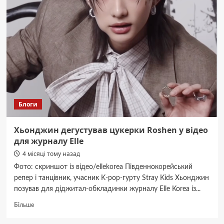
у
Малій
базиліці
відбулося
освячення
пасок
Блоги
Хьонджин дегустував цукерки Roshen у відео
для журналу Elle
4 місяці тому назад
Фото: скриншот із відео/ellekorea Південнокорейський
репер і танцівник, учасник K-pop-гурту Stray Kids Хьонджин
позував для діджитал-обкладинки журналу Elle Korea із...
Докладніше
Більше
про
Хьонджин