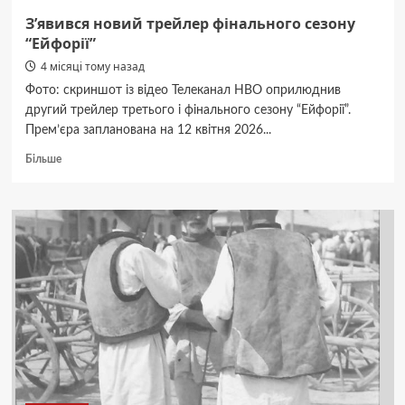
З’явився новий трейлер фінального сезону
“Ейфорії”
4 місяці тому назад
Фото: скриншот із відео Телеканал HBO оприлюднив
другий трейлер третього і фінального сезону “Ейфорії”.
Прем’єра запланована на 12 квітня 2026...
Докладніше
Більше
про
З’явився
новий
трейлер
фінального
сезону
“Ейфорії”