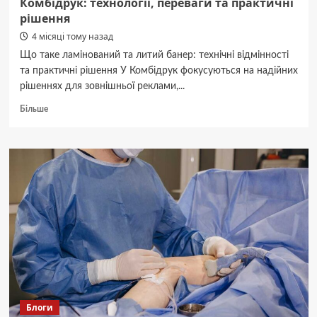
Комбідрук: технології, переваги та практичні
рішення
4 місяці тому назад
Що таке ламінований та литий банер: технічні відмінності
та практичні рішення У Комбідрук фокусуються на надійних
рішеннях для зовнішньої реклами,...
Докладніше
Більше
про
Друк
на
ламінованому
та
литому
банерах
від
Комбідрук:
технології,
переваги
та
практичні
рішення
Блоги