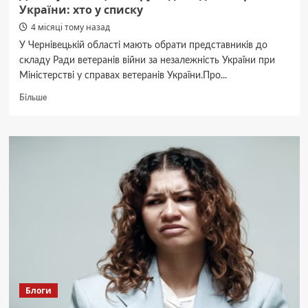
України: хто у списку
4 місяці тому назад
У Чернівецькій області мають обрати представників до
складу Ради ветеранів війни за незалежність України при
Міністерстві у справах ветеранів України.Про...
Докладніше
Більше
про
Двоє
буковинців
оберуть
до
Ради
ветеранів
України:
хто
у
списку
Блоги