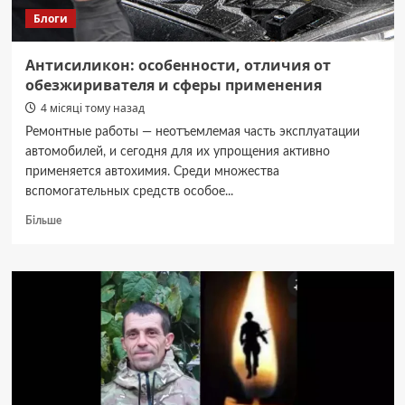
легкість
Блоги
Антисиликон: особенности, отличия от
обезжиривателя и сферы применения
4 місяці тому назад
Ремонтные работы — неотъемлемая часть эксплуатации
автомобилей, и сегодня для их упрощения активно
применяется автохимия. Среди множества
вспомогательных средств особое...
Докладніше
Більше
про
Антисиликон:
особенности,
отличия
от
обезжиривателя
и
сферы
применения