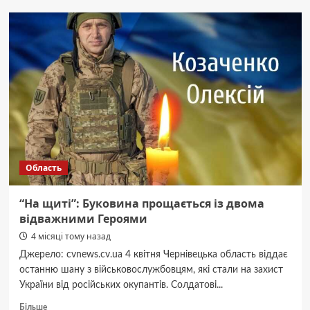
дегустував
цукерки
Roshen
у
відео
для
журналу
Elle
Область
“На щиті”: Буковина прощається із двома
відважними Героями
4 місяці тому назад
Джерело: cvnews.cv.ua 4 квітня Чернівецька область віддає
останню шану з військовослужбовцям, які стали на захист
України від російських окупантів. Солдатові...
Докладніше
Більше