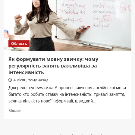
дата
Область
Як формувати мовну звичку: чому
регулярність занять важливіша за
інтенсивність
4 місяці тому назад
Джерело: cvnews.cv.ua У процесі вивчення англійської мови
багато хто робить ставку на інтенсивність: тривалі заняття,
велика кількість нової інформації, швидкий...
Докладніше
Більше
про
Як
формувати
мовну