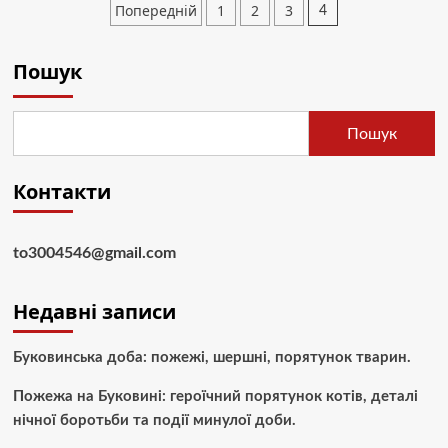
Пагінація
Попередній
1
2
3
4
звичку:
записів
чому
регулярність
Пошук
занять
важливіша
за
інтенсивність
Пошук
Контакти
to3004546@gmail.com
Недавні записи
Буковинська доба: пожежі, шершні, порятунок тварин.
Пожежа на Буковині: героїчний порятунок котів, деталі
нічної боротьби та події минулої доби.