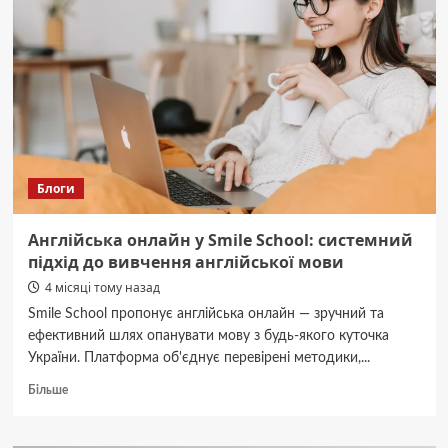
як
обрати
оптимальне
рішення
для
вашого
дому
Блоги
Англійська онлайн у Smile School: системний
підхід до вивчення англійської мови
4 місяці тому назад
Smile School пропонує англійська онлайн — зручний та
ефективний шлях опанувати мову з будь-якого куточка
України. Платформа об'єднує перевірені методики,...
Докладніше
Більше
про
Англійська
онлайн