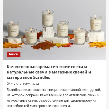
у
Smile
School:
системний
підхід
до
вивчення
англійської
мови
Блоги
Качественные ароматические свечи и
натуральные свечи в магазине свечей и
материалов 5candles
4 місяці тому назад
5candles.com.ua является специализированной площадкой,
на которой собраны качественные ароматические свечи и
натуральные свечи, разработанные для удовлетворения
потребностей мастеров свечеварения и...