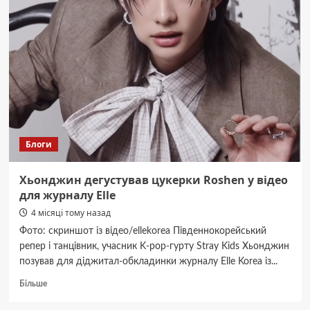
у
Малій
базиліці
відбулося
освячення
пасок
Блоги
Хьонджин дегустував цукерки Roshen у відео
для журналу Elle
4 місяці тому назад
Фото: скриншот із відео/ellekorea Південнокорейський
репер і танцівник, учасник K-pop-гурту Stray Kids Хьонджин
позував для діджитал-обкладинки журналу Elle Korea із...
Докладніше
Більше
про
Хьонджин