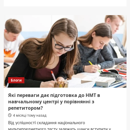
про
“На
щиті”:
Буковина
прощається
із
двома
відважними
Героями
Блоги
Які переваги дає підготовка до НМТ в
навчальному центрі у порівнянні з
репетитором?
4 місяці тому назад
Від успішності складання національного
мультипредметного тесту залежать шанси вступити у