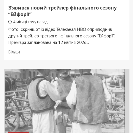
З’явився новий трейлер фінального сезону
“Ейфорії”
4 місяці тому назад
Фото: скриншот із відео Телеканал HBO оприлюднив
другий трейлер третього і фінального сезону “Ейфорії”.
Прем’єра запланована на 12 квітня 2026...
Докладніше
Більше
про
З’явився
новий
трейлер
фінального
сезону
“Ейфорії”