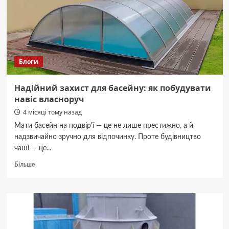
чернівецькою
Ратушею
відновлюють
двосторонній
рух:
Блоги
Надійний захист для басейну: як побудувати
навіс власноруч
4 місяці тому назад
Мати басейн на подвір'ї — це не лише престижно, а й
надзвичайно зручно для відпочинку. Проте будівництво
чаші — це...
Докладніше
Більше
про
Надійний
захист
для
басейну:
як