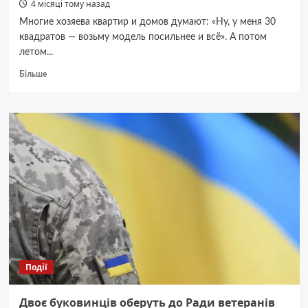
4 місяці тому назад
Многие хозяева квартир и домов думают: «Ну, у меня 30
квадратов — возьму модель посильнее и всё». А потом
летом...
Докладніше
Більше
про
Как
выбрать
мощность
кондиционера
Olmo
под
вашу
площадь
Події
Двоє буковинців оберуть до Ради ветеранів