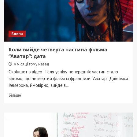
Буковини
Василь
Баб’як
Блоги
Коли вийде четверта частина фільма
“Аватар”: дата
4 місяці тому назад
Скріншот з відео Після успіху попередніх частин стало
відомо, що четвертий фільм із франшизи “Аватар” Джеймса
Кемерона, ймовірно, вийде в...
Докладніше
Більше
про
Коли
вийде
четверта
частина
фільма
“Аватар”: