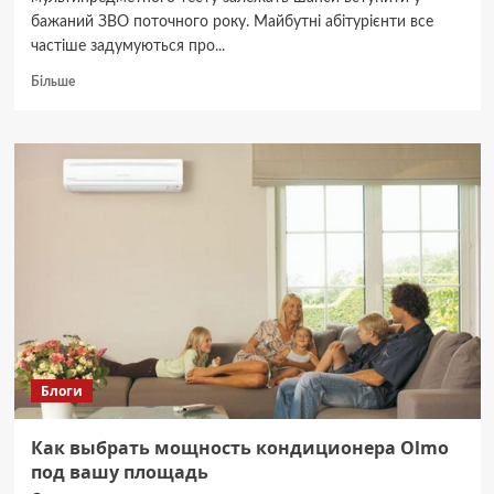
бажаний ЗВО поточного року. Майбутні абітурієнти все
частіше задумуються про...
Докладніше
Більше
про
Які
переваги
дає
підготовка
до
НМТ
в
навчальному
центрі
у
порівнянні
з
репетитором?
Блоги
Как выбрать мощность кондиционера Olmo
под вашу площадь