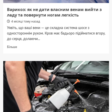
Варикоз: як не дати власним венам вийти з
ладу та повернути ногам легкість
4 місяці тому назад
Уявіть, що ваші вени — це складна система шосе з
одностороннім рухом. Кров має бадьоро підійматися вгору,
до серця, долаючи...
Докладніше
Більше
про
Варикоз:
як
не
дати
власним
венам
вийти
з
ладу
та
повернути
ногам