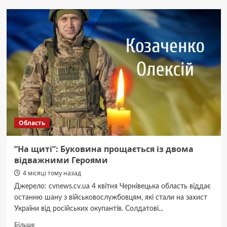
дегустував
цукерки
Roshen
у
відео
для
журналу
Elle
Область
“На щиті”: Буковина прощається із двома
відважними Героями
4 місяці тому назад
Джерело: cvnews.cv.ua 4 квітня Чернівецька область віддає
останню шану з військовослужбовцям, які стали на захист
України від російських окупантів. Солдатові...
Докладніше
Більше