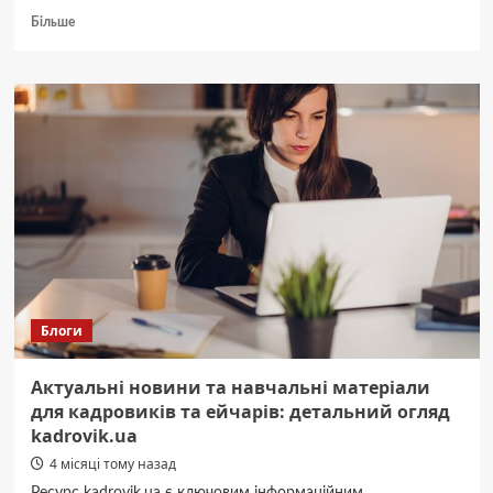
Докладніше
Більше
про
Качественные
ароматические
свечи
и
натуральные
свечи
в
магазине
свечей
и
материалов
5candles
Блоги
Актуальні новини та навчальні матеріали
для кадровиків та ейчарів: детальний огляд
kadrovik.ua
4 місяці тому назад