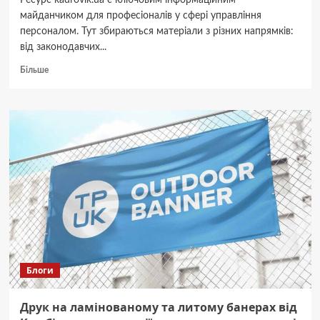
Ресурс kadrovik.ua є ключовим інформаційним
майданчиком для професіоналів у сфері управління
персоналом. Тут збираються матеріали з різних напрямків:
від законодавчих...
Докладніше
Більше
про
Актуальні
новини
та
навчальні
матеріали
для
кадровиків
та
ейчарів:
детальний
огляд
kadrovik.ua
Блоги
Друк на ламінованому та литому банерах від