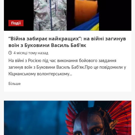
Події
“Війна забирає найкращих”: на війні загинув
воїн з Буковини Василь Баб’як
4 місяці тому назад
На війні з Росією під час виконання бойового завдання
загинув воїн з Буковини Василь Баб’як.Про це повідомили у
Кіцманському волонтерському...
Докладніше
Більше
про
“Війна
забирає
найкращих”:
на
війні
загинув
воїн
з