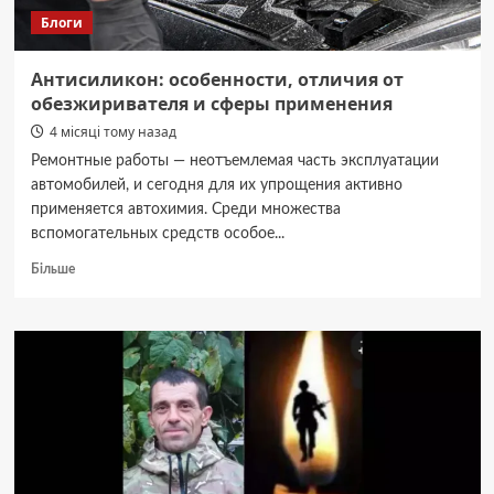
легкість
Блоги
Антисиликон: особенности, отличия от
обезжиривателя и сферы применения
4 місяці тому назад
Ремонтные работы — неотъемлемая часть эксплуатации
автомобилей, и сегодня для их упрощения активно
применяется автохимия. Среди множества
вспомогательных средств особое...
Докладніше
Більше
про
Антисиликон:
особенности,
отличия
от
обезжиривателя
и
сферы
применения