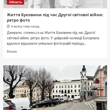
Область
Життя Буковини під час Другої світової війни:
ретро фото
4 місяці тому назад
Джерело: cvnews.cv.ua Життя Буковини під час Другої
світової війни: ретро фото. У цифровій колекції Europeana
вдалося відшукати унікальні фотографії періоду...
Докладніше
Більше
про
Життя
Буковини
під
час
Другої
світової
війни:
ретро
фото