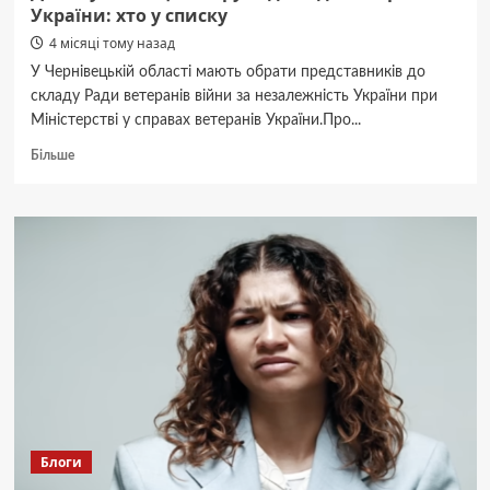
України: хто у списку
4 місяці тому назад
У Чернівецькій області мають обрати представників до
складу Ради ветеранів війни за незалежність України при
Міністерстві у справах ветеранів України.Про...
Докладніше
Більше
про
Двоє
буковинців
оберуть
до
Ради
ветеранів
України:
хто
у
списку
Блоги