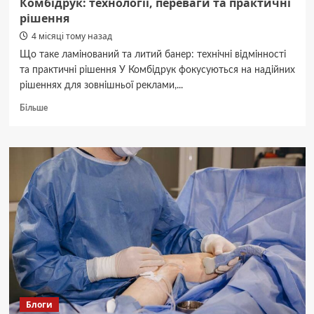
Комбідрук: технології, переваги та практичні
рішення
4 місяці тому назад
Що таке ламінований та литий банер: технічні відмінності
та практичні рішення У Комбідрук фокусуються на надійних
рішеннях для зовнішньої реклами,...
Докладніше
Більше
про
Друк
на
ламінованому
та
литому
банерах
від
Комбідрук:
технології,
переваги
та
практичні
рішення
Блоги