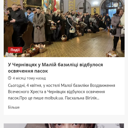
Події
У Чернівцях у Малій базиліці відбулося
освячення пасок
4 місяці тому назад
Сьогодні, 4 квітня, у костелі Малої базиліки Воздвиження
Всечесного Хреста в Чернівцях відбулося освячення
пасок.Про це пише molbuk.ua. Пасхальна Вігілія...
Докладніше
Більше
про
У
Чернівцях