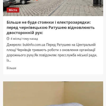
Місто
Більше не буде стоянки і електрозарядки:
перед чернівецькою Ратушею відновлюють
двосторонній рух:
4 місяці тому назад
Джерело: bukinfo.com.ua Перед Ратушею на Центральній
площі Чернівців тривають роботи з оновлення організації
дорожнього руху.Як повідомляє пресслужба міської ради,
із...
Докладніше
Більше
про
Більше
не
буде
стоянки
і
електрозарядки:
перед