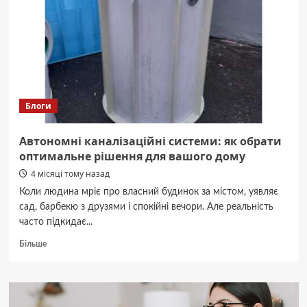
побудувати
навіс
власноруч
Блоги
Автономні каналізаційні системи: як обрати
оптимальне рішення для вашого дому
4 місяці тому назад
Коли людина мріє про власний будинок за містом, уявляє
сад, барбекю з друзями і спокійні вечори. Але реальність
часто підкидає...
Докладніше
Більше
про
Автономні
каналізаційні
системи: