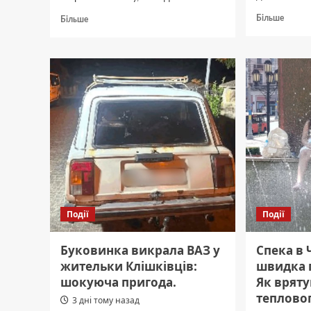
Докла
Докладніше
Більше
Більше
про
про
Чернів
Вибивав
прода
$50
ручні
тисяч
осколк
неіснуючого
гранат
боргу:
затрим
на
Буковині
затримали
кримінального
авторитета.
Події
Події
Буковинка викрала ВАЗ у
Спека в 
жительки Клішківців:
швидка 
шокуюча пригода.
Як вряту
теплово
3 дні тому назад