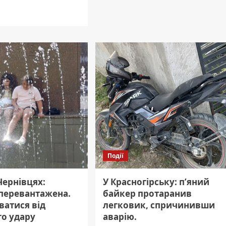
валют
дніше
Чернівці
5
чанин
серпня:
вав
актуальні
ціни
ові
на
и:
USD,
ано.
EUR,
RUB
та
інші.
Події
Чернівцях:
У Красногірську: п’яний
перевантажена.
байкер протаранив
ватися від
легковик, спричинивши
го удару
аварію.