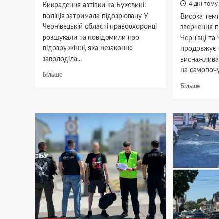
4 дні тому
Викрадення автівки на Буковині:
поліція затримала підозрювану У
Висока тем
Чернівецькій області правоохоронці
звернення 
розшукали та повідомили про
Чернівці та
підозру жінці, яка незаконно
продовжує 
заволоділа...
виснажлива 
на самопочут
Докладніше
Більше
про
Докла
Більше
Буковинка
про
викрала
Спека
ВАЗ
в
у
Чернів
жительки
швидк
Клішківців:
перева
шокуюча
Як
пригода.
врятув
від
теплов
удару