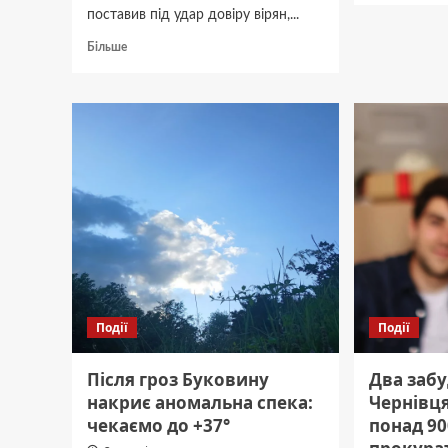
поставив під удар довіру вірян,...
<stron
боров
Докладніше
Більше
в
про
Чернів
Буковинець-
ціни
спритник:
на
дві
лісові
церкви
гриби<
обікрав
на
100
тисяч
гривень,
залишивши
парафіян
з
порожніми
Події
Події
скриньками.
Після гроз Буковину
Два заб
накриє аномальна спека:
Чернівц
чекаємо до +37°
понад 90