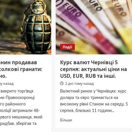
Події
анин продавав
Курс валют Чернівці 5
колкові гранати:
серпня: актуальні ціни на
но.
USD, EUR, RUB та інші.
му назад
2 дні тому назад
 викрито торгівця
Валютний ринок у Чернівцях: курс
ми Правоохоронці
долара та євро тримається на
ого районного
високому рівні Станом на середу, 5
поліції затримали 48-
серпня, близько 11 години...
цевого мешканця, який
Докладніше
Більше
ридбав, зберігав та
про
Курс