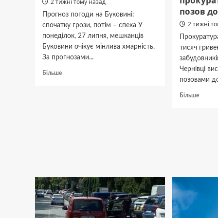
прокура
2 тижні тому назад
позов до
Прогноз погоди на Буковині:
2 тижні т
спочатку грози, потім – спека У
понеділок, 27 липня, мешканців
Прокуратур
Буковини очікує мінлива хмарність.
тисяч гривен
За прогнозами...
забудовникі
Чернівці ви
Докладніше
Більше
позовами до
про
Після
Докла
Більше
гроз
про
Буковину
Два
накриє
забудо
аномальна
в
спека:
Чернів
чекаємо
заборг
до
понад
+37°
900
тис.
грн:
прокур
подал
позов