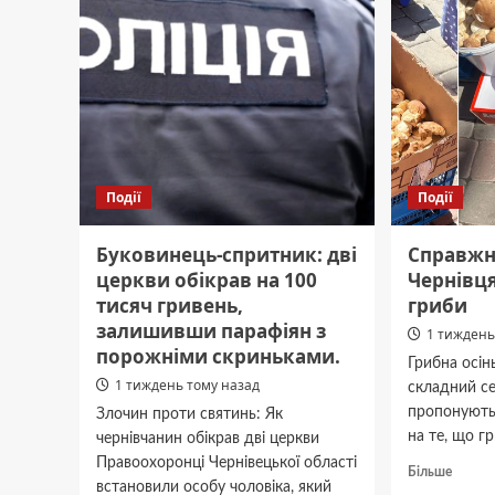
ДТП.
років
у
колонії:
з
України
видворили
громадянина
Молдови.
Події
Події
Буковинець-спритник: дві
Справжн
церкви обікрав на 100
Чернівця
тисяч гривень,
гриби
залишивши парафіян з
1 тиждень
порожніми скриньками.
Грибна осін
1 тиждень тому назад
складний се
пропонують
Злочин проти святинь: Як
на те, що гр
чернівчанин обікрав дві церкви
Правоохоронці Чернівецької області
Докла
Більше
встановили особу чоловіка, який
про