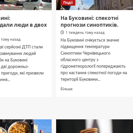
Події
ині:
На Буковині: спекотні
дали люди в двох
прогнози синоптиків.
1 тиждень тому назад
 тому назад
На Буковині очікується значне
підвищення температури
ві серйозні ДТП стали
Синоптики Чернівецького
равмування людей
обласного центру з
и на Буковині
гідрометеорології попереджають
 дві дорожньо-
про настання спекотної погоди на
 пригоди, які призвели
території Буковини...
ння...
Докладніше
дніше
Більше
про
На
Буковині:
ні:
спекотні
аждали
прогнози
синоптиків.