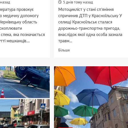
 назад
5 днів тому назад
пература провокує
Мотоцикліст у стані сп’яніння
по медичну допомогу
спричинив ДТП у Красноїльську У
 Чернівецьку область
селищі Красноїльськ сталася
охоплювати
дорожньо-транспортна пригода,
спека, яка позначається
внаслідок якої одна особа зазнала
ті мешканців....
травм...
дніше
Докладніше
Більше
про
У
Красногірську:
цях:
п’яний
а
байкер
нтажена.
протаранив
легковик,
атися
спричинивши
аварію.
ого