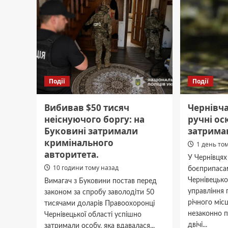
Події
Події
Вибивав $50 тисяч
Чернівч
неіснуючого боргу: на
ручні ос
Буковині затримали
затрима
кримінального
1 день то
авторитета.
У Чернівцях
10 години тому назад
боєприпаса
Чернівецьк
Вимагач з Буковини постав перед
управління 
законом за спробу заволодіти 50
річного міс
тисячами доларів Правоохоронці
незаконно п
Чернівецької області успішно
двічі...
затримали особу, яка вдавалася...