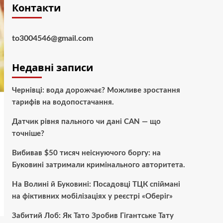
Контакти
to3004546@gmail.com
Недавні записи
Чернівці: вода дорожчає? Можливе зростання
тарифів на водопостачання.
Датчик рівня пального чи дані CAN — що
точніше?
Вибивав $50 тисяч неіснуючого боргу: на
Буковині затримали кримінального авторитета.
На Волині й Буковині: Посадовці ТЦК спіймані
на фіктивних мобілізаціях у реєстрі «Оберіг»
Забитий Лоб: Як Тато Зробив Гігантське Тату