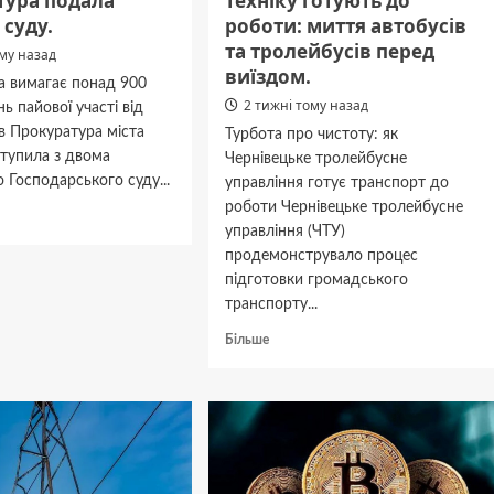
тура подала
техніку готують до
 суду.
роботи: миття автобусів
та тролейбусів перед
ому назад
виїздом.
а вимагає понад 900
2 тижні тому назад
ь пайової участі від
в Прокуратура міста
Турбота про чистоту: як
ступила з двома
Чернівецьке тролейбусне
 Господарського суду...
управління готує транспорт до
роботи Чернівецьке тролейбусне
дніше
управління (ЧТУ)
продемонструвало процес
вники
підготовки громадського
транспорту...
цях
Докладніше
ували
Більше
про
У
КП
“Черкасиелектротранс”
продемонстрували,
атура
як
а
техніку