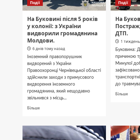
Події
Події
На Буковині після 5 років
На Буков
у колонії: з України
Постраж
видворили громадянина
ДТП.
Молдови.
1 тиждень
6 днів тому назад
Буковина: Д
причиною т
Іноземний правопорушник
Минулої доб
видворений з України
зафіксовано
Правоохоронці Чернівецької області
транспортні
здійснили заходи з примусового
до травмува
видворення іноземного
громадянина, який нещодавно
Докла
Більше
звільнився з місць...
про
На
Докладніше
Більше
Букови
про
Постр
На
люди
Буковині
в
після
двох
5