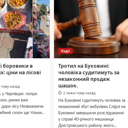
Події
і боровики в
Тротил на Буковині:
х: ціни на лісові
чоловіка судитимуть за
незаконний продаж
шашок.
 тому назад
2 тижні тому назад
ь у Чернівцях: попри
зон, ринки вже
На Буковині судитимуть чоловіка за
 дари лісу Незважаючи
незаконний збут вибухівки Слідчі на
ибний сезон ще тільки...
Буковині завершили розслідування
у справі 40-річного мешканця
дніше
Дністровського району, якого...