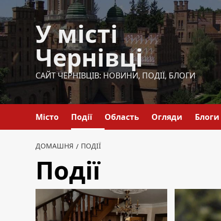
Перейти
до
У місті
вмісту
Чернівці
САЙТ ЧЕРНІВЦІВ: НОВИНИ, ПОДІЇ, БЛОГИ
Місто
Події
Область
Огляди
Блоги
ДОМАШНЯ
ПОДІЇ
Події