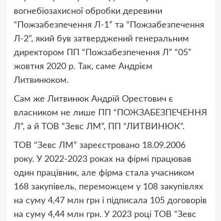
вогнебіозахисної обробки деревини
“Пожзабезпечення Л-1” та “Пожзабезпечення
Л-2”, який був затверджений генеральним
директором ПП “Пожзабезпечення Л” “05”
жовтня 2020 р. Так, саме Андрієм
Литвинюком.
Сам же Литвинюк Андрій Орестович є
власником не лише ПП “ПОЖЗАБЕЗПЕЧЕННЯ
Л”, а й ТОВ “Зевс ЛМ”, ПП “ЛИТВИНЮК”.
ТОВ “Зевс ЛМ” зареєстровано 18.09.2006
року. У 2022-2023 роках на фірмі працював
один працівник, але фірма стала учасником
168 закупівель, переможцем у 108 закупівлях
на суму 4,47 млн грн і підписала 105 договорів
на суму 4,44 млн грн. У 2023 році ТОВ “Зевс