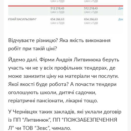
Відчуваєте різницю? Яка якість виконання
робіт при такій ціні?
Йдемо далі. Фірми Андрія Литвинюка беруть
участь чи не у всіх профільних тендерах, де
може занизити ціну на матеріали чи послуги.
Якої якості буде робота? А почасти тендери
оголошують школи, дитячі садочки,
геріатричні пансіонати, лікарні тощо.
У Чернівцях таких закладів, які уклали договір
із ПП “Литвинюк”, ПП “ПОЖЗАБЕЗПЕЧЕННЯ
Л” чи ТОВ “Зевс”, чимало.