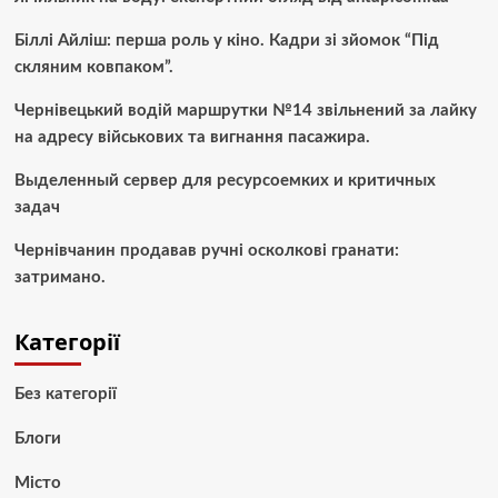
Біллі Айліш: перша роль у кіно. Кадри зі зйомок “Під
скляним ковпаком”.
Чернівецький водій маршрутки №14 звільнений за лайку
на адресу військових та вигнання пасажира.
Выделенный сервер для ресурсоемких и критичных
задач
Чернівчанин продавав ручні осколкові гранати:
затримано.
Категорії
Без категорії
Блоги
Місто