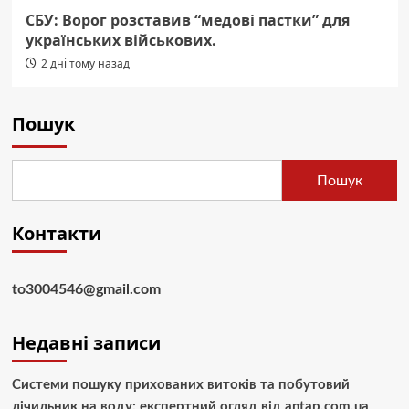
СБУ: Ворог розставив “медові пастки” для
українських військових.
2 дні тому назад
Пошук
Пошук
Контакти
to3004546@gmail.com
Недавні записи
Системи пошуку прихованих витоків та побутовий
лічильник на воду: експертний огляд від antap.com.ua