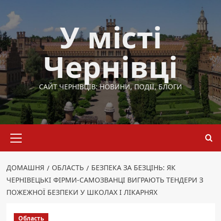
Перейти
до
У місті
вмісту
Чернівці
САЙТ ЧЕРНІВЦІВ: НОВИНИ, ПОДІЇ, БЛОГИ
Основне
меню
ДОМАШНЯ
ОБЛАСТЬ
БЕЗПЕКА ЗА БЕЗЦІНЬ: ЯК
ЧЕРНІВЕЦЬКІ ФІРМИ-САМОЗВАНЦІ ВИГРАЮТЬ ТЕНДЕРИ З
ПОЖЕЖНОЇ БЕЗПЕКИ У ШКОЛАХ І ЛІКАРНЯХ
Область