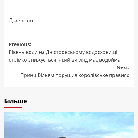
Джерело
Post
Previous:
Рівень води на Дністровському водосховищі
navigation
стрімко знижується: який вигляд має водойма
Next:
Принц Вільям порушив королівське правило
Більше