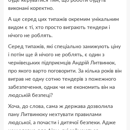
буде керуватися тим, що роботи будуть
виконані коректно.
А ще серед цих типажів окремим унікальним
видом є ті, хто просто виграють тендери і
нічого не роблять.
Серед типажів, які спеціально занижують ціну
і потім ще й нічого не роблять, є один з
чернівецьких підприємців Андрій Литвинюк,
про якого варто поговорити. За кілька років він
виграв не одну сотню тендерів з пожежного
забезпечення, однак чи не економить він на
людській безпеці?
Хоча, до слова, сама ж держава дозволила
пану Литвинюку нехтувати правилами
людської, а почасти і дитячої безпеки. Адже