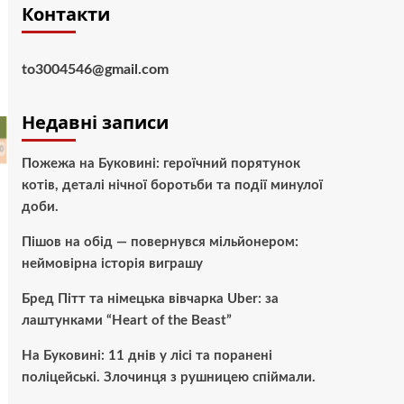
Контакти
to3004546@gmail.com
Недавні записи
Пожежа на Буковині: героїчний порятунок
котів, деталі нічної боротьби та події минулої
доби.
Пішов на обід — повернувся мільйонером:
неймовірна історія виграшу
Бред Пітт та німецька вівчарка Uber: за
лаштунками “Heart of the Beast”
На Буковині: 11 днів у лісі та поранені
поліцейські. Злочинця з рушницею спіймали.