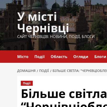
Перейти
до
У місті
вмісту
Чернівці
САЙТ ЧЕРНІВЦІВ: НОВИНИ, ПОДІЇ, БЛОГИ
Місто
Події
Область
Огляди
Блоги
ДОМАШНЯ
ПОДІЇ
БІЛЬШЕ СВІТЛА: “ЧЕРНІВЦІОБЛ
Події
Більше світла
“Чернівціобл