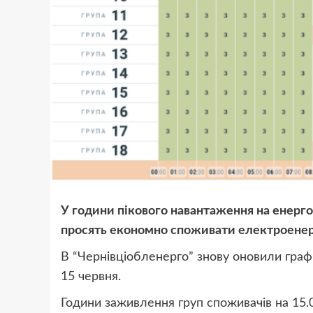
У години пікового навантаження на енерго
просять економно споживати електроене
В “Чернівціобленерго” знову оновили графі
15 червня.
Години заживлення груп споживачів на 15.