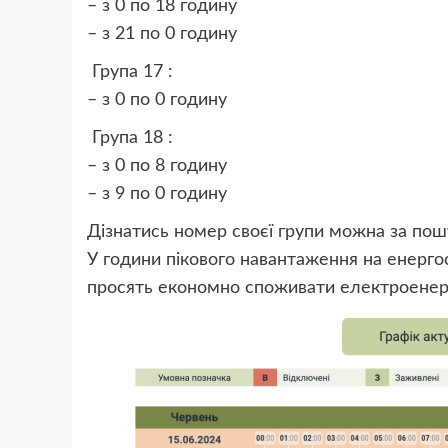
– з 0 по 18 годину
– з 21 по 0 годину
Група 17 :
– з 0 по 0 годину
Група 18 :
– з 0 по 8 годину
– з 9 по 0 годину
Дізнатись номер своєї групи можна за пошук
У години пікового навантаження на енергос
просять економно споживати електроене