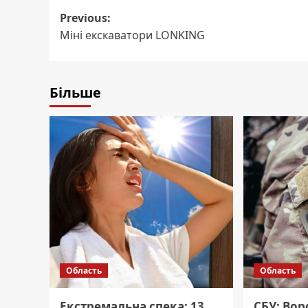
Post
Previous:
Міні екскаватори LONKING
navigation
Більше
Область
Область
Екстремальна спека: 13
СБУ: Вор