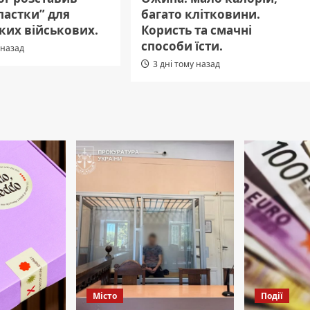
пастки” для
багато клітковини.
ких військових.
Користь та смачні
способи їсти.
 назад
3 дні тому назад
Місто
Події