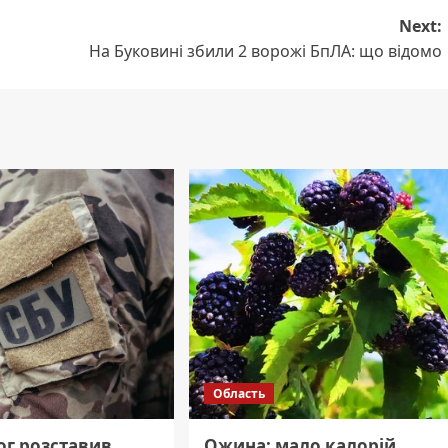
Next:
На Буковині збили 2 ворожі БпЛА: що відомо
Область
ог розставив
Ожина: мало калорій,