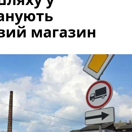
ланують
вий магазин