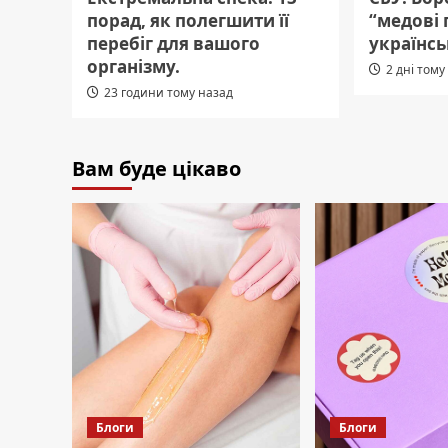
порад, як полегшити її
“медові 
перебіг для вашого
українсь
організму.
2 дні тому
23 години тому назад
Вам буде цікаво
Блоги
Блоги