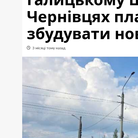
Чернівцях п
збудувати но
3 місяці тому назад