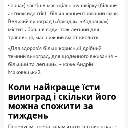
чорна») частіше має щільнішу шкірку (більше
антиоксидантів) і більш концентрований смак.
Великий виноград («Аркадія», «Кодрянка»)
містить більше води, тож легший для
травлення, має нижчий вміст кислоти.
«Для здоров’я більш корисний дрібний
темний виноград, для щоденного вживання –
більший та легший», – каже Андрій
Маковецький.
Коли найкраще їсти
виноград і скільки його
можна спожити за
тиждень
Передусім, треба запам’ятати, що виноград –