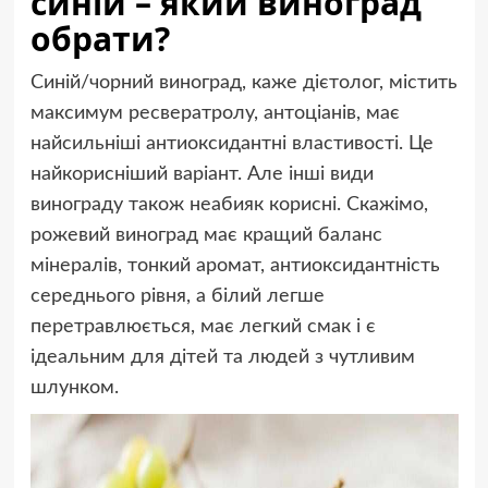
синій – який виноград
обрати?
Синій/чорний виноград, каже дієтолог, містить
максимум ресвератролу, антоціанів, має
найсильніші антиоксидантні властивості. Це
найкорисніший варіант. Але інші види
винограду також неабияк корисні. Скажімо,
рожевий виноград має кращий баланс
мінералів, тонкий аромат, антиоксидантність
середнього рівня, а білий легше
перетравлюється, має легкий смак і є
ідеальним для дітей та людей з чутливим
шлунком.