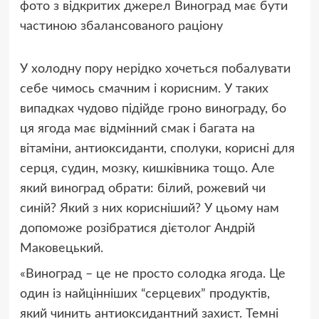
фото
з відкритих джерел
Виноград має бути
частиною збалансованого раціону
У холодну пору нерідко хочеться побалувати
себе чимось смачним і корисним. У таких
випадках чудово підійде гроно винограду, бо
ця ягода має відмінний смак і багата на
вітаміни, антиоксиданти, сполуки, корисні для
серця, судин, мозку, кишківника тощо. Але
який виноград обрати: білий, рожевий чи
синій? Який з них корисніший? У цьому нам
допоможе розібратися дієтолог Андрій
Маковецький.
«Виноград – це не просто солодка ягода. Це
один із найцінніших “серцевих” продуктів,
який чинить антиоксидантний захист. Темні