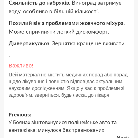
Схильність до набряків.
Виноград затримує
воду, особливо в більшій кількості.
Похилий вік з проблемами жовчного міхура
.
Може спричиняти легкий дискомфорт.
Дивертикульоз
. Зернятка краще не вживати.
.
Важливо!
Цей матеріал не містить медичних порад або порад
щодо лікування і повністю відповідає актуальним
науковим дослідженням. Якщо у вас є проблеми зі
здоров’ям, зверніться, будь ласка, до лікаря.
Post
Previous:
У Боянах зіштовхнулися поліцейське авто та
navigation
вантажівка: минулося без травмованих
Next: