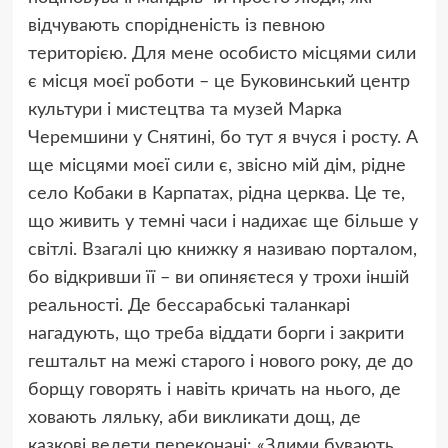
відчувають спорідненість із певною
територією. Для мене особисто місцями сили
є місця моєї роботи – це Буковинський центр
культури і мистецтва та музей Марка
Черемшини у Снятині, бо тут я вчуся і росту. А
ще місцями моєї сили є, звісно мій дім, рідне
село Кобаки в Карпатах, рідна церква. Це те,
що живить у темні часи і надихає ще більше у
світлі. Взагалі цю книжку я називаю порталом,
бо відкривши її – ви опиняєтеся у трохи іншій
реальності. Де бессарабські таланкарі
нагадують, що треба віддати борги і закрити
гештальт на межі старого і нового року, де до
борщу говорять і навіть кричать на нього, де
ховають ляльку, аби викликати дощ, де
казкові велети переконані: «Злими бувають