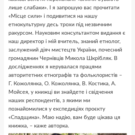
лише слабаки». І я запрошую вас прочитати
«Місце сили» і подивитися на нашу
етнокультурну десь трохи під незвичним
ракурсом. Науковим консультантом видання є
наш директор і мій вчитель, знаний етнолог,
заслужений діяч мистецтв України, почесний
громадянин Чернівців Микола Шкрібляк. В
дослідженнях я керувалася працями
авторитетних етнографів та фольклористів –
Г. Кожолянка, О. Кожолянка, В. Костика, А.
Мойсея, у книжці ви знайдете і свідчення
наших респондентів, з якими ми
познайомилися у експедиціях проєкту
«Спадщина». Маю надію, вам буде цікава ця
книжка, – каже авторка.