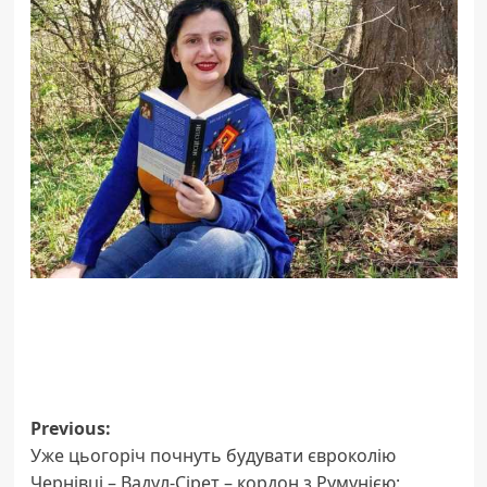
Post
Previous:
Уже цьогоріч почнуть будувати євроколію
navigation
Чернівці – Вадул-Сірет – кордон з Румунією: