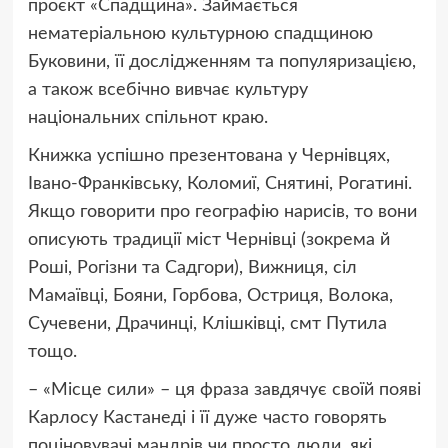
проєкт «Спадщина». Займається
нематеріальною культурною спадщиною
Буковини, її дослідженням та популяризацією,
а також всебічно вивчає культуру
національних спільнот краю.
Книжка успішно презентована у Чернівцях,
Івано-Франківську, Коломиї, Снятині, Рогатині.
Якщо говорити про географію нарисів, то вони
описують традиції міст Чернівці (зокрема й
Роші, Рогізни та Садгори), Вижниця, сіл
Мамаївці, Бояни, Горбова, Остриця, Волока,
Сучевени, Драчинці, Клішківці, смт Путила
тощо.
– «Місце сили» – ця фраза завдячує своїй появі
Карлосу Кастанеді і її дуже часто говорять
поціновувачі мандрів чи просто люди, які