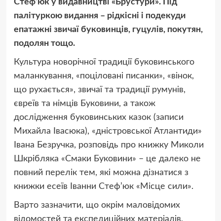
Стеф’юк у видавництві «Брустури». Під
палітуркою видання – рідкісні і подекуди
епатажні звичаї буковинців, гуцулів, покутян,
подолян тощо.
Культура новорічної традиції буковинського
маланкування, «поціловані писанки», «вінок,
що рухається», звичаї та традиції румунів,
євреїв та німців Буковини, а також
дослідження буковинських казок (записи
Михайла Івасюка), «дністровської Атлантиди»
Івана Безручка, розповідь про книжку Миколи
Шкрібляка «Смаки Буковини» – це далеко не
повний перелік тем, які можна дізнатися з
книжки есеїв Іванни Стеф’юк «Місце сили».
Варто зазначити, що окрім маловідомих
відомостей та експедиційних матеріалів,