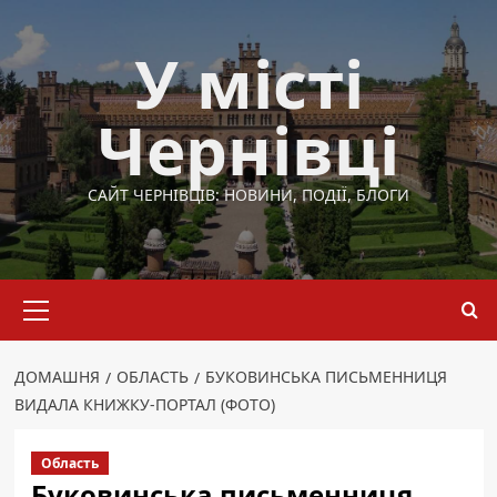
Перейти
до
У місті
вмісту
Чернівці
САЙТ ЧЕРНІВЦІВ: НОВИНИ, ПОДІЇ, БЛОГИ
Основне
меню
ДОМАШНЯ
ОБЛАСТЬ
БУКОВИНСЬКА ПИСЬМЕННИЦЯ
ВИДАЛА КНИЖКУ-ПОРТАЛ (ФОТО)
Область
Буковинська письменниця