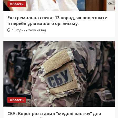
Область
Екстремальна спека: 13 порад, як полегшити
її перебіг для вашого організму.
18 години тому назад
Область
СБУ: Ворог розставив “медові пастки” для