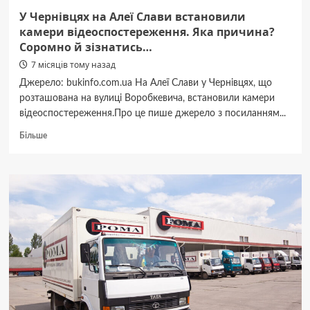
загиблих
У Чернівцях на Алеї Слави встановили
військовослужбовців
камери відеоспостереження. Яка причина?
Соромно й зізнатись…
7 місяців тому назад
Джерело: bukinfo.com.ua На Алеї Слави у Чернівцях, що
розташована на вулиці Воробкевича, встановили камери
відеоспостереження.Про це пише джерело з посиланням...
Докладніше
Більше
про
У
Чернівцях
на
Алеї
Слави
встановили
камери
відеоспостереження.
Яка
причина?
Соромно
й