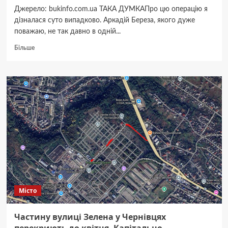
Джерело: bukinfo.com.ua ТАКА ДУМКАПро цю операцію я
дізналася суто випадково. Аркадій Береза, якого дуже
поважаю, не так давно в одній...
Докладніше
Більше
про
Світлана
Ісаченко:
Інформаційний
наїзд
на
мера
Чернівців
Клічука
збігся
у
часі
зі
зміною
Місто
керівника
Чернівецької
ОВА.
Частину вулиці Зелена у Чернівцях
Невже