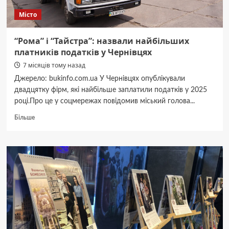
зізнатись…
Місто
“Рома” і “Тайстра”: назвали найбільших
платників податків у Чернівцях
7 місяців тому назад
Джерело: bukinfo.com.ua У Чернівцях опублікували
двадцятку фірм, які найбільше заплатили податків у 2025
році.Про це у соцмережах повідомив міський голова...
Докладніше
Більше
про
“Рома”
і
“Тайстра”:
назвали
найбільших
платників
податків
у
Чернівцях