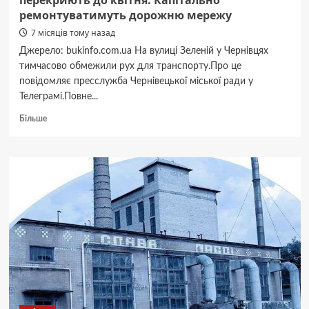
перекриють до квітня. Капітально
випадковість?
ремонтуватимуть дорожню мережу
7 місяців тому назад
Джерело: bukinfo.com.ua На вулиці Зеленій у Чернівцях
тимчасово обмежили рух для транспорту.Про це
повідомляє пресслужба Чернівецької міської ради у
Телеграмі.Повне...
Докладніше
Більше
про
Частину
вулиці
Зелена
у
Чернівцях
перекриють
до
квітня.
Капітально
ремонтуватимуть
дорожню
мережу