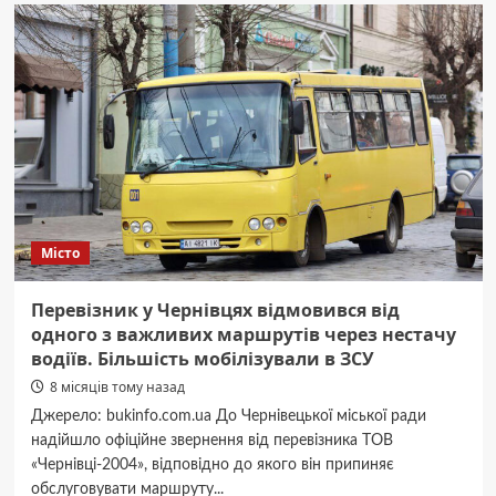
чернівчани.
Нестерпний
сморід
і
шкідливі
викиди
Лужанського
спиртзаводу
триватимуть
до
2032
року,
Місто
бо
мають
дозвіл
Перевізник у Чернівцях відмовився від
обласного
одного з важливих маршрутів через нестачу
Управління
водіїв. Більшість мобілізували в ЗСУ
екології.
Що
8 місяців тому назад
стало
Джерело: bukinfo.com.ua До Чернівецької міської ради
відомо
надійшло офіційне звернення від перевізника ТОВ
БукІнфо
«Чернівці-2004», відповідно до якого він припиняє
обслуговувати маршруту...