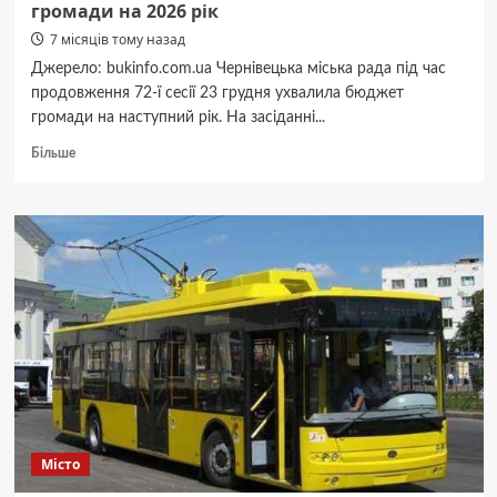
громади на 2026 рік
7 місяців тому назад
Джерело: bukinfo.com.ua Чернівецька міська рада під час
продовження 72-ї сесії 23 грудня ухвалила бюджет
громади на наступний рік. На засіданні...
Докладніше
Більше
про
Чернівецька
міськрада
ухвалила
бюджет
громади
на
2026
рік
Місто