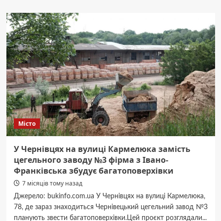
Автобус
14
у
Чернівцях:
маршрут,
розклад
та
вартість
проїзду
Місто
У Чернівцях на вулиці Кармелюка замість
цегельного заводу №3 фірма з Івано-
Франківська збудує багатоповерхівки
7 місяців тому назад
Джерело: bukinfo.com.ua У Чернівцях на вулиці Кармелюка,
78, де зараз знаходиться Чернівецький цегельний завод №3
планують звести багатоповерхівки.Цей проєкт розглядали...