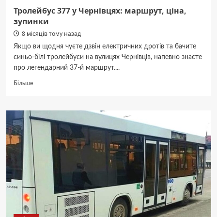
Тролейбус 377 у Чернівцях: маршрут, ціна,
зупинки
8 місяців тому назад
Якщо ви щодня чуєте дзвін електричних дротів та бачите
синьо-білі тролейбуси на вулицях Чернівців, напевно знаєте
про легендарний 37-й маршрут....
Докладніше
Більше
про
Тролейбус
377
у
Чернівцях:
маршрут,
ціна,
зупинки