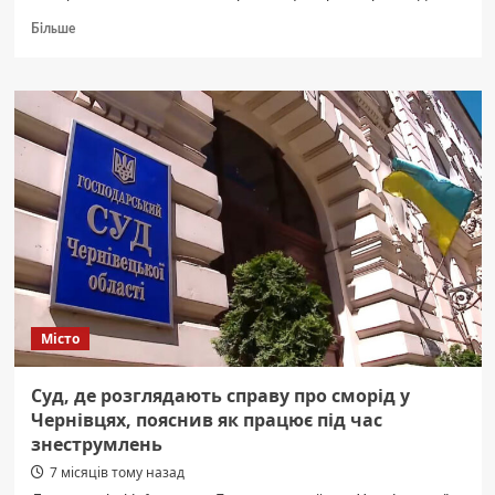
Докладніше
Більше
про
У
Чернівцях
на
вулиці
Кармелюка
замість
цегельного
заводу
№3
фірма
з
Івано-
Франківська
Місто
збудує
багатоповерхівки
Суд, де розглядають справу про сморід у
Чернівцях, пояснив як працює під час
знеструмлень
7 місяців тому назад