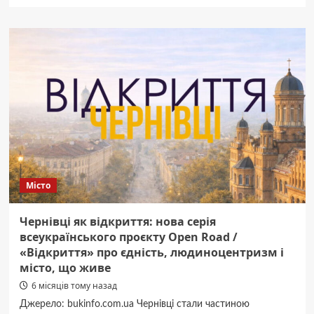
про
Договори,
перевірки
і
скарги:
що
відповіла
БукІфо
Мамаївська
громада
про
спиртзавод
Місто
Чернівці як відкриття: нова серія
всеукраїнського проєкту Open Road /
«Відкриття» про єдність, людиноцентризм і
місто, що живе
6 місяців тому назад
Джерело: bukinfo.com.ua Чернівці стали частиною