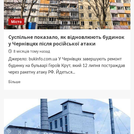
Місто
Суспільне показало, як відновлюють будинок
у Чернівцях після російської атаки
8 місяців тому назад
Джерело: bukinfo.com.ua У Чернівцях завершують ремонт
будинку на бульварі Героїв Крут, який 12 липня постраждав
через ракетну атаку РФ. Йдеться...
Докладніше
Більше
про
Суспільне
показало,
як
відновлюють
будинок
у
Чернівцях
після