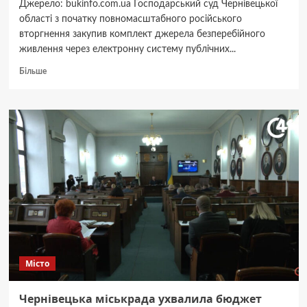
Джерело: bukinfo.com.ua Господарський суд Чернівецької
області з початку повномасштабного російського
вторгнення закупив комплект джерела безперебійного
живлення через електронну систему публічних...
Докладніше
Більше
про
Суд,
де
розглядають
справу
про
сморід
у
Чернівцях,
пояснив
як
працює
під
час
Місто
знеструмлень
Чернівецька міськрада ухвалила бюджет