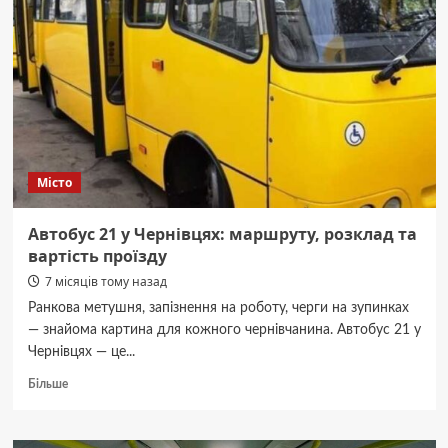
свою
роботу
у
2025
році
та
повідомив
про
плани.
Місто
Наприклад,
що
у
Автобус 21 у Чернівцях: маршруту, розклад та
Чернівцях
вартість проїзду
побудують
7 місяців тому назад
ТЕЦ,
яка
Ранкова метушня, запізнення на роботу, черги на зупинках
вироблятиме
— знайома картина для кожного чернівчанина. Автобус 21 у
електроенергію
Чернівцях — це...
зі
сміття
Докладніше
Більше
про
Автобус
21