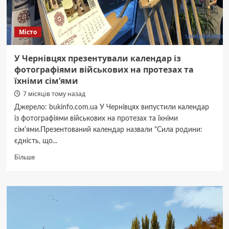
Місто
У Чернівцях презентували календар із
фотографіями військових на протезах та
їхніми сім’ями
7 місяців тому назад
Джерело: bukinfo.com.ua У Чернівцях випустили календар
із фотографіями військових на протезах та їхніми
сім'ями.Презентований календар назвали "Сила родини:
єдність, що...
Докладніше
Більше
про
У
Чернівцях
презентували
календар
із
фотографіями