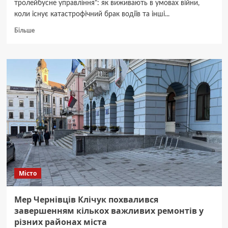
тролейбусне управління": як виживають в умовах війни,
коли існує катастрофічний брак водіїв та інші...
Докладніше
Більше
про
Щорічний
звіт
КП
“Чернівецьке
тролейбусне
управління”:
як
виживають
в
умовах
війни
Місто
Мер Чернівців Клічук похвалився
завершенням кількох важливих ремонтів у
різних районах міста