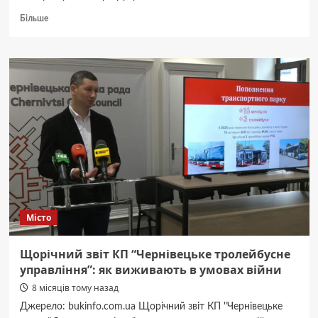
Докладніше
Більше
про
Перевізник
у
Чернівцях
відмовився
від
одного
з
важливих
маршрутів
через
нестачу
водіїв.
Більшість
Місто
мобілізували
в
ЗСУ
Щорічний звіт КП “Чернівецьке тролейбусне
управління”: як виживають в умовах війни
8 місяців тому назад
Джерело: bukinfo.com.ua Щорічний звіт КП "Чернівецьке