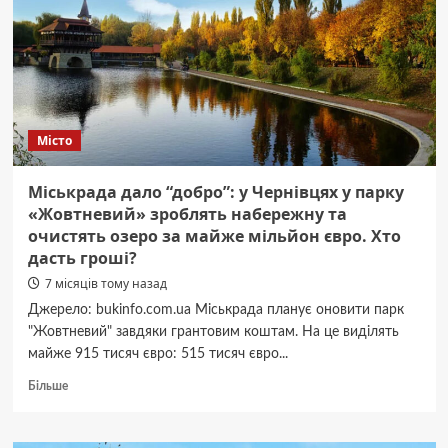
військових
на
протезах
та
їхніми
сім’ями
Місто
Міськрада дало “добро”: у Чернівцях у парку
«Жовтневий» зроблять набережну та
очистять озеро за майже мільйон євро. Хто
дасть гроші?
7 місяців тому назад
Джерело: bukinfo.com.ua Міськрада планує оновити парк
"Жовтневий" завдяки грантовим коштам. На це виділять
майже 915 тисяч євро: 515 тисяч євро...
Докладніше
Більше
про
Міськрада
дало