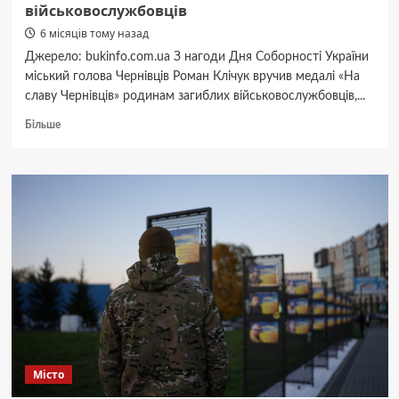
військовослужбовців
6 місяців тому назад
Джерело: bukinfo.com.ua З нагоди Дня Соборності України
міський голова Чернівців Роман Клічук вручив медалі «На
славу Чернівців» родинам загиблих військовослужбовців,...
Докладніше
Більше
про
У
Чернівцях
до
Дня
Соборності
Клічук
вручив
медалі
«На
славу
Чернівців»
Сергію
Обшанському
Місто
та
родинам