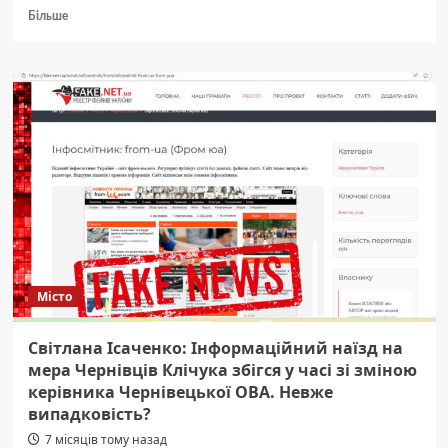
Докладніше
Більше
про
Чернівецька
міська
лікарня
отримала
від
“Greenpeace
Україна”
сонячну
електростанцію
потужністю
50
кВт,
яка
Місто
зекономить
орієнтовно
до
Світлана Ісаченко: Інформаційний наїзд на
півмільйона
мера Чернівців Клічука збігся у часі зі зміною
гривень
керівника Чернівецької ОВА. Невже
на
випадковість?
рік
7 місяців тому назад