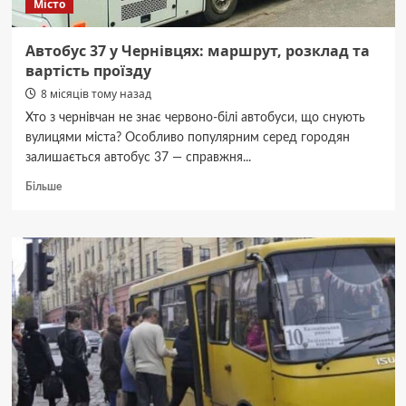
Місто
Автобус 37 у Чернівцях: маршрут, розклад та
вартість проїзду
8 місяців тому назад
Хто з чернівчан не знає червоно-білі автобуси, що снують
вулицями міста? Особливо популярним серед городян
залишається автобус 37 — справжня...
Докладніше
Більше
про
Автобус
37
у
Чернівцях:
маршрут,
розклад
та
вартість
проїзду