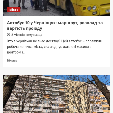
Місто
Автобус 10 у Чернівцях: маршрут, розклад та
вартість проїзду
8 місяців тому назад
Хто з чернівчан не знає десятку? Цей автобус – справжня
робоча конячка міста, яка з'єднує житлові масиви з
центром і...
Докладніше
Більше
про
Автобус
10
у
Чернівцях:
маршрут,
розклад
та
вартість
проїзду