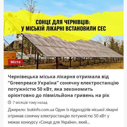
“добро”:
у
Чернівцях
у
парку
«Жовтневий»
зроблять
набережну
та
очистять
озеро
Місто
за
майже
мільйон
Чернівецька міська лікарня отримала від
євро.
“Greenpeace Україна” сонячну електростанцію
Хто
потужністю 50 кВт, яка зекономить
дасть
орієнтовно до півмільйона гривень на рік
гроші?
7 місяців тому назад
Джерело: bukinfo.com.ua Один із підрозділів міської лікарні
отримав сонячну електростанцію потужністю 50 кВт у
межах конкурсу «Сонце для України», який...