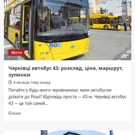
Місто
Чернівці автобус 43: розклад, ціна, маршрут,
зупинки
6 місяців тому назад
Питайте у будь-якого чернівчанина: яким автобусом
доїхати до Роші? Відповідь проста — 43-м. Чернівці автобус
43 — це той самий...
Докладніше
Більше
про
Чернівці
автобус