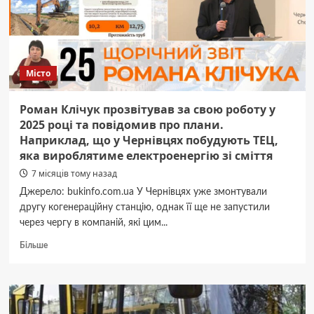
від
міських
каналізаційних
мереж,
куди
Місто
скидали
отруйні
речовини
Роман Клічук прозвітував за свою роботу у
2025 році та повідомив про плани.
Наприклад, що у Чернівцях побудують ТЕЦ,
яка вироблятиме електроенергію зі сміття
7 місяців тому назад
Джерело: bukinfo.com.ua У Чернівцях уже змонтували
другу когенераційну станцію, однак її ще не запустили
через чергу в компаній, які цим...
Докладніше
Більше
про
Роман
Клічук
прозвітував
за