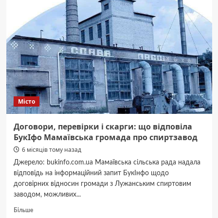
43:
розклад,
ціна,
маршрут,
зупинки
Місто
Договори, перевірки і скарги: що відповіла
БукІфо Мамаївська громада про спиртзавод
6 місяців тому назад
Джерело: bukinfo.com.ua Мамаївська сільська рада надала
відповідь на інформаційний запит БукІнфо щодо
договірних відносин громади з Лужанським спиртовим
заводом, можливих...
Докладніше
Більше