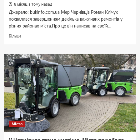
8 місяців тому назад
Джерело: bukinfo.com.ua Мер Чернівців Роман Клічук
похвалився завершенням декілька важливих ремонтів у
різних районах міста.Про це він написав на своїй...
Докладніше
Більше
про
Мер
Чернівців
Клічук
похвалився
завершенням
кількох
важливих
ремонтів
у
різних
районах
міста
Місто