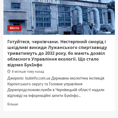
російської
атаки
Місто
Готуйтеся, чернівчани. Нестерпний сморід і
шкідливі викиди Лужанського спиртзаводу
триватимуть до 2032 року, бо мають дозвіл
обласного Управління екології. Що стало
відомо БукІнфо
8 місяців тому назад
Джерело: bukinfo.com.ua Державна екологічна інспекція
Карпатського округу та Головне управління
Держпродспоживслужби в Чернівецькій області надали
відповіді на інформаційні запити БукІнфо...
Докладніше
Більше
про
Готуйтеся,