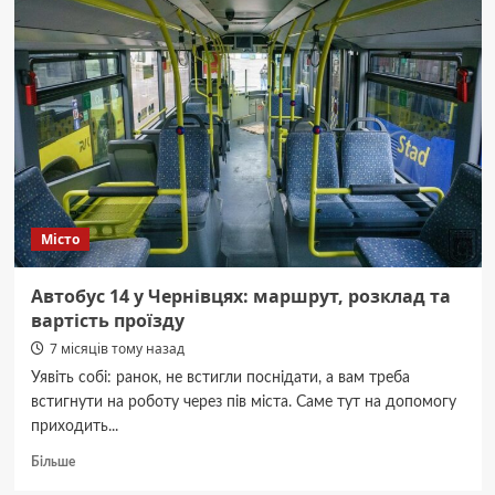
у
Чернівцях:
маршруту,
розклад
та
вартість
проїзду
Місто
Автобус 14 у Чернівцях: маршрут, розклад та
вартість проїзду
7 місяців тому назад
Уявіть собі: ранок, не встигли поснідати, а вам треба
встигнути на роботу через пів міста. Саме тут на допомогу
приходить...
Докладніше
Більше
про