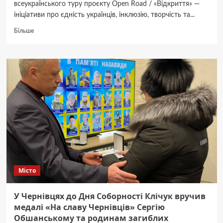
всеукраїнського туру проєкту Open Road / «Відкриття» —
ініціативи про єдність українців, інклюзію, творчість та...
Докладніше
Більше
про
Чернівці
як
відкриття:
нова
серія
всеукраїнського
проєкту
Open
Road
/
«Відкриття»
про
єдність,
Місто
людиноцентризм
і
місто,
У Чернівцях до Дня Соборності Клічук вручив
що
медалі «На славу Чернівців» Сергію
живе
Обшанському та родинам загиблих