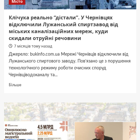
Місто
Клічука реально “дістали”. У Чернівцях
відключили Лужанський спиртзавод від
міських каналізаційних мереж, куди
скидали отруйні речовини
7 місяців тому назад
Джерело: bukinfo.com.ua Мережі Чернівців відключили від
Лужанського спиртового заводу. Пов’язано це з порушення
технологічного режиму роботи очисних споруд
Чернівціводоканалу та...
Докладніше
Більше
про
Клічука
реально
“дістали”.
У
Чернівцях
відключили
Лужанський
спиртзавод