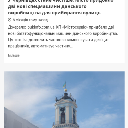
У Чернівцях стане чистіше. Місто придбало
дві нові спецмашини данського
виробництва для прибирання вулиць
8 місяців тому назад
Джерело: bukinfo.com.ua КП «Містосервіс» придбало дві
нові багатофункціональні машини данського виробництва.
Ця техніка дозволить частково компенсувати дефіцит
працівників, автоматизує частину...
Докладніше
Більше
про
У
Чернівцях
стане
чистіше.
Місто
придбало
дві
нові
спецмашини
данського
виробництва
для