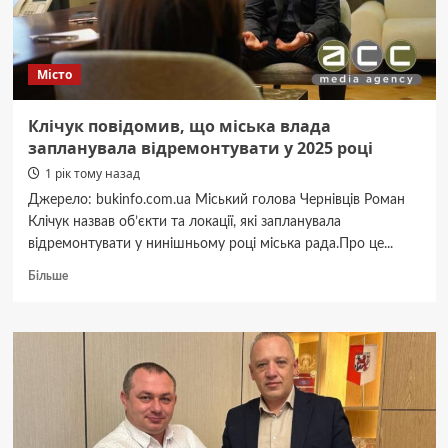
24
років:
що
він
Місто
передбачає
Клічук повідомив, що міська влада
запланувала відремонтувати у 2025 році
1 рік тому назад
Джерело: bukinfo.com.ua Міський голова Чернівців Роман
Клічук назвав об’єкти та локації, які запланувала
відремонтувати у нинішньому році міська рада.Про це...
Докладніше
Більше
про
Клічук
повідомив,
що
міська
влада
запланувала
відремонтувати
у