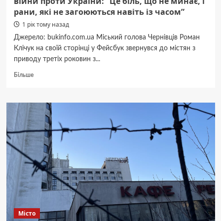
війни проти України: “Це біль, що не минає, і
рани, які не загоюються навіть із часом”
1 рік тому назад
Джерело: bukinfo.com.ua Міський голова Чернівців Роман
Клічук на своїй сторінці у Фейсбук звернувся до містян з
приводу третіх роковин з...
Докладніше
Більше
про
Клічук
про
треті
роковини
початку
великої
війни
проти
України:
“Це
біль,
що
не
Місто
минає,