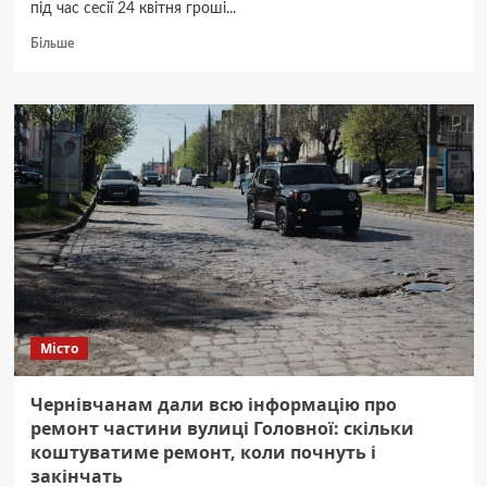
під час сесії 24 квітня гроші...
Докладніше
Більше
про
Роман
Клічук
повідомив
про
прийняті
сьогодні
на
сесії
рішення,
які
мають
значення
для
Місто
кожного
чернівчанина
Чернівчанам дали всю інформацію про
ремонт частини вулиці Головної: скільки
коштуватиме ремонт, коли почнуть і
закінчать