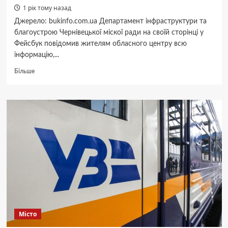
1 рік тому назад
Джерело: bukinfo.com.ua Департамент інфраструктури та
благоустрою Чернівецької міскої ради на своїй сторінці у
Фейсбук повідомив жителям обласного центру всю
інформацію,...
Докладніше
Більше
про
Чернівчанам
дали
всю
інформацію
про
ремонт
частини
вулиці
Головної:
скільки
коштуватиме
ремонт,
коли
Місто
почнуть
і