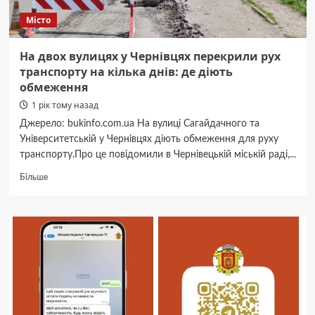
Місто
На двох вулицях у Чернівцях перекрили рух
транспорту на кілька днів: де діють
обмеження
1 рік тому назад
Джерело: bukinfo.com.ua На вулиці Сагайдачного та
Університетській у Чернівцях діють обмеження для руху
транспорту.Про це повідомили в Чернівецькій міській раді,...
Докладніше
Більше
про
На
двох
вулицях
у
Чернівцях
перекрили
рух
транспорту
на