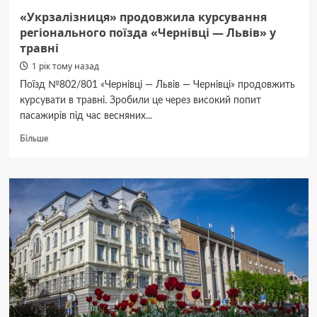
закінчать
«Укрзалізниця» продовжила курсування
регіонального поїзда «Чернівці — Львів» у
травні
1 рік тому назад
Поїзд №802/801 «Чернівці — Львів — Чернівці» продовжить
курсувати в травні. Зробили це через високий попит
пасажирів під час весняних...
Докладніше
Більше
про
«Укрзалізниця»
продовжила
курсування
регіонального
поїзда
«Чернівці
—
Львів»
у
травні