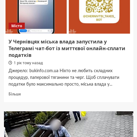
кілька
днів:
де
діють
Місто
обмеження
У Чернівцях міська влада запустила у
Телеграмі чат-бот із миттєвої онлайн-сплати
податків
1 рік тому назад
Джерело: bukinfo.com.ua Ніхто не любить складних
процедур, паперової тяганини та черг. Щоб сплачувати
податки було максимально просто, міська влада у...
Докладніше
Більше
про
У
Чернівцях
міська
влада
запустила
у