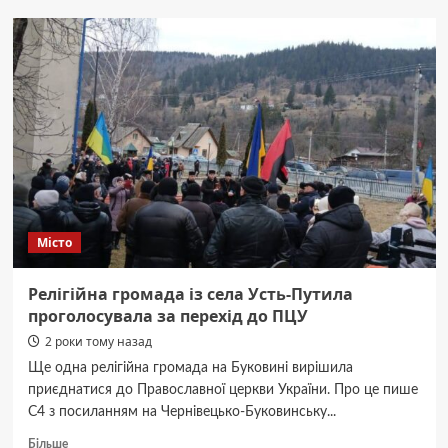
заявляє,
що
знайшовся
інвестор
на
будівництво
нового
великого
молу
у
Чернівцях
навпроти
Місто
гіпермаркету
“Метро”.
Стало
Релігійна громада із села Усть-Путила
відомо,
проголосувала за перехід до ПЦУ
коли
2 роки тому назад
він
запрацює
Ще одна релігійна громада на Буковині вирішила
приєднатися до Православної церкви України. Про це пише
С4 з посиланням на Чернівецько-Буковинську...
Докладніше
Більше