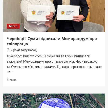
2025
році
Місто
Чернівці і Суми підписали Меморандум про
співпрацю
2 роки тому назад
Джерело: bukinfo.com.ua Чернівці та Суми підписали
важливий Меморандум про співпрацю між Чернівецькою
та Сумською міськими радами. Це партнерство спрямоване
на...
Докладніше
Більше
про
Чернівці
і
Суми
підписали
Меморандум