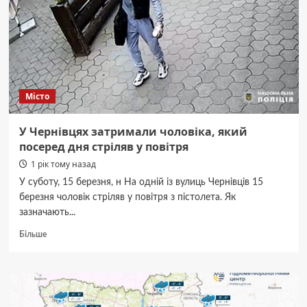
Телеграмі
чат-
бот
із
миттєвої
онлайн-
сплати
Місто
податків
У Чернівцях затримали чоловіка, який
посеред дня стріляв у повітря
1 рік тому назад
У суботу, 15 березня, н На одній із вулиць Чернівців 15
березня чоловік стріляв у повітря з пістолета. Як
зазначають...
Докладніше
Більше
про
У
Чернівцях
затримали
чоловіка,