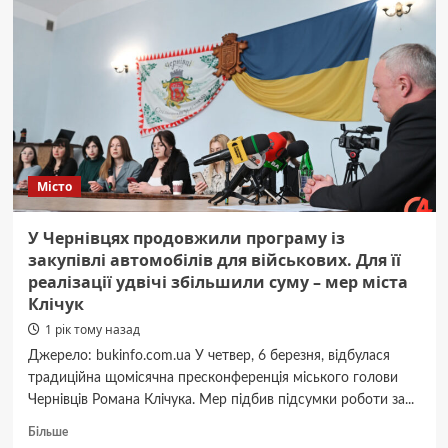
Буковині
17
березня
Місто
У Чернівцях продовжили програму із
закупівлі автомобілів для військових. Для її
реалізації удвічі збільшили суму – мер міста
Клічук
1 рік тому назад
Джерело: bukinfo.com.ua У четвер, 6 березня, відбулася
традиційна щомісячна пресконференція міського голови
Чернівців Романа Клічука. Мер підбив підсумки роботи за...
Докладніше
Більше