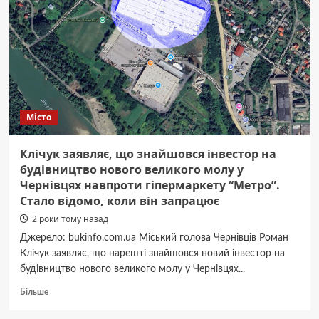
про
співпрацю
Місто
Клічук заявляє, що знайшовся інвестор на
будівництво нового великого молу у
Чернівцях навпроти гіпермаркету “Метро”.
Стало відомо, коли він запрацює
2 роки тому назад
Джерело: bukinfo.com.ua Міський голова Чернівців Роман
Клічук заявляє, що нарешті знайшовся новий інвестор на
будівництво нового великого молу у Чернівцях...
Докладніше
Більше
про
Клічук