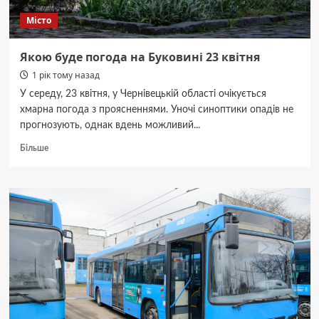
Місто
Якою буде погода на Буковині 23 квітня
1 рік тому назад
У середу, 23 квітня, у Чернівецькій області очікується
хмарна погода з проясненнями. Уночі синоптики опадів не
прогнозують, однак вдень можливий...
Докладніше
Більше
про
Якою
буде
погода
на
Буковині
23
квітня