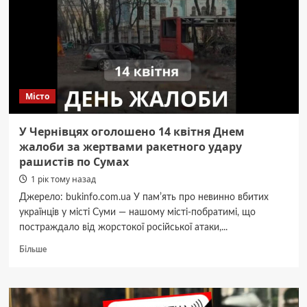
за
50
мільйонів
гривень.
Закупити
транспорт
за
Місто
кредитні
кошти
Європейського
У Чернівцях оголошено 14 квітня Днем
інвестиційного
жалоби за жертвами ракетного удару
банку
рашистів по Сумах
не
вдасться
1 рік тому назад
Джерело: bukinfo.com.ua У памʼять про невинно вбитих
українців у місті Суми — нашому місті-побратимі, що
постраждало від жорстокої російської атаки,...
Докладніше
Більше
про
У
Чернівцях
оголошено