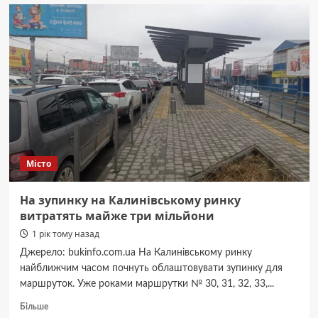
Чернівцях
з
15
квітня
подорожчає
вартість
транспортної
картки
Місто
На зупинку на Калинівському ринку
витратять майже три мільйони
1 рік тому назад
Джерело: bukinfo.com.ua На Калинівському ринку
найближчим часом почнуть облаштовувати зупинку для
маршруток. Уже роками маршрутки № 30, 31, 32, 33,...
Докладніше
Більше