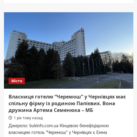
про
У
Чернівцях
продовжили
програму
із
закупівлі
автомобілів
для
військових.
Для
її
реалізації
удвічі
Місто
збільшили
суму
–
Власниця готелю “Черемош” у Чернівцях має
мер
спільну фірму із родиною Папієвих. Вона
міста
дружина Артема Семенюка – МБ
Клічук
1 рік тому назад
Джерело: bukinfo.com.ua Кінцевою бенефіціарною
власницею готель "Черемош" у Чернівцях є Емма