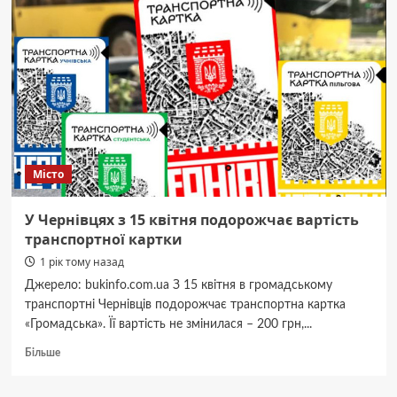
14
квітня
Днем
жалоби
за
жертвами
ракетного
удару
рашистів
по
Місто
Сумах
У Чернівцях з 15 квітня подорожчає вартість
транспортної картки
1 рік тому назад
Джерело: bukinfo.com.ua З 15 квітня в громадському
транспортні Чернівців подорожчає транспортна картка
«Громадська». Її вартість не змінилася – 200 грн,...
Докладніше
Більше
про
У