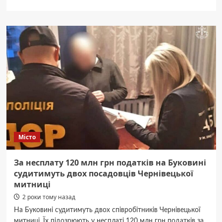
про
Релігійна
громада
із
села
Усть-
Путила
проголосувала
за
перехід
до
ПЦУ
Місто
За несплату 120 млн грн податків на Буковині
судитимуть двох посадовців Чернівецької
митниці
2 роки тому назад
На Буковині судитимуть двох співробітників Чернівецької
митниці. Їх підозрюють у несплаті 120 млн грн податків за