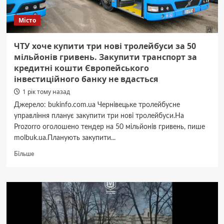
Місто
ЧТУ хоче купити три нові тролейбуси за 50
мільйонів гривень. Закупити транспорт за
кредитні кошти Європейського
інвестиційного банку не вдасться
1 рік тому назад
Джерело: bukinfo.com.ua Чернівецьке тролейбусне
управління планує закупити три нові тролейбуси.На
Prozorro оголошено тендер на 50 мільйонів гривень, пише
molbuk.ua.Планують закупити...
Докладніше
Більше
про
ЧТУ
хоче
купити
три
нові
тролейбуси