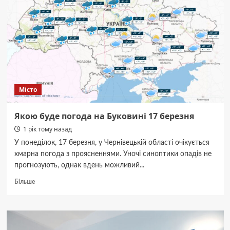
який
посеред
дня
стріляв
у
повітря
Місто
Якою буде погода на Буковині 17 березня
1 рік тому назад
У понеділок, 17 березня, у Чернівецькій області очікується
хмарна погода з проясненнями. Уночі синоптики опадів не
прогнозують, однак вдень можливий...
Докладніше
Більше
про
Якою
буде
погода
на