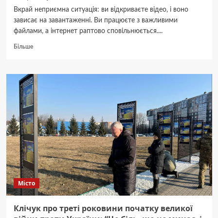
Вкрай неприємна ситуація: ви відкриваєте відео, і воно
зависає на завантаженні. Ви працюєте з важливими
файлами, а інтернет раптово сповільнюється....
Докладніше
Більше
про
Як
підібрати
швидкість
домашнього
інтернету:
аналіз
потреб
та
лайфхаки
Місто
Клічук про треті роковини початку великої