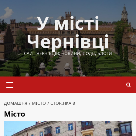
Перейти
до
У місті
вмісту
Чернівці
САЙТ ЧЕРНІВЦІВ: НОВИНИ, ПОДІЇ, БЛОГИ
Основне
меню
ДОМАШНЯ
МІСТО
СТОРІНКА 8
Місто