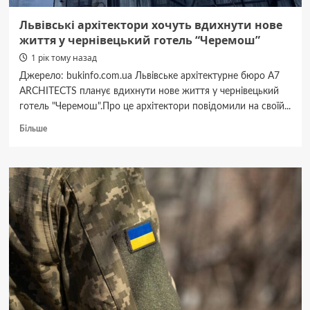
і
рани,
Львівські архітектори хочуть вдихнути нове
які
життя у чернівецький готель “Черемош”
не
1 рік тому назад
загоюються
навіть
Джерело: bukinfo.com.ua Львівське архітектурне бюро А7
із
ARCHITECTS планує вдихнути нове життя у чернівецький
часом”
готель "Черемош".Про це архітектори повідомили на своїй...
Докладніше
Більше
про
Львівські
архітектори
хочуть
вдихнути
нове
життя
у
чернівецький
готель
“Черемош”