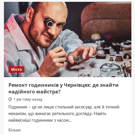
мільйон
гривень
і
розірвав
угоду:
У
Чернівцях
підприємець
відмовився
від
оренди
великого
Місто
приміщення
у
центрі
Ремонт годинників у Чернівцях: де знайти
міста
надійного майстра?
1 рік тому назад
Годинник – це не лише стильний аксесуар, але й точний
механізм, що вимагає ретельного догляду. Навіть
найякісніші годинники з часом...
Докладніше
Більше