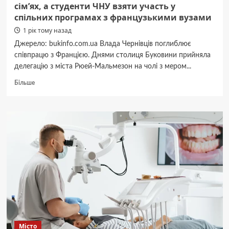
сім’ях, а студенти ЧНУ взяти участь у
спільних програмах з французькими вузами
1 рік тому назад
Джерело: bukinfo.com.ua Влада Чернівців поглиблює
співпрацю з Францією. Днями столиця Буковини прийняла
делегацію з міста Рюей-Мальмезон на чолі з мером...
Докладніше
Більше
про
Чернівці
поглиблюють
співпрацю
з
французами:
буковинські
ліцеїсти
зможуть
провести
кілька
тижнів
у
франкомовних
Місто
сім’ях,