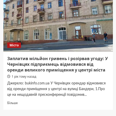
Місто
Заплатив мільйон гривень і розірвав угоду: У
Чернівцях підприємець відмовився від
оренди великого приміщення у центрі міста
1 рік тому назад
Джерело: bukinfo.com.ua У Чернівцях орендар відмовився
від оренди приміщення у центрі на вулиці Бандери, 1.Про
це на нещодавній пресконференції повідомив...
Докладніше
Більше
про
Заплатив