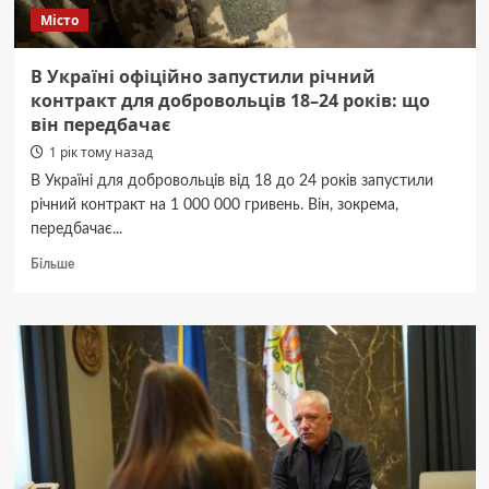
Місто
В Україні офіційно запустили річний
контракт для добровольців 18–24 років: що
він передбачає
1 рік тому назад
В Україні для добровольців від 18 до 24 років запустили
річний контракт на 1 000 000 гривень. Він, зокрема,
передбачає...
Докладніше
Більше
про
В
Україні
офіційно
запустили
річний
контракт
для
добровольців
18–