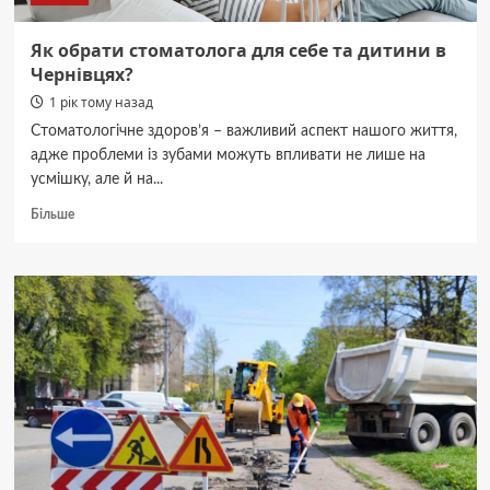
а
студенти
Як обрати стоматолога для себе та дитини в
ЧНУ
Чернівцях?
взяти
1 рік тому назад
участь
у
Стоматологічне здоров’я – важливий аспект нашого життя,
спільних
адже проблеми із зубами можуть впливати не лише на
програмах
усмішку, але й на...
з
французькими
Докладніше
Більше
вузами
про
Як
обрати
стоматолога
для
себе
та
дитини
в
Чернівцях?