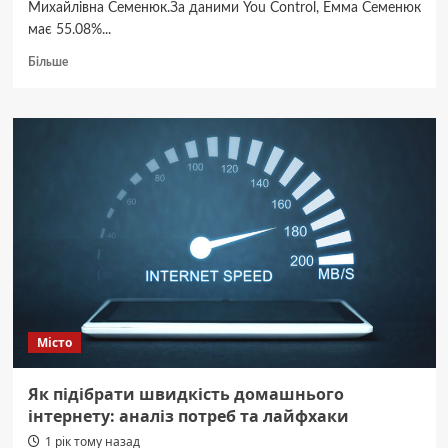
Михайлівна Семенюк.За даними You Control, Емма Семенюк
має 55.08%...
Докладніше
Більше
про
Власниця
готелю
“Черемош”
у
Чернівцях
має
спільну
фірму
із
родиною
Папієвих.
Вона
дружина
Місто
Артема
Семенюка
–
Як підібрати швидкість домашнього
МБ
інтернету: аналіз потреб та лайфхаки
1 рік тому назад