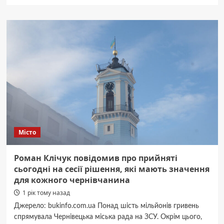
про
Ремонт
годинників
у
Чернівцях:
де
знайти
надійного
майстра?
Місто
Роман Клічук повідомив про прийняті
сьогодні на сесії рішення, які мають значення
для кожного чернівчанина
1 рік тому назад
Джерело: bukinfo.com.ua Понад шість мільйонів гривень
спрямувала Чернівецька міська рада на ЗСУ. Окрім цього,