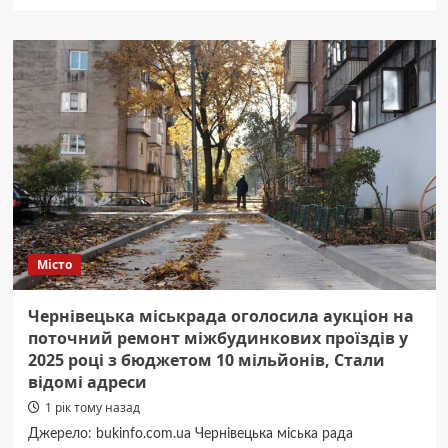
про
На
зупинку
на
Калинівському
ринку
витратять
майже
три
мільйони
Місто
Чернівецька міськрада оголосила аукціон на
поточний ремонт міжбудинкових проїздів у
2025 році з бюджетом 10 мільйонів, Стали
відомі адреси
1 рік тому назад
Джерело: bukinfo.com.ua Чернівецька міська рада