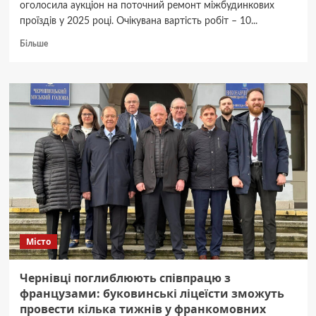
оголосила аукціон на поточний ремонт міжбудинкових
проїздів у 2025 році. Очікувана вартість робіт – 10...
Докладніше
Більше
про
Чернівецька
міськрада
оголосила
аукціон
на
поточний
ремонт
міжбудинкових
проїздів
у
2025
році
з
Місто
бюджетом
10
мільйонів,
Чернівці поглиблюють співпрацю з
Стали
французами: буковинські ліцеїсти зможуть
відомі
провести кілька тижнів у франкомовних
адреси