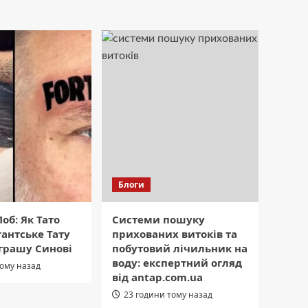
Блоги
об: Як Тато
Системи пошуку
гантське Тату
прихованих витоків та
грашу Синові
побутовий лічильник на
воду: експертний огляд
тому назад
від antap.com.ua
23 години тому назад