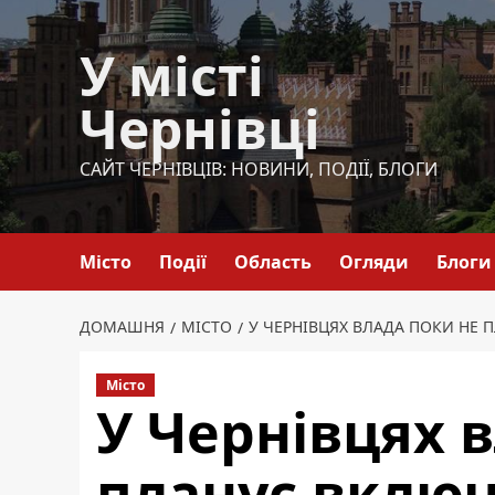
Перейти
до
У місті
вмісту
Чернівці
САЙТ ЧЕРНІВЦІВ: НОВИНИ, ПОДІЇ, БЛОГИ
Місто
Події
Область
Огляди
Блоги
ДОМАШНЯ
МІСТО
У ЧЕРНІВЦЯХ ВЛАДА ПОКИ НЕ 
Місто
У Чернівцях 
планує включ