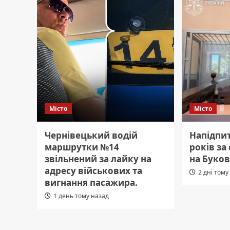
Місто
Місто
Чернівецький водій
Напідпит
маршрутки №14
років за
звільнений за лайку на
на Буков
адресу військових та
2 дні тому
вигнання пасажира.
1 день тому назад