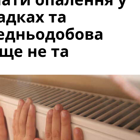
адках та
редньодобова
ще не та