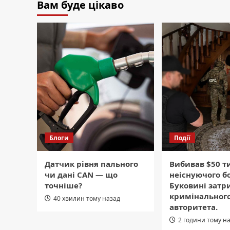
Вам буде цікаво
Блоги
Події
Датчик рівня пального
Вибивав $50 т
чи дані CAN — що
неіснуючого бо
точніше?
Буковині зат
кримінальног
40 хвилин тому назад
авторитета.
2 години тому н