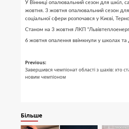
У Вінниці опалювальний сезон для шкіл, с
жовтня. 3 жовтня опалювальний сезон для л
соціальної сфери розпочався у Києві, Терно
Станом на 3 жовтня ЛКП “Львівтеплоенерго
6 жовтня опалення ввімкнули у школах та 
Post
Previous:
Завершився чемпіонат області з шахів: хто ст
navigation
новим чемпіоном
Більше