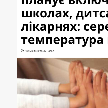
школах, дитс
лікарнях: се
температура 
10 місяців тому назад