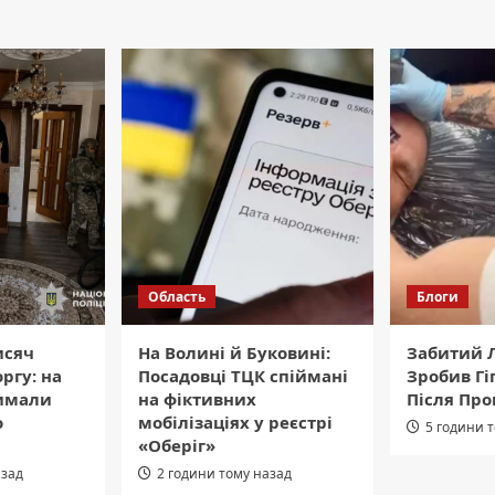
Область
Блоги
исяч
На Волині й Буковині:
Забитий Л
ргу: на
Посадовці ТЦК спіймані
Зробив Гі
римали
на фіктивних
Після Про
о
мобілізаціях у реєстрі
5 години 
«Оберіг»
азад
2 години тому назад