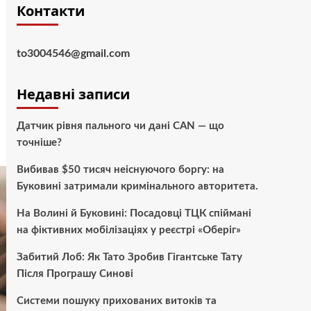
Контакти
to3004546@gmail.com
Недавні записи
Датчик рівня пального чи дані CAN — що
точніше?
Вибивав $50 тисяч неіснуючого боргу: на
Буковині затримали кримінального авторитета.
На Волині й Буковині: Посадовці ТЦК спіймані
на фіктивних мобілізаціях у реєстрі «Оберіг»
Забитий Лоб: Як Тато Зробив Гігантське Тату
Після Програшу Синові
Системи пошуку прихованих витоків та