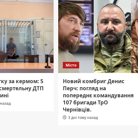
Місто
ку за кермом: 5
Новий комбриг Денис
 смертельну ДТП
Перч: погляд на
ині
попереднє командування
107 бригади ТрО
 назад
Чернівців.
3 дні тому назад