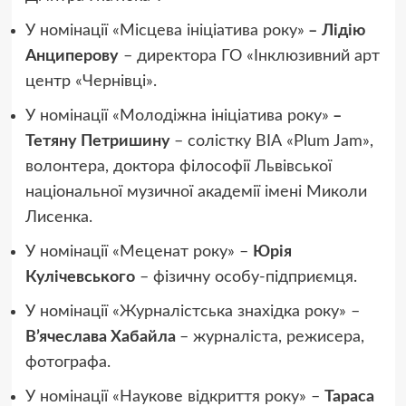
У номінації «Місцева ініціатива року»
–
Лідію
Анциперову
– директора ГО «Інклюзивний арт
центр «Чернівці».
У номінації «Молодіжна ініціатива року»
–
Тетяну Петришину
– солістку ВІА «Plum Jam»,
волонтера, доктора філософії Львівської
національної музичної академії імені Миколи
Лисенка.
У номінації «Меценат року» –
Юрія
Кулічевського
– фізичну особу-підприємця.
У номінації «Журналістська знахідка року» –
В’ячеслава Хабайла
– журналіста, режисера,
фотографа.
У номінації «Наукове відкриття року» –
Тараса