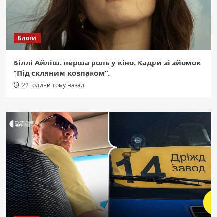
Блоги
Біллі Айліш: перша роль у кіно. Кадри зі зйомок
“Під скляним ковпаком”.
22 години тому назад