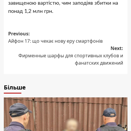
завищеною вартістю, чим заподіяв збитки на
понад 1,2 млн грн.
Post
Previous:
Айфон 17: що чекає нову еру смартфонів
navigation
Next:
Фирменные шарфы для спортивных клубов и
фанатских движений
Більше