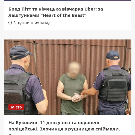
Бред Пітт та німецька вівчарка Uber: за
лаштунками “Heart of the Beast”
3 години тому назад
Місто
На Буковині: 11 днів у лісі та поранені
поліцейські. Злочинця з рушницею спіймали.