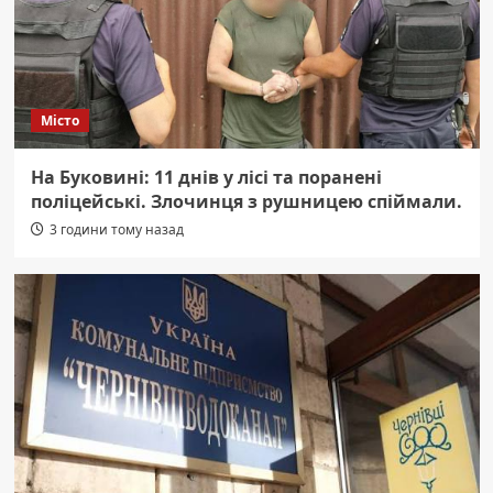
Місто
На Буковині: 11 днів у лісі та поранені
поліцейські. Злочинця з рушницею спіймали.
3 години тому назад