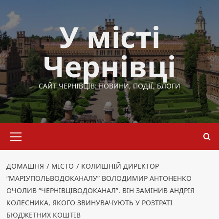
Перейти
до
У місті
вмісту
Чернівці
САЙТ ЧЕРНІВЦІВ: НОВИНИ, ПОДІЇ, БЛОГИ
Основне
меню
ДОМАШНЯ
МІСТО
КОЛИШНІЙ ДИРЕКТОР
“МАРІУПОЛЬВОДОКАНАЛУ” ВОЛОДИМИР АНТОНЕНКО
ОЧОЛИВ “ЧЕРНІВЦІВОДОКАНАЛ”. ВІН ЗАМІНИВ АНДРІЯ
КОЛЕСНИКА, ЯКОГО ЗВИНУВАЧУЮТЬ У РОЗТРАТІ
БЮДЖЕТНИХ КОШТІВ