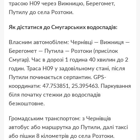
трасою Н09 через Вижницю, Берегомет,
Путилу до села Розтоки.
Як дістатися до Смугарських водоспадів:
Власним автомобілем: Чернівці — Вижниця —
Берегомет — Путила — Розтоки (присілок
Смугар). Час в дорозі 1 година 40 хвилин до 2
годин. Траса Н09 у задовільному стані, після
Путили починається серпантин. GPS-
координати: 47.753851, 25.395463. Паркування
біля початку стежки до водоспадів
безкоштовне.
Громадським транспортом: з Чернівців
автобус або маршрутка до Путили, далі таксі
або пішки 8 кілометрів до села Розтоки.