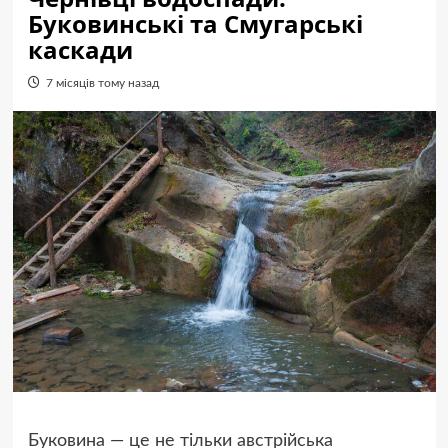
Буковинські та Смугарські
каскади
7 місяців тому назад
Буковина — це не тільки австрійська