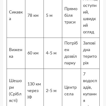
оступн
Прямо
Сикавк
ий,
78 км
5 м
біля
а
швидк
траси
ий
огляд
Потріб
Запові
Вижен
ен
дна
60 км
4-5 м
ка
дозвіл
терито
парку
рія
7
Шешо
водосп
130 км
ри
Центр
адів,
через
2-5 м
(Срібл
села
купанн
ІФ
ясті)
я