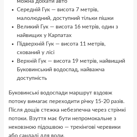
можна доїхати авто
Середній Гук — висота 7 метрів,
малолюдний, доступний тільки пішки
Великий Гук — висота 16 метрів, один з
найвищих у Карпатах
Підверхній Гук — висота 11 метрів,
схований у лісі
Верхній Гук — висота 19 метрів, найвищий
Буковинський водоспад, найважча
доступність
Буковинські водоспади маршрут вздовж
потоку вимагає переходити річку 15-20 разів.
Після дощів стежка небезпечна через стрімкі
потоки. Взуття має бути непромокальне з
нековзною підошвою — трекінгові черевики
або сандалі для води.