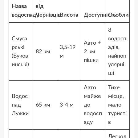
Назва
від
водоспаду
Чернівців
Висота
Доступність
Особливос
8
Смуга
водосп
Авто +
рські
3,5-19
адів,
82 км
2 км
(Буков
м
найпоп
пішки
инські)
улярні
ші
Авто
Тихе
Водос
майже
місце,
пад
65 км
3-4 м
до
мало
Лужки
водосп
туристі
аду
в
Легкод