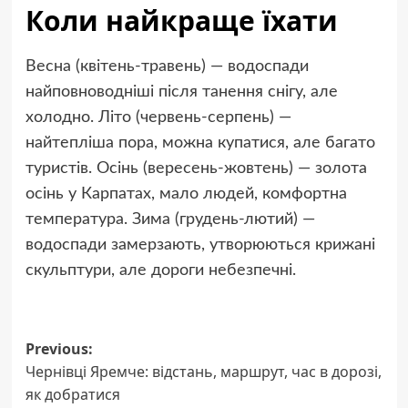
Коли найкраще їхати
Весна (квітень-травень) — водоспади
найповноводніші після танення снігу, але
холодно. Літо (червень-серпень) —
найтепліша пора, можна купатися, але багато
туристів. Осінь (вересень-жовтень) — золота
осінь у Карпатах, мало людей, комфортна
температура. Зима (грудень-лютий) —
водоспади замерзають, утворюються крижані
скульптури, але дороги небезпечні.
Post
Previous:
Чернівці Яремче: відстань, маршрут, час в дорозі,
navigation
як добратися