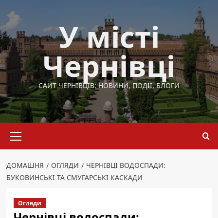
Перейти
до
У місті
вмісту
Чернівці
САЙТ ЧЕРНІВЦІВ: НОВИНИ, ПОДІЇ, БЛОГИ
Основне
меню
ДОМАШНЯ
ОГЛЯДИ
ЧЕРНІВЦІ ВОДОСПАДИ:
БУКОВИНСЬКІ ТА СМУГАРСЬКІ КАСКАДИ
Огляди
Чернівці водоспади: