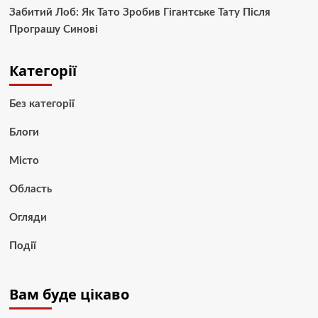
Забитий Лоб: Як Тато Зробив Гігантське Тату Після
Програшу Синові
Категорії
Без категорії
Блоги
Місто
Область
Огляди
Події
Вам буде цікаво