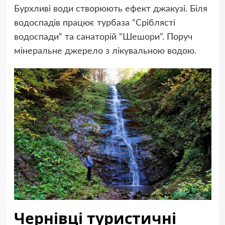
Бурхливі води створюють ефект джакузі. Біля
водоспадів працює турбаза “Сріблясті
водоспади” та санаторій “Шешори”. Поруч
мінеральне джерело з лікувальною водою.
Чернівці туристичні