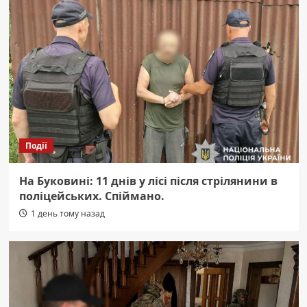
Події
На Буковині: 11 днів у лісі після стрілянини в
поліцейських. Спіймано.
1 день тому назад