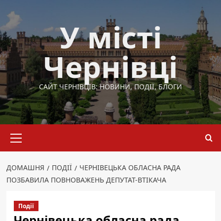
Перейти
до
У місті
вмісту
Чернівці
САЙТ ЧЕРНІВЦІВ: НОВИНИ, ПОДІЇ, БЛОГИ
Основне
меню
ДОМАШНЯ
ПОДІЇ
ЧЕРНІВЕЦЬКА ОБЛАСНА РАДА
ПОЗБАВИЛА ПОВНОВАЖЕНЬ ДЕПУТАТ-ВТІКАЧА
Події
Чернівецька обласна рада