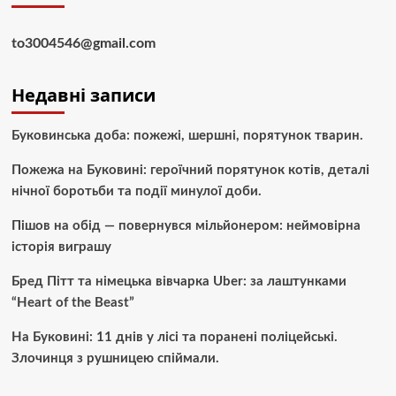
to3004546@gmail.com
Недавні записи
Буковинська доба: пожежі, шершні, порятунок тварин.
Пожежа на Буковині: героїчний порятунок котів, деталі
нічної боротьби та події минулої доби.
Пішов на обід — повернувся мільйонером: неймовірна
історія виграшу
Бред Пітт та німецька вівчарка Uber: за лаштунками
“Heart of the Beast”
На Буковині: 11 днів у лісі та поранені поліцейські.
Злочинця з рушницею спіймали.