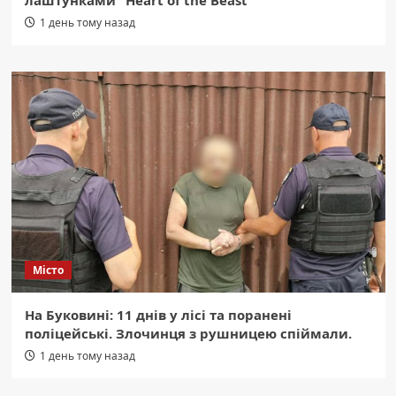
лаштунками “Heart of the Beast”
1 день тому назад
Місто
На Буковині: 11 днів у лісі та поранені
поліцейські. Злочинця з рушницею спіймали.
1 день тому назад