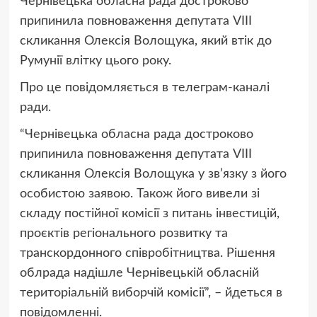
Чернівецька обласна рада достроково
припинила повноваження депутата VIII
скликання Олексія Волощука, який втік до
Румунії влітку цього року.
Про це повідомляється в телеграм-каналі
ради.
“Чернівецька обласна рада достроково
припинила повноваження депутата VIII
скликання Олексія Волощука у зв’язку з його
особистою заявою. Також його вивели зі
складу постійної комісії з питань інвестицій,
проєктів регіонального розвитку та
транскордонного співробітництва. Рішення
облрада надішле Чернівецькій обласній
територіальній виборчій комісії”, – йдеться в
повідомленні.