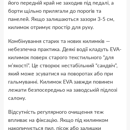
його передній край не заходив під педалі, а
борти щільно прилягали до порогів та
панелей. Якщо залишаються зазори 3-5 см,
килимок отримує простір для руху.
Комбінування старих та нових килимків —
небезпечна практика. Деякі водії кладуть EVA-
килимок поверх старого текстильного “для
м’якості”. Це створює нестабільний “сандвіч”,
який може зсуватися на поворотах або при
гальмуванні. Килимок EVA завжди повинен
лежати безпосередньо на заводській підлозі
салону.
Відсутність регулярного очищення теж
впливає на фіксацію. Якщо під килимком
накопичується пил, пісок або залишки