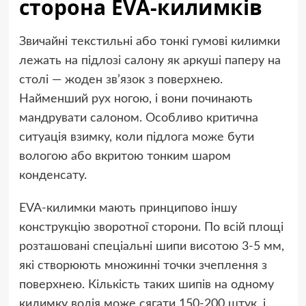
сторона EVA-килимків
Звичайні текстильні або тонкі гумові килимки
лежать на підлозі салону як аркуші паперу на
столі — жоден зв’язок з поверхнею.
Найменший рух ногою, і вони починають
мандрувати салоном. Особливо критична
ситуація взимку, коли підлога може бути
вологою або вкритою тонким шаром
конденсату.
EVA-килимки мають принципово іншу
конструкцію зворотної сторони. По всій площі
розташовані спеціальні шипи висотою 3-5 мм,
які створюють множинні точки зчеплення з
поверхнею. Кількість таких шипів на одному
килимку водія може сягати 150-200 штук, і