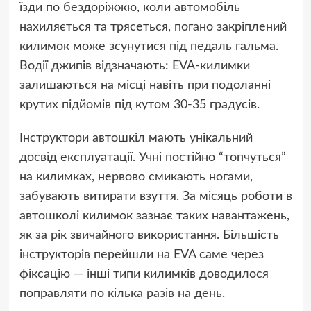
їзди по бездоріжжю, коли автомобіль
нахиляється та трясеться, погано закріплений
килимок може зсунутися під педаль гальма.
Водії джипів відзначають: EVA-килимки
залишаються на місці навіть при подоланні
крутих підйомів під кутом 30-35 градусів.
Інструктори автошкіл мають унікальний
досвід експлуатації. Учні постійно “топчуться”
на килимках, нервово смикають ногами,
забувають витирати взуття. За місяць роботи в
автошколі килимок зазнає таких навантажень,
як за рік звичайного використання. Більшість
інструкторів перейшли на EVA саме через
фіксацію — інші типи килимків доводилося
поправляти по кілька разів на день.