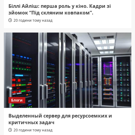
Біллі Айліш: перша роль у кіно. Кадри зі
зйомок “Під скляним ковпаком”.
20 години тому назад
Блоги
Выделенный сервер для ресурсоемких и
критичных задач
20 години тому назад