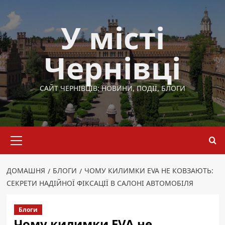
Перейти
до
У місті
вмісту
Чернівці
САЙТ ЧЕРНІВЦІВ: НОВИНИ, ПОДІЇ, БЛОГИ
Основне
меню
ДОМАШНЯ
БЛОГИ
ЧОМУ КИЛИМКИ EVA НЕ КОВЗАЮТЬ:
СЕКРЕТИ НАДІЙНОЇ ФІКСАЦІЇ В САЛОНІ АВТОМОБІЛЯ
Блоги
Чому килимки EVA не