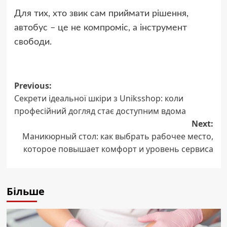
Для тих, хто звик сам приймати рішення,
автобус – це не компроміс, а інструмент
свободи.
Post
Previous:
Секрети ідеальної шкіри з Uniksshop: коли
navigation
професійний догляд стає доступним вдома
Next:
Маникюрный стол: как выбрать рабочее место,
которое повышает комфорт и уровень сервиса
Більше