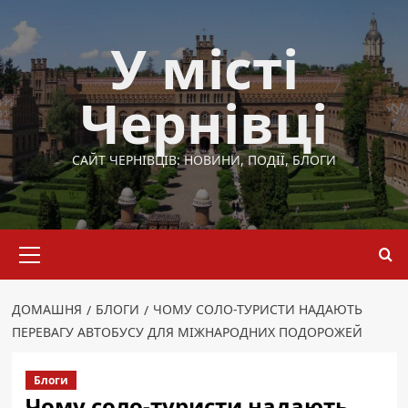
Перейти
до
У місті
вмісту
Чернівці
САЙТ ЧЕРНІВЦІВ: НОВИНИ, ПОДІЇ, БЛОГИ
Основне
меню
ДОМАШНЯ
БЛОГИ
ЧОМУ СОЛО-ТУРИСТИ НАДАЮТЬ
ПЕРЕВАГУ АВТОБУСУ ДЛЯ МІЖНАРОДНИХ ПОДОРОЖЕЙ
Блоги
Чому соло-туристи надають