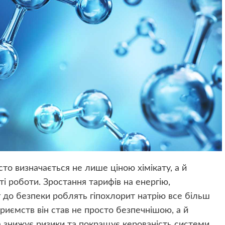
сто визначається не лише ціною хімікату, а й
ті роботи. Зростання тарифів на енергію,
 до безпеки роблять гіпохлорит натрію все більш
риємств він став не просто безпечнішою, а й
 знижує ризики та покращує керованість системи.