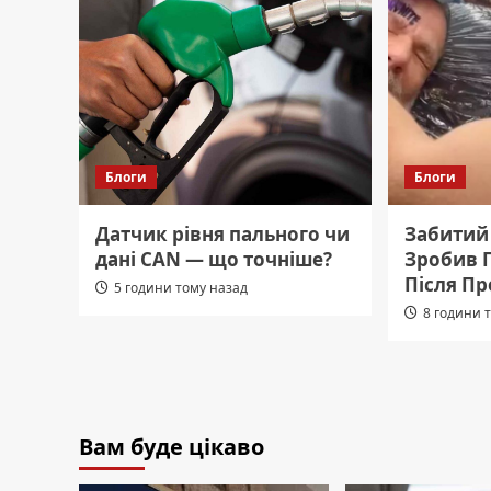
Блоги
Блоги
Датчик рівня пального чи
Забитий 
дані CAN — що точніше?
Зробив Г
Після П
5 години тому назад
8 години 
Вам буде цікаво