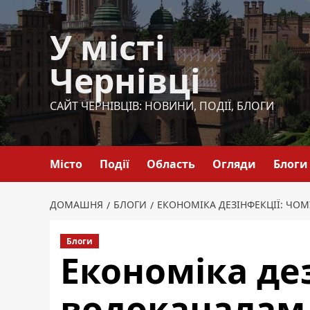
Перейти
до
У місті
вмісту
Чернівці
САЙТ ЧЕРНІВЦІВ: НОВИНИ, ПОДІЇ, БЛОГИ
Місто
Події
Область
Огляди
Блоги
ДОМАШНЯ
БЛОГИ
ЕКОНОМІКА ДЕЗІНФЕКЦІЇ: ЧО
Блоги
Економіка де
водоканалам