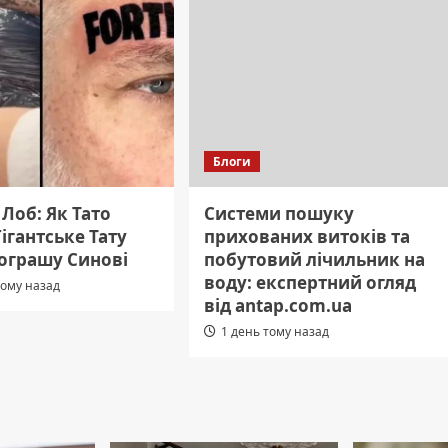
Блоги
Лоб: Як Тато
Системи пошуку
ігантське Тату
прихованих витоків та
рограшу Синові
побутовий лічильник на
воду: експертний огляд
тому назад
від antap.com.ua
1 день тому назад