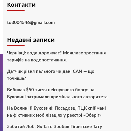
Контакти
to3004546@gmail.com
Недавні записи
Чернівці: вода дорожчає? Можливе зростання
тарифів на водопостачання.
Датчик рівня пального чи дані CAN — що
точніше?
Вибивав $50 тисяч неіснуючого боргу: на
Буковині затримали кримінального авторитета.
На Волині й Буковині: Посадовці ТЦК спіймані
на фіктивних мобілізаціях у реєстрі «Оберіг»
Забитий Лоб: Як Тато Зробив Гігантське Тату