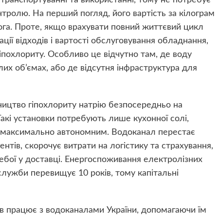
 транспортуванні та використанні, тому не потребує
тролю. На перший погляд, його вартість за кілограм
лога. Проте, якщо врахувати повний життєвий цикл
ції відходів і вартості обслуговування обладнання,
іпохлориту. Особливо це відчутно там, де воду
их об’ємах, або де відсутня інфраструктура для
ицтво гіпохлориту натрію безпосередньо на
Такі установки потребують лише кухонної солі,
с максимально автономним. Водоканал перестає
нтів, скорочує витрати на логістику та страхування,
ебої у доставці. Енергоспоживання електролізних
 служби перевищує 10 років, тому капітальні
в працює з водоканалами України, допомагаючи їм