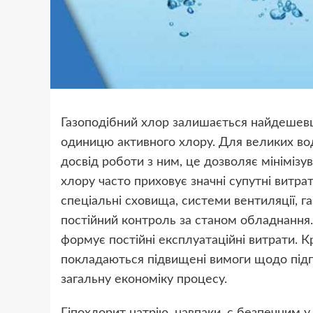
Газоподібний хлор залишається найдешевш
одиницю активного хлору. Для великих вод
досвід роботи з ним, це дозволяє мінімізу
хлору часто приховує значні супутні витра
спеціальні сховища, системи вентиляції, га
постійний контроль за станом обладнання. 
формує постійні експлуатаційні витрати. К
покладаються підвищені вимоги щодо підго
загальну економіку процесу.