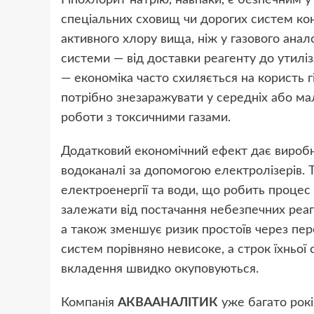
Гіпохлорит натрію, навпаки, є безпечним у
спеціальних сховищ чи дорогих систем кон
активного хлору вища, ніж у газового ана
системи — від доставки реагенту до утиліза
— економіка часто схиляється на користь г
потрібно знезаражувати у середніх або мал
роботи з токсичними газами.
Додатковий економічний ефект дає виробн
водоканалі за допомогою електролізерів. 
електроенергії та води, що робить проце
залежати від постачання небезпечних реаге
а також зменшує ризик простоїв через пер
систем порівняно невисоке, а строк їхньої
вкладення швидко окуповуються.
Компанія
АКВААНАЛІТИК
уже багато рокі