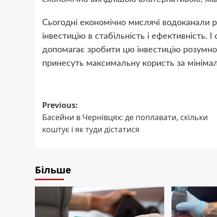
Сьогодні економічно мислячі водоканали р
інвестицію в стабільність і ефективність. І
допомагає зробити цю інвестицію розумною
принесуть максимальну користь за мінімал
Post
Previous:
Басейни в Чернівцях: де поплавати, скільки
navigation
коштує і як туди дістатися
Більше