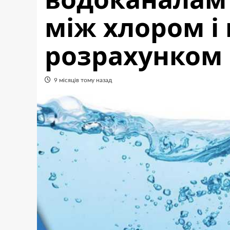
між хлором і
розрахунком
9 місяців тому назад