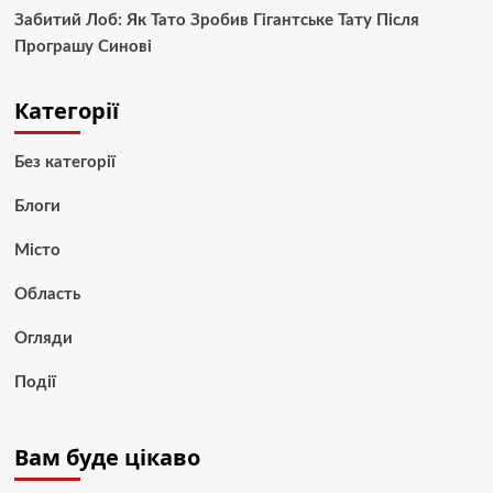
Забитий Лоб: Як Тато Зробив Гігантське Тату Після
Програшу Синові
Категорії
Без категорії
Блоги
Місто
Область
Огляди
Події
Вам буде цікаво