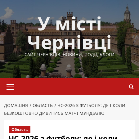
Перейти
до
У місті
вмісту
Чернівці
САЙТ ЧЕРНІВЦІВ: НОВИНИ, ПОДІЇ, БЛОГИ
Основне
меню
ДОМАШНЯ
ОБЛАСТЬ
ЧС-2026 З ФУТБОЛУ: ДЕ І КОЛИ
БЕЗКОШТОВНО ДИВИТИСЬ МАТЧІ МУНДІАЛЮ
Область
ЧС-2026 з футболу: де і коли