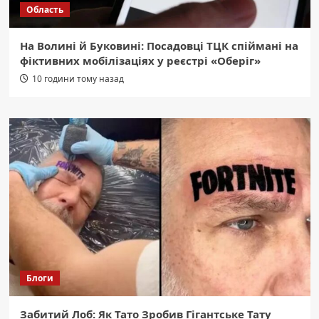
Область
На Волині й Буковині: Посадовці ТЦК спіймані на
фіктивних мобілізаціях у реєстрі «Оберіг»
10 години тому назад
Блоги
Забитий Лоб: Як Тато Зробив Гігантське Тату