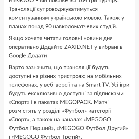
MEGOGO – він покаже всі 104 гри турніру.
Трансляції супроводжуватимуться
коментуванням українською мовою. Також у
планах понад 90 навколоматчевих студій.
Якщо хочете читати головні новини дня
оперативно
Додайте ZAXID.NET у вибрані в
Google
Додати
Варто зазначити, що трансляції будуть
доступні на різних пристроях: на мобільних
телефонах, у веб-версії та на Smart TV. Усі ігри
будуть ексклюзивно доступні за підписками
«Спорт» і в пакетах MEGOPACK. Матчі
розмістять у розділі «Футбол» категорії
«Спорт», а також на каналах «MEGOGO
Футбол Перший», «MEGOGO Футбол Другий»
і «MEGOGO Футбол Третій».