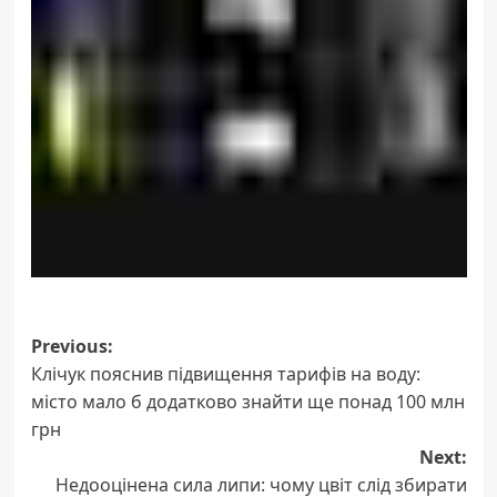
Post
Previous:
Клічук пояснив підвищення тарифів на воду:
navigation
місто мало б додатково знайти ще понад 100 млн
грн
Next:
Недооцінена сила липи: чому цвіт слід збирати