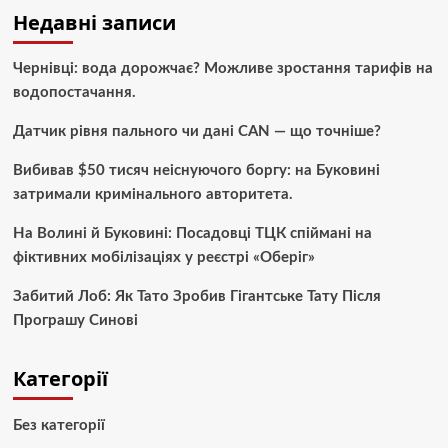
Недавні записи
Чернівці: вода дорожчає? Можливе зростання тарифів на
водопостачання.
Датчик рівня пального чи дані CAN — що точніше?
Вибивав $50 тисяч неіснуючого боргу: на Буковині
затримали кримінального авторитета.
На Волині й Буковині: Посадовці ТЦК спіймані на
фіктивних мобілізаціях у реєстрі «Оберіг»
Забитий Лоб: Як Тато Зробив Гігантське Тату Після
Програшу Синові
Категорії
Без категорії