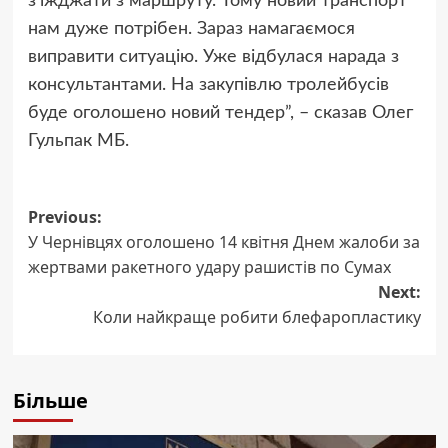
з’їжджати з маршруту. Тому новий транспорт
нам дуже потрібен. Зараз намагаємося
виправити ситуацію. Уже відбулася нарада з
консультантами. На закупівлю тролейбусів
буде оголошено новий тендер”, – сказав Олег
Гульпак МБ.
Post
Previous:
У Чернівцях оголошено 14 квітня Днем жалоби за
navigation
жертвами ракетного удару рашистів по Сумах
Next:
Коли найкраще робити блефаропластику
Більше