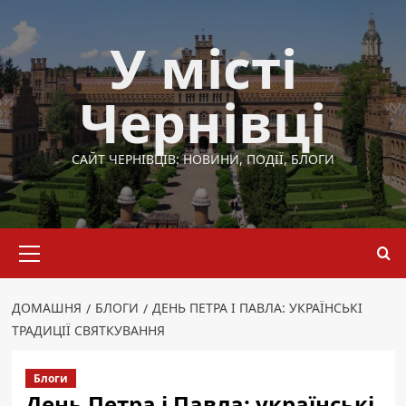
Перейти
до
У місті
вмісту
Чернівці
САЙТ ЧЕРНІВЦІВ: НОВИНИ, ПОДІЇ, БЛОГИ
Основне
меню
ДОМАШНЯ
БЛОГИ
ДЕНЬ ПЕТРА І ПАВЛА: УКРАЇНСЬКІ
ТРАДИЦІЇ СВЯТКУВАННЯ
Блоги
День Петра і Павла: українські