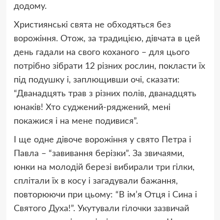
додому.
Християнські свята не обходяться без
ворожіння. Отож, за традицією, дівчата в цей
день гадали на свого коханого – для цього
потрібно зібрати 12 різних рослин, покласти їх
під подушку і, заплющивши очі, сказати:
“Дванадцять трав з різних полів, дванадцять
юнаків! Хто суджений-ряджений, мені
покажися і на мене подивися”.
І ще одне дівоче ворожіння у свято Петра і
Павла – “завивання берізки”. За звичаями,
юнки на молодій березі вибирали три гілки,
сплітали їх в косу і загадували бажання,
повторюючи при цьому: “В ім’я Отця і Сина і
Святого Духа!”. Укутували гілочки зазвичай