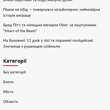
нічної боротьби та події минулої доби.
Пішов на обід — повернувся мільйонером: неймовірна
історія виграшу
Бред Пітт та німецька вівчарка Uber: за лаштунками
“Heart of the Beast”
На Буковині: 11 днів у лісі та поранені поліцейські.
Злочинця з рушницею спіймали.
Категорії
Без категорії
Блоги
Місто
Область