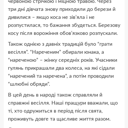
червоною стрічкою і міцною травою. Через
три дні дівчата знову приходили до берези й
дивилися – якщо коса не зів’яла і не
розпустилася, то бажання збудеться. Березову
косу після ворожіння обов’язково розпускали.
Також однією з давніх традицій було “грати
весілля”. “Нареченим” обирали юнака, а
“нареченою” – жінку середніх років. Учасники
гулянь прикрашали два колеса, на які сідали
“наречений та наречена”, а потім проводили
“шлюбні обряди”.
В цей день в народі також справляли й
справжні весілля. Наші пращури вважали, що
ті, хто одружиться в період після свята,
проживуть довге та щасливе життя разом.