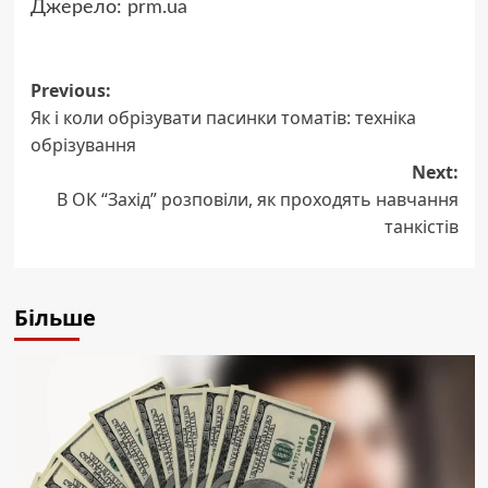
Джерело:
prm.ua
Post
Previous:
Як і коли обрізувати пасинки томатів: техніка
navigation
обрізування
Next:
В ОК “Захід” розповіли, як проходять навчання
танкістів
Більше