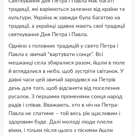
Святкування дня Петра і Павла має багаті
традиції, які варіюються залежно від країни та
культури. Україна ж завжди була багатою на
традиції, а українці здавна мають свої традиції
святкування Дня Петра і Павла.
Однією з головних традицій у свято Петра і
Павла є звичай “вартувати сонце”. Всі
мешканці села збиралися разом, йшли в поле
й вглядалися в небо, щоб зустріти світанок. У
давні часи цей звичай зародився на Петрів
день для того, щоб відганяти від поселення
русалок. З першими променями сонця народ
радів і співав. Вважають, хто в ніч на Петра-
Павла не спатиме – той весь рік щасливим і
здоровим буде. Далі молоді люди плели
вінки, і тільки після цього з піснями йшли