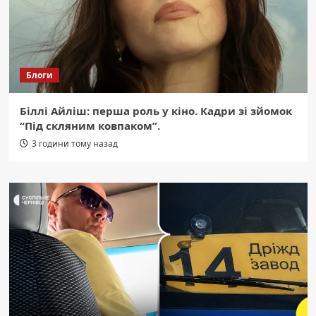
Блоги
Біллі Айліш: перша роль у кіно. Кадри зі зйомок
“Під скляним ковпаком”.
3 години тому назад