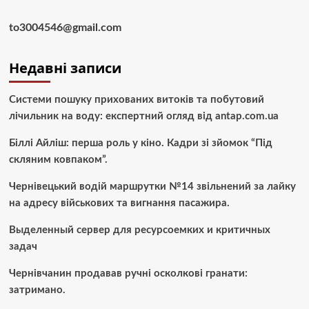
to3004546@gmail.com
Недавні записи
Системи пошуку прихованих витоків та побутовий
лічильник на воду: експертний огляд від antap.com.ua
Біллі Айліш: перша роль у кіно. Кадри зі зйомок “Під
скляним ковпаком”.
Чернівецький водій маршрутки №14 звільнений за лайку
на адресу військових та вигнання пасажира.
Выделенный сервер для ресурсоемких и критичных
задач
Чернівчанин продавав ручні осколкові гранати:
затримано.