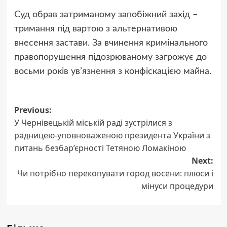
Суд обрав затриманому запобіжний захід –
тримання під вартою з альтернативою
внесення застави. За вчинення кримінального
правопорушення підозрюваному загрожує до
восьми років ув’язнення з конфіскацією майна.
Post
Previous:
У Чернівецькій міській раді зустрілися з
navigation
радницею-уповноваженою президента України з
питань безбар’єрності Тетяною Ломакіною
Next:
Чи потрібно перекопувати город восени: плюси і
мінуси процедури