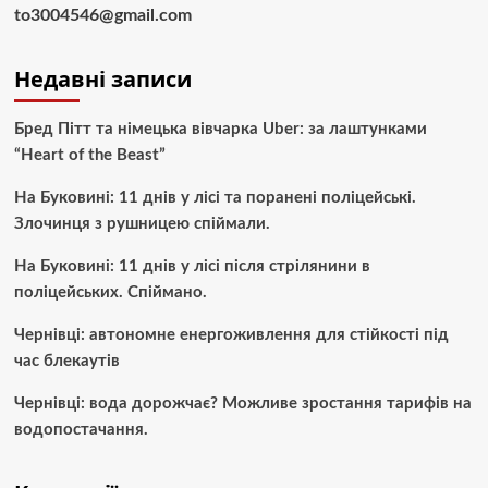
to3004546@gmail.com
Недавні записи
Бред Пітт та німецька вівчарка Uber: за лаштунками
“Heart of the Beast”
На Буковині: 11 днів у лісі та поранені поліцейські.
Злочинця з рушницею спіймали.
На Буковині: 11 днів у лісі після стрілянини в
поліцейських. Спіймано.
Чернівці: автономне енергоживлення для стійкості під
час блекаутів
Чернівці: вода дорожчає? Можливе зростання тарифів на
водопостачання.