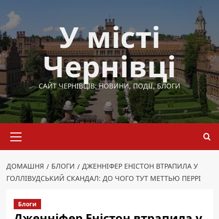
Перейти
до
У місті
вмісту
Чернівці
САЙТ ЧЕРНІВЦІВ: НОВИНИ, ПОДІЇ, БЛОГИ
Основне
меню
ДОМАШНЯ
БЛОГИ
ДЖЕННІФЕР ЕНІСТОН ВТРАПИЛА У
ГОЛЛІВУДСЬКИЙ СКАНДАЛ: ДО ЧОГО ТУТ МЕТТЬЮ ПЕРРІ
Блоги
Дженніфер Еністон втрапила у