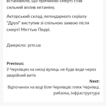
встановили, що причиною смерті став
сильний вплив кетаміну.
Акторський склад легендарного серіалу
“Друзі” виступив зі спільною заявою після
смерті Меттью Перрі.
Джерело:
prm.ua
Post
Previous:
У Чернівцях на низці вулиць не буде води через
navigation
аварійний витік
Next:
Відпочинок на воді біля Чернівців: пляж Чернівці,
рибалка, інфраструктура