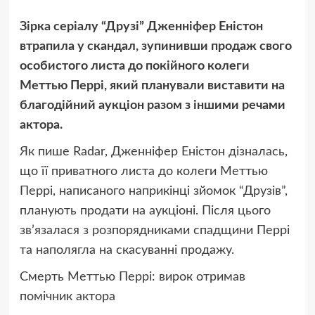
Зірка серіалу “Друзі” Дженніфер Еністон
втрапила у скандал, зупинивши продаж свого
особистого листа до покійного колеги
Меттью Перрі, який планували виставити на
благодійний аукціон разом з іншими речами
актора.
Як пише Radar, Дженніфер Еністон дізналась,
що її приватного листа до колеги Меттью
Перрі, написаного наприкінці зйомок “Друзів”,
планують продати на аукціоні. Після цього
зв’язалася з розпорядниками спадщини Перрі
та наполягла на скасуванні продажу.
Смерть Меттью Перрі: вирок отримав
помічник актора