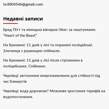
to3004546@gmail.com
Недавні записи
Бред Пітт та німецька вівчарка Uber: за лаштунками
“Heart of the Beast”
На Буковині: 11 днів у лісі та поранені поліцейські.
Злочинця з рушницею спіймали.
На Буковині: 11 днів у лісі після стрілянини в
поліцейських. Спіймано.
Чернівці: автономне енергоживлення для стійкості під
час блекаутів
Чернівці: вода дорожчає? Можливе зростання тарифів на
водопостачання.