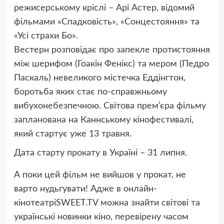
режисерському кріслі – Арі Астер, відомий
фільмами «Спадковість», «Сонцестояння» та
«Усі страхи Бо».
Вестерн розповідає про запекле протистояння
між шерифом (Гоакін Фенікс) та мером (Педро
Паскаль) невеликого містечка Еддінгтон,
боротьба яких стає по-справжньому
вибухонебезпечною. Світова прем’єра фільму
запланована на Каннському кінофестивалі,
який стартує уже 13 травня.
Дата старту прокату в Україні – 31 липня.
А поки цей фільм не вийшов у прокат, не
варто нудьгувати! Адже в онлайн-
кінотеатріSWEET.TV можна знайти світові та
українські новинки кіно, перевірену часом