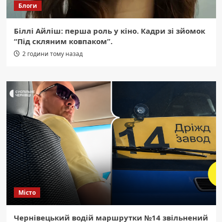
Блоги
Біллі Айліш: перша роль у кіно. Кадри зі зйомок
“Під скляним ковпаком”.
2 години тому назад
Місто
Чернівецький водій маршрутки №14 звільнений