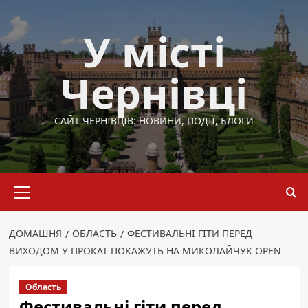
Перейти
до
У місті
вмісту
Чернівці
САЙТ ЧЕРНІВЦІВ: НОВИНИ, ПОДІЇ, БЛОГИ
Основне
меню
ДОМАШНЯ
ОБЛАСТЬ
ФЕСТИВАЛЬНІ ГІТИ ПЕРЕД
ВИХОДОМ У ПРОКАТ ПОКАЖУТЬ НА МИКОЛАЙЧУК OPEN
Область
Фестивальні гіти перед