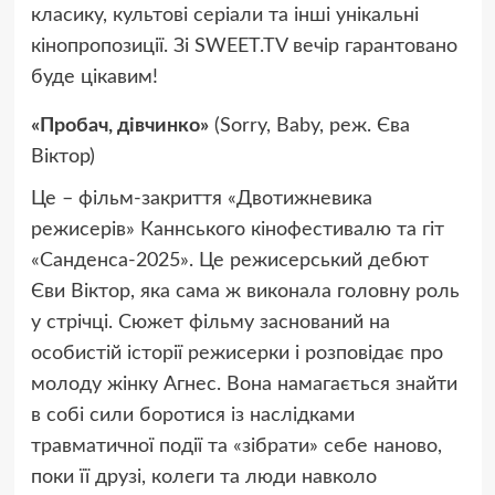
класику, культові серіали та інші унікальні
кінопропозиції. Зі SWEET.TV вечір гарантовано
буде цікавим!
«Пробач, дівчинко»
(Sorry, Baby, реж. Єва
Віктор)
Це – фільм-закриття «Двотижневика
режисерів» Каннського кінофестивалю та гіт
«Санденса-2025». Це режисерський дебют
Єви Віктор, яка сама ж виконала головну роль
у стрічці. Сюжет фільму заснований на
особистій історії режисерки і розповідає про
молоду жінку Агнес. Вона намагається знайти
в собі сили боротися із наслідками
травматичної події та «зібрати» себе наново,
поки її друзі, колеги та люди навколо