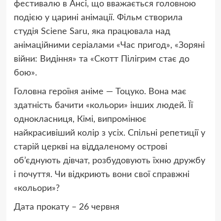
фестивалю в Ансі, що вважається головною
подією у царині анімації. Фільм створила
студія Sciene Saru, яка працювала над
анімаційними серіалами «Час пригод», «Зоряні
війни: Видіння» та «Скотт Пілігрим стає до
бою».
Головна героїня аніме — Тоцуко. Вона має
здатність бачити «кольори» інших людей. Її
однокласниця, Кімі, випромінює
найкрасивіший колір з усіх. Спільні репетиції у
старій церкві на віддаленому острові
об’єднують дівчат, розбудовують їхню дружбу
і почуття. Чи відкриють вони свої справжні
«кольори»?
Дата прокату – 26 червня