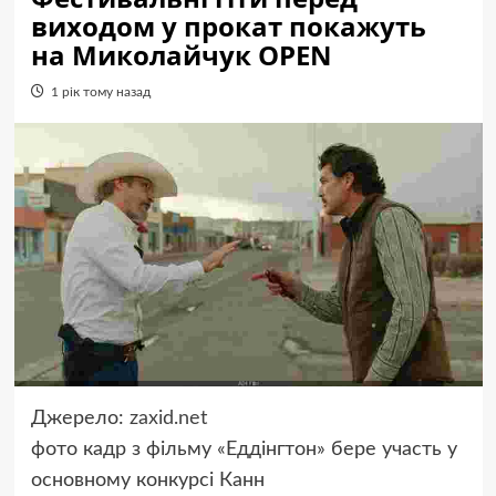
виходом у прокат покажуть
на Миколайчук OPEN
1 рік тому назад
Джерело:
zaxid.net
фото
кадр з фільму
«Еддінгтон» бере участь у
основному конкурсі Канн