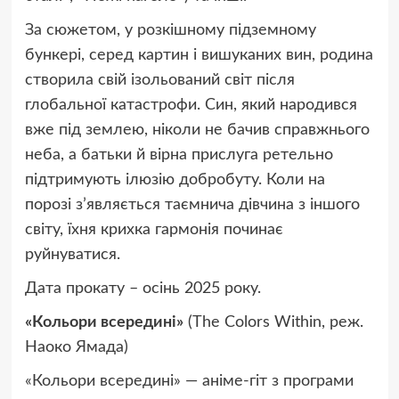
За сюжетом, у розкішному підземному
бункері, серед картин і вишуканих вин, родина
створила свій ізольований світ після
глобальної катастрофи. Син, який народився
вже під землею, ніколи не бачив справжнього
неба, а батьки й вірна прислуга ретельно
підтримують ілюзію добробуту. Коли на
порозі з’являється таємнича дівчина з іншого
світу, їхня крихка гармонія починає
руйнуватися.
Дата прокату – осінь 2025 року.
«Кольори всередині»
(The Colors Within, реж.
Наоко Ямада)
«Кольори всередині» — аніме-гіт з програми