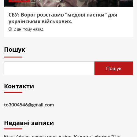
СБУ: Ворог розставив “медові пастки” для
українських військових.
2 дні тому назад
Пошук
Пошук
Контакти
to3004546@gmail.com
Недавні записи
Біллі Айліш: перша роль у кіно. Кадри зі зйомок “Під