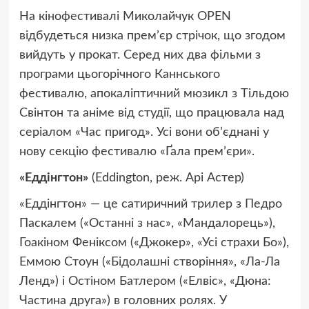
На кінофестивалі Миколайчук OPEN
відбудеться низка премʼєр стрічок, що згодом
вийдуть у прокат. Серед них два фільми з
програми цьогорічного Каннського
фестивалю, апокаліптичний мюзикл з Тільдою
Свінтон та аніме від студії, що працювала над
серіалом «Час пригод». Усі вони обʼєднані у
нову секцію фестивалю «Ґала премʼєри».
«Еддінгтон»
(Eddington, реж. Арі Астер)
«Еддінгтон» — це сатиричний трилер з Педро
Паскалем («Останні з нас», «Мандалорець»),
Гоакіном Феніксом («Джокер», «Усі страхи Бо»),
Еммою Стоун («Бідолашні створіння», «Ла-Ла
Ленд») і Остіном Батлером («Елвіс», «Дюна:
Частина друга») в головних ролях. У