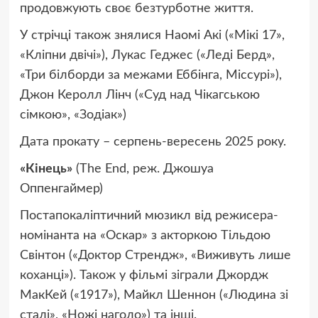
продовжують своє безтурботне життя.
У стрічці також знялися Наомі Акі («Мікі 17»,
«Кліпни двічі»), Лукас Геджес («Леді Берд»,
«Три білборди за межами Еббінга, Міссурі»),
Джон Керолл Лінч («Суд над Чікагською
сімкою», «Зодіак»)
Дата прокату – серпень-вересень 2025 року.
«Кінець»
(The End, реж. Джошуа
Оппенгаймер)
Постапокаліптичний мюзикл від режисера-
номінанта на «Оскар» з акторкою Тільдою
Свінтон («Доктор Стрендж», «Виживуть лише
коханці»). Також у фільмі зіграли Джордж
МакКей («1917»), Майкл Шеннон («Людина зі
сталі», «Ножі наголо») та інші.