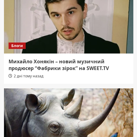
Блоги
Михайло Хонякін – новий музичний
продюсер “Фабрики зірок” на SWEET.TV
2 дні тому назад