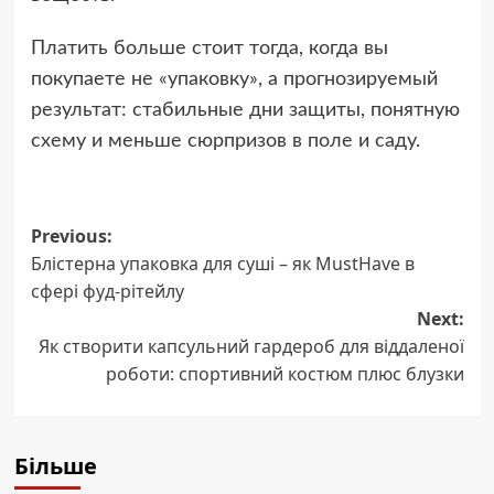
Платить больше стоит тогда, когда вы
покупаете не «упаковку», а прогнозируемый
результат: стабильные дни защиты, понятную
схему и меньше сюрпризов в поле и саду.
Post
Previous:
Блістерна упаковка для суші – як MustHave в
navigation
сфері фуд-рітейлу
Next:
Як створити капсульний гардероб для віддаленої
роботи: спортивний костюм плюс блузки
Більше