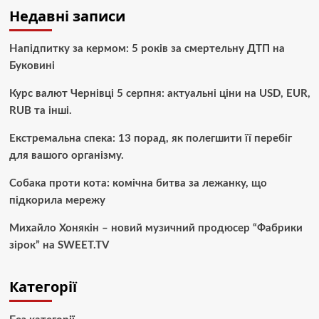
Недавні записи
Напідпитку за кермом: 5 років за смертельну ДТП на
Буковині
Курс валют Чернівці 5 серпня: актуальні ціни на USD, EUR,
RUB та інші.
Екстремальна спека: 13 порад, як полегшити її перебіг
для вашого організму.
Собака проти кота: комічна битва за лежанку, що
підкорила мережу
Михайло Хонякін – новий музичний продюсер “Фабрики
зірок” на SWEET.TV
Категорії