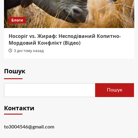
Блоги
Носоріг vs. Жираф: Несподіваний Копитно-
Мордовий Конфлікт (Відео)
3 дні тому назад
Пошук
Пошук
Контакти
to3004546@gmail.com