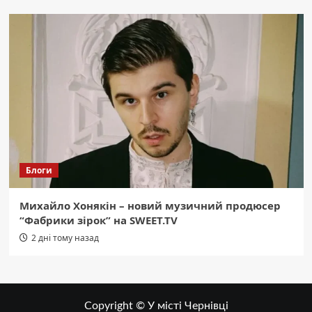
Блоги
Михайло Хонякін – новий музичний продюсер
“Фабрики зірок” на SWEET.TV
2 дні тому назад
Copyright © У місті Чернівці