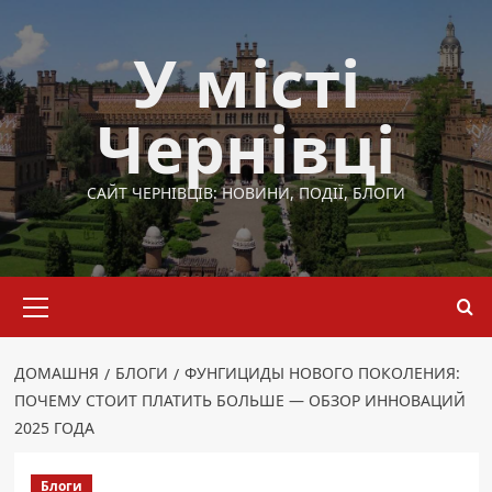
Перейти
до
У місті
вмісту
Чернівці
САЙТ ЧЕРНІВЦІВ: НОВИНИ, ПОДІЇ, БЛОГИ
Основне
меню
ДОМАШНЯ
БЛОГИ
ФУНГИЦИДЫ НОВОГО ПОКОЛЕНИЯ:
ПОЧЕМУ СТОИТ ПЛАТИТЬ БОЛЬШЕ — ОБЗОР ИННОВАЦИЙ
2025 ГОДА
Блоги