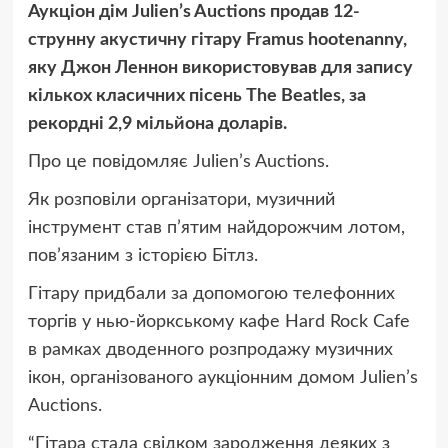
Аукціон дім Julien’s Auctions продав 12-
струнну акустичну гітару Framus hootenanny,
яку Джон Леннон використовував для запису
кількох класичних пісень The Beatles, за
рекордні 2,9 мільйона доларів.
Про це повідомляє Julien’s Auctions.
Як розповіли організатори, музичний
інструмент став п’ятим найдорожчим лотом,
пов’язаним з історією Бітлз.
Гітару придбали за допомогою телефонних
торгів у нью-йоркському кафе Hard Rock Cafe
в рамках дводенного розпродажу музичних
ікон, організованого аукціонним домом Julien’s
Auctions.
“Гітара стала свідком зародження деяких з