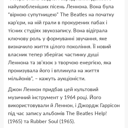
найулюбленіших пісень Леннона. Вона була
“вірною супутницею” The Beatles на початку
кар’єри, на ній грали в прокурених пабах і
тісних студіях звукозапису. Вона відіграла
ключову роль у формуванні звучання, яке
визначило життя цілого покоління. Її новий
власник тепер зберігає частинку душі
Леннона та зв’язок з творчою енергією, яка
пронизувала його і вплинула на життя
мільйонів”, – кажуть аукціоністи.
Джон Леннон придбав цей культовий
музичний інструмент у 1964 році. Його
використовували й Леннон, і Джордж Гаррісон
під час запису альбомів The Beatles Help!
(1965) та Rubber Soul (1965).