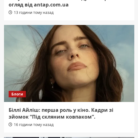
огляд від antap.com.ua
13 години тому назад
Блоги
Біллі Айліш: перша роль у кіно. Кадри зі
зйомок “Під скляним ковпаком”.
16 години тому назад