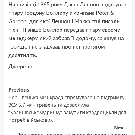
Наприкінці 1965 року Джон Леннон подарував
гітару Гордону Воллеру з компанії Peter &
Gordon, для якої Леннон і Маккартні писали
пісні. Пізніше Воллер передав гітару своєму
менеджеру, який забрав її додому, закинув на
горище і не згадував про неї протягом
десятиліть.
Джерело
Post
Previous:
Чернівецька міськрада спрямувала на підтримку
navigation
ЗСУ 5,7 млн гривень та дозволила
“Калинівському ринку” закупити квадроцикли для
потреб військових
Next: