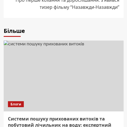
Про перше кохання та дорослішання: з’явився
тизер фільму “Назавжди-Назавжди”
Більше
Блоги
Системи пошуку прихованих витоків та
побутовий лічильник на воду: експертний