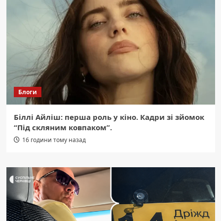
Блоги
Біллі Айліш: перша роль у кіно. Кадри зі зйомок
“Під скляним ковпаком”.
16 години тому назад