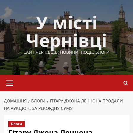
Перейти
до
У місті
вмісту
Чернівці
САЙТ ЧЕРНІВЦІВ: НОВИНИ, ПОДІЇ, БЛОГИ
Основне
меню
ДОМАШНЯ
БЛОГИ
ГІТАРУ ДЖОНА ЛЕННОНА ПРОДАЛИ
НА АУКЦІОНІ ЗА РЕКОРДНУ СУМУ
Блоги
Гітару Джона Леннона