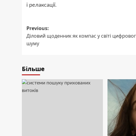
і релаксації.
Post
Previous:
Діловий щоденник як компас у світі цифрово
navigation
шуму
Більше