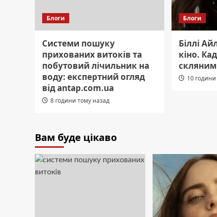
Блоги
Блоги
Системи пошуку
Біллі Ай
прихованих витоків та
кіно. Ка
побутовий лічильник на
скляним
воду: експертний огляд
10 години
від antap.com.ua
8 години тому назад
Вам буде цікаво