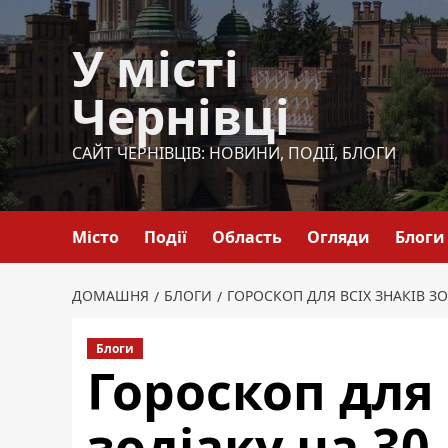
Перейти
до
У місті
вмісту
Чернівці
САЙТ ЧЕРНІВЦІВ: НОВИНИ, ПОДІЇ, БЛОГИ
Місто
Події
Область
Огляди
Блоги
ДОМАШНЯ
БЛОГИ
ГОРОСКОП ДЛЯ ВСІХ ЗНАКІВ ЗО
Блоги
Гороскоп для 
зодіаку на 30