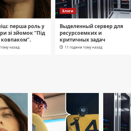
Блоги
ліш: перша роль у
Выделенный сервер для
дри зі зйомок “Під
ресурсоемких и
 ковпаком”.
критичных задач
 тому назад
11 години тому назад