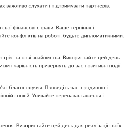
ках важливо слухати і підтримувати партнерів.
свої фінансові справи. Ваше терпіння і
айте конфліктів на роботі, будьте дипломатичними.
устрічі та нові знайомства. Використайте цей день
ізм і чарівність привернуть до вас позитивні події.
’я і благополуччя. Проведіть час з родиною і
шній спокій. Уникайте перенавантаження і
нення. Використайте цей день для реалізації своїх