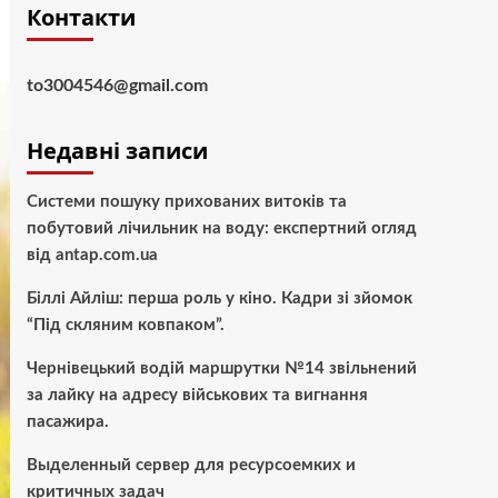
Контакти
to3004546@gmail.com
Недавні записи
Системи пошуку прихованих витоків та
побутовий лічильник на воду: експертний огляд
від antap.com.ua
Біллі Айліш: перша роль у кіно. Кадри зі зйомок
“Під скляним ковпаком”.
Чернівецький водій маршрутки №14 звільнений
за лайку на адресу військових та вигнання
пасажира.
Выделенный сервер для ресурсоемких и
критичных задач