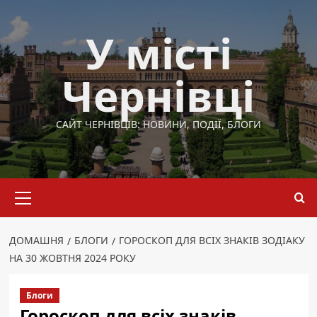
Перейти
до
У місті
вмісту
Чернівці
САЙТ ЧЕРНІВЦІВ: НОВИНИ, ПОДІЇ, БЛОГИ
Основне
меню
ДОМАШНЯ
БЛОГИ
ГОРОСКОП ДЛЯ ВСІХ ЗНАКІВ ЗОДІАКУ
НА 30 ЖОВТНЯ 2024 РОКУ
Блоги
Гороскоп для всіх знаків