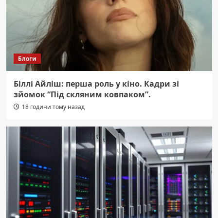
Блоги
Біллі Айліш: перша роль у кіно. Кадри зі
зйомок “Під скляним ковпаком”.
18 години тому назад