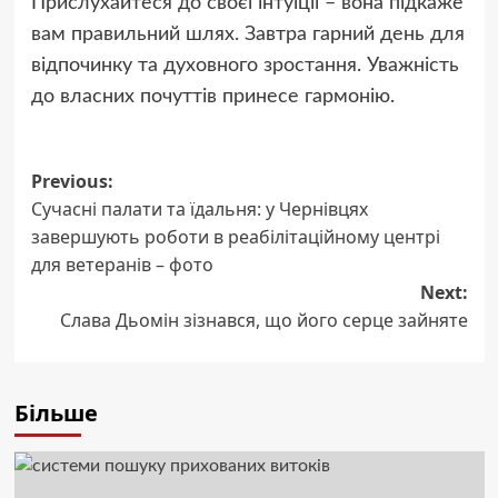
Прислухайтеся до своєї інтуїції – вона підкаже
вам правильний шлях. Завтра гарний день для
відпочинку та духовного зростання. Уважність
до власних почуттів принесе гармонію.
Post
Previous:
Сучасні палати та їдальня: у Чернівцях
navigation
завершують роботи в реабілітаційному центрі
для ветеранів – фото
Next:
Слава Дьомін зізнався, що його серце зайняте
Більше