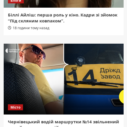
Блоги
Біллі Айліш: перша роль у кіно. Кадри зі зйомок
“Під скляним ковпаком”.
18 години тому назад
Місто
Чернівецький водій маршрутки №14 звільнений