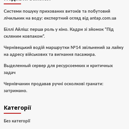
Системи пошуку прихованих витоків та побутовий
лічильник на воду: експертний огляд від antap.com.ua
Біллі Айліш: перша роль у кіно. Кадри зі зйомок “Під
скляним ковпаком”.
Чернівецький водій маршрутки №14 звільнений за лайку
на адресу військових та вигнання пасажира.
Выделенный сервер для ресурсоемких и критичных
задач
Чернівчанин продавав ручні осколкові гранати:
затримано.
Категорії
Без категорії