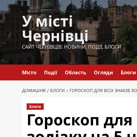
Перейти
до
У місті
вмісту
Чернівці
САЙТ ЧЕРНІВЦІВ: НОВИНИ, ПОДІЇ, БЛОГИ
Місто
Події
Область
Огляди
Блоги
ДОМАШНЯ
БЛОГИ
ГОРОСКОП ДЛЯ ВСІХ ЗНАКІВ ЗО
Блоги
Гороскоп для 
зодіаку на 5 