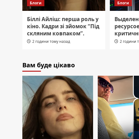
Блоги
Блоги
Біллі Айліш: перша роль у
Выделен
кіно. Кадри зі зйомок “Під
ресурсо
скляним ковпаком”.
критичн
2 години тому назад
2 години 
Вам буде цікаво