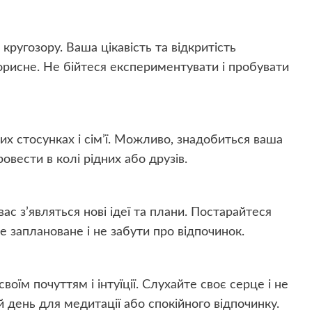
ругозору. Ваша цікавість та відкритість
рисне. Не бійтеся експериментувати і пробувати
их стосунках і сім’ї. Можливо, знадобиться ваша
овести в колі рідних або друзів.
ас з’являться нові ідеї та плани. Постарайтеся
се заплановане і не забути про відпочинок.
воїм почуттям і інтуїції. Слухайте своє серце і не
 день для медитації або спокійного відпочинку.