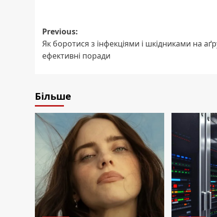
Post
Previous:
Як боротися з інфекціями і шкідниками на аґру
navigation
ефективні поради
Більше