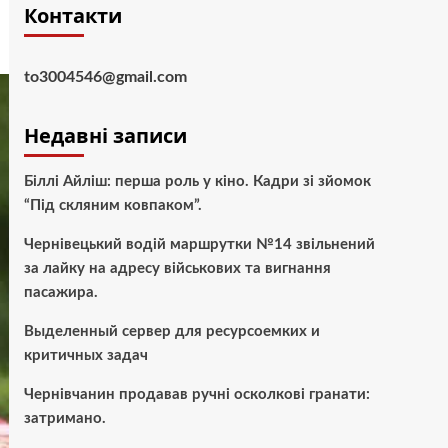
Контакти
to3004546@gmail.com
Недавні записи
Біллі Айліш: перша роль у кіно. Кадри зі зйомок
“Під скляним ковпаком”.
Чернівецький водій маршрутки №14 звільнений
за лайку на адресу військових та вигнання
пасажира.
Выделенный сервер для ресурсоемких и
критичных задач
Чернівчанин продавав ручні осколкові гранати:
затримано.