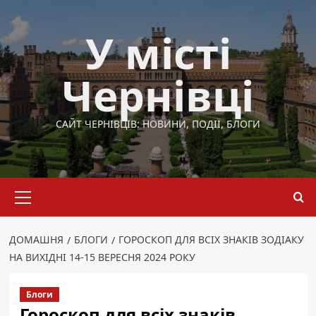
Перейти
до
У місті
вмісту
Чернівці
САЙТ ЧЕРНІВЦІВ: НОВИНИ, ПОДІЇ, БЛОГИ
Основне
меню
ДОМАШНЯ
БЛОГИ
ГОРОСКОП ДЛЯ ВСІХ ЗНАКІВ ЗОДІАКУ
НА ВИХІДНІ 14-15 ВЕРЕСНЯ 2024 РОКУ
Блоги
Гороскоп для всіх знаків