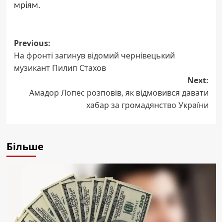
мріям.
Post
Previous:
На фронті загинув відомий чернівецький
navigation
музикант Пилип Стахов
Next:
Амадор Лопес розповів, як відмовився давати
хабар за громадянство України
Більше