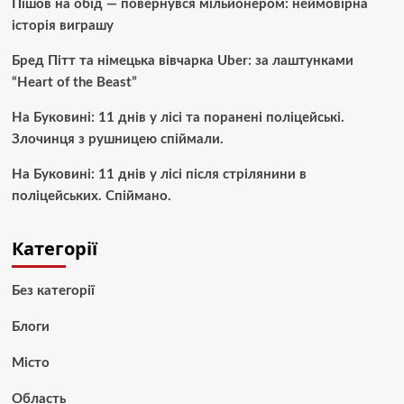
Пішов на обід — повернувся мільйонером: неймовірна
історія виграшу
Бред Пітт та німецька вівчарка Uber: за лаштунками
“Heart of the Beast”
На Буковині: 11 днів у лісі та поранені поліцейські.
Злочинця з рушницею спіймали.
На Буковині: 11 днів у лісі після стрілянини в
поліцейських. Спіймано.
Категорії
Без категорії
Блоги
Місто
Область