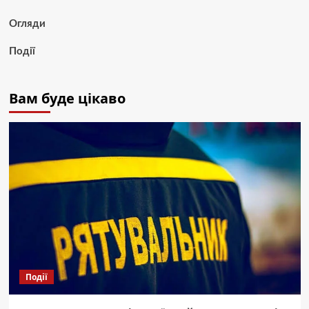
Огляди
Події
Вам буде цікаво
Події