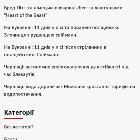
Бред Пітт та німецька вівчарка Uber: за лаштунками
“Heart of the Beast”
На Буковині: 11 днів у лісі та поранені поліцейські.
Злочинця з рушницею спіймали.
На Буковині: 11 днів у лісі після стрілянини в
поліцейських. Спіймано.
Чернівці: автономне енергоживлення для стійкості під
час блекаутів
Чернівці: вода дорожчає? Можливе зростання тарифів на
водопостачання.
Категорії
Без категорії
Блоги