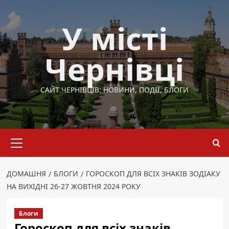
Перейти
до
У місті
вмісту
Чернівці
САЙТ ЧЕРНІВЦІВ: НОВИНИ, ПОДІЇ, БЛОГИ
Основне
меню
ДОМАШНЯ
БЛОГИ
ГОРОСКОП ДЛЯ ВСІХ ЗНАКІВ ЗОДІАКУ
НА ВИХІДНІ 26-27 ЖОВТНЯ 2024 РОКУ
Блоги
Гороскоп для всіх знаків