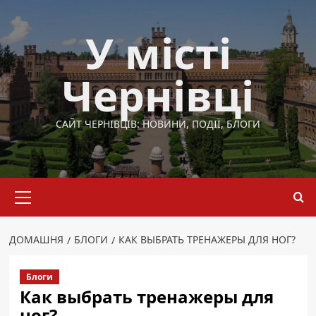
Перейти
до
У місті
вмісту
Чернівці
САЙТ ЧЕРНІВЦІВ: НОВИНИ, ПОДІЇ, БЛОГИ
Основне
меню
ДОМАШНЯ
БЛОГИ
КАК ВЫБРАТЬ ТРЕНАЖЕРЫ ДЛЯ НОГ?
Блоги
Как выбрать тренажеры для
ног?