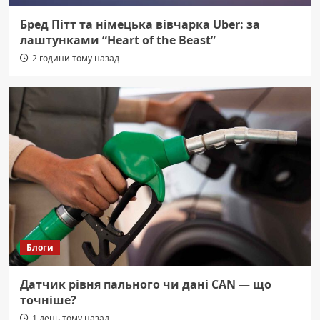
Бред Пітт та німецька вівчарка Uber: за
лаштунками “Heart of the Beast”
2 години тому назад
Блоги
Датчик рівня пального чи дані CAN — що
точніше?
1 день тому назад