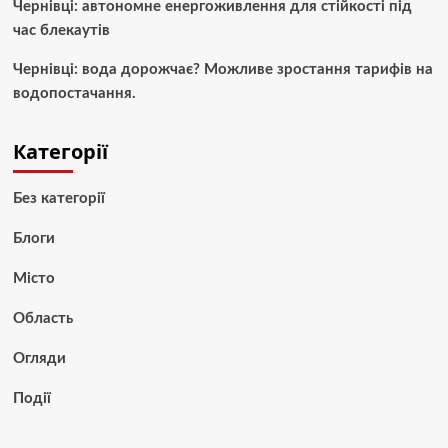
Чернівці: автономне енергоживлення для стійкості під
час блекаутів
Чернівці: вода дорожчає? Можливе зростання тарифів на
водопостачання.
Категорії
Без категорії
Блоги
Місто
Область
Огляди
Події