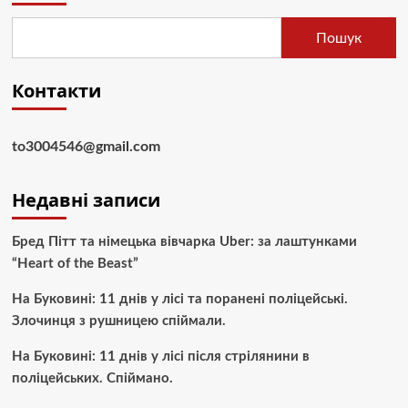
Пошук
Контакти
to3004546@gmail.com
Недавні записи
Бред Пітт та німецька вівчарка Uber: за лаштунками
“Heart of the Beast”
На Буковині: 11 днів у лісі та поранені поліцейські.
Злочинця з рушницею спіймали.
На Буковині: 11 днів у лісі після стрілянини в
поліцейських. Спіймано.