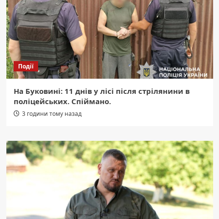
Події
На Буковині: 11 днів у лісі після стрілянини в
поліцейських. Спіймано.
3 години тому назад