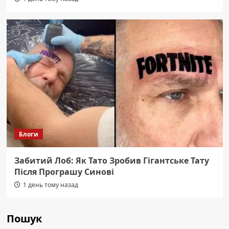
Блоги
Забитий Лоб: Як Тато Зробив Гігантське Тату
Після Програшу Синові
1 день тому назад
Пошук