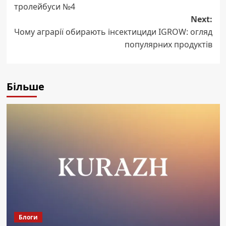
тролейбуси №4
Next:
Чому аграрії обирають інсектициди IGROW: огляд
популярних продуктів
Більше
Блоги