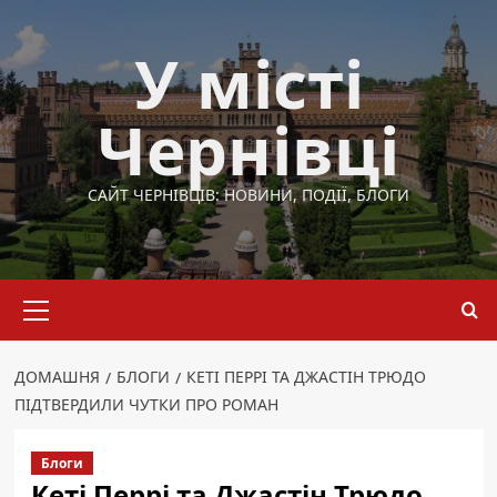
Перейти
до
У місті
вмісту
Чернівці
САЙТ ЧЕРНІВЦІВ: НОВИНИ, ПОДІЇ, БЛОГИ
Основне
меню
ДОМАШНЯ
БЛОГИ
КЕТІ ПЕРРІ ТА ДЖАСТІН ТРЮДО
ПІДТВЕРДИЛИ ЧУТКИ ПРО РОМАН
Блоги
Кеті Перрі та Джастін Трюдо