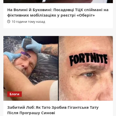
На Волині й Буковині: Посадовці ТЦК спіймані на
фіктивних мобілізаціях у реєстрі «Оберіг»
10 години тому назад
Блоги
Забитий Лоб: Як Тато Зробив Гігантське Тату
Після Програшу Синові