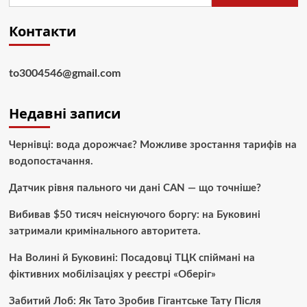
Контакти
to3004546@gmail.com
Недавні записи
Чернівці: вода дорожчає? Можливе зростання тарифів на
водопостачання.
Датчик рівня пального чи дані CAN — що точніше?
Вибивав $50 тисяч неіснуючого боргу: на Буковині
затримали кримінального авторитета.
На Волині й Буковині: Посадовці ТЦК спіймані на
фіктивних мобілізаціях у реєстрі «Оберіг»
Забитий Лоб: Як Тато Зробив Гігантське Тату Після