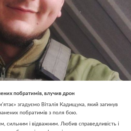
ених побратимів, влучив дрон
’ятає» згадуємо Віталія Кадищука, який загинув
ранених побратимів з поля бою.
им, сильним і відважним. Любив справедливість і