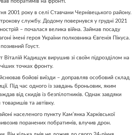
вав побратимів на фронті.
ня 2001 року в селі Ставчани Чернівецького району.
строкову службу. Додому повернувся у грудні 2021
днострій – почалася велика війна. Займав посаду
гоні імені героя України полковника Євгенія Пікуса.
позивний Гоуст.
 Віталій Кадищук вирушив зі своїм підрозділом на
ячіших точках фронту.
ійснював бойові виїзди – доправляв особовий склад
ції. Під час одного із завдань броньовик, яким
раждав від скидів із безпілотників. Однак завдяки
товаришів та автівку.
айоні населеного пункту Кам’янка Харківської
вивозив поранених побратимів, влучив дрон.
и. Він кілька днів не дожив до свого 24-річчя…