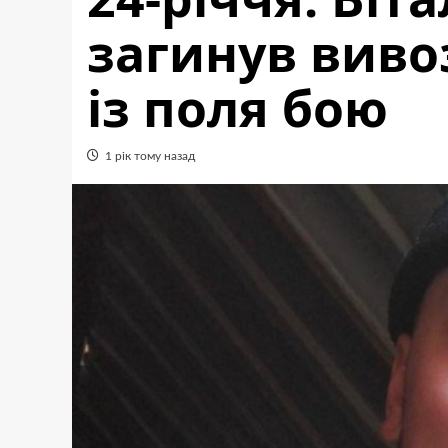
загинув виво
із поля бою
1 рік тому назад