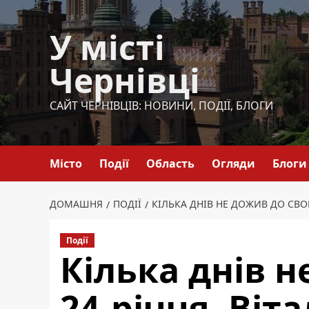
Перейти
до
У місті
вмісту
Чернівці
САЙТ ЧЕРНІВЦІВ: НОВИНИ, ПОДІЇ, БЛОГИ
Місто
Події
Область
Огляди
Блоги
ДОМАШНЯ
ПОДІЇ
КІЛЬКА ДНІВ НЕ ДОЖИВ ДО СВО
Події
Кілька днів н
24-річчя. Віт