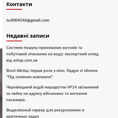
Контакти
to3004546@gmail.com
Недавні записи
Системи пошуку прихованих витоків та
побутовий лічильник на воду: експертний огляд
від antap.com.ua
Біллі Айліш: перша роль у кіно. Кадри зі зйомок
“Під скляним ковпаком”.
Чернівецький водій маршрутки №14 звільнений
за лайку на адресу військових та вигнання
пасажира.
Выделенный сервер для ресурсоемких и
критичных задач