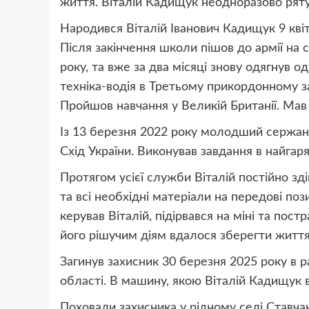
життя. Віталій Кадищук неодноразово ряту
Народився Віталій Іванович Кадищук 9 квіт
Після закінчення школи пішов до армії на 
року, та вже за два місяці знову одягнув о
техніка-водія в Третьому прикордонному за
Пройшов навчання у Великій Британії. Мав 
Із 13 березня 2022 року молодший сержант
Схід України. Виконував завдання в найгар
Протягом усієї служби Віталій постійно зд
та всі необхідні матеріали на передові пози
керував Віталій, підірвався на міні та пост
його рішучим діям вдалося зберегти життя 
Загинув захисник 30 березня 2025 року в р
області. В машину, якою Віталій Кадищук 
Поховали захисника у рідному селі Ставчан