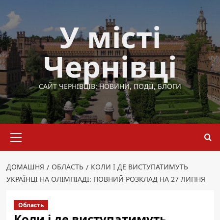
Перейти
до
У місті
вмісту
Чернівці
САЙТ ЧЕРНІВЦІВ: НОВИНИ, ПОДІЇ, БЛОГИ
Основне
меню
ДОМАШНЯ
ОБЛАСТЬ
КОЛИ І ДЕ ВИСТУПАТИМУТЬ
УКРАЇНЦІ НА ОЛІМПІАДІ: ПОВНИЙ РОЗКЛАД НА 27 ЛИПНЯ
Область
Коли і де виступатимуть