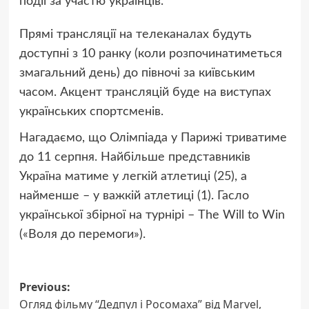
події за участю українців.
Прямі трансляції на телеканалах будуть
доступні з 10 ранку (коли розпочинатиметься
змагальний день) до півночі за київським
часом. Акцент трансляцій буде на виступах
українських спортсменів.
Нагадаємо, що Олімпіада у Парижі триватиме
до 11 серпня. Найбільше представників
Україна матиме у легкій атлетиці (25), а
найменше – у важкій атлетиці (1). Гасло
української збірної на турнірі – The Will to Win
(«Воля до перемоги»).
Post
Previous:
Огляд фільму “Дедпул і Росомаха” від Marvel,