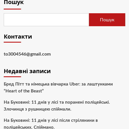
Пошук
Пошук
Контакти
to3004546@gmail.com
Недавні записи
Бред Пітт та німецька вівчарка Uber: за лаштунками
“Heart of the Beast”
На Буковині: 11 днів у лісі та поранені поліцейські.
Злочинця з рушницею спіймали.
На Буковині: 11 днів у лісі після стрілянини в
поліцейських. Спіймано.