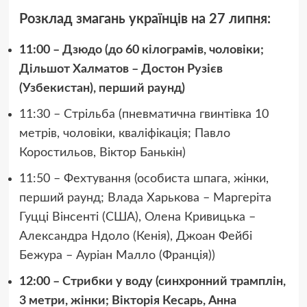
Розклад змагань українців на 27 липня:
11:00 – Дзюдо (до 60 кілограмів, чоловіки;
Дільшот Халматов – Достон Рузієв
(Узбекистан), перший раунд)
11:30 – Стрільба (пневматична гвинтівка 10
метрів, чоловіки, кваліфікація; Павло
Коростильов, Віктор Банькін)
11:50 – Фехтування (особиста шпага, жінки,
перший раунд; Влада Харькова – Маргеріта
Гуцці Вінсенті (США), Олена Кривицька –
Александра Ндоло (Кенія), Джоан Фейбі
Бежура – Ауріан Малло (Франція))
12:00 – Стрибки у воду (синхронний трамплін,
3 метри, жінки; Вікторія Кесарь, Анна