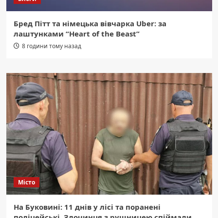
Бред Пітт та німецька вівчарка Uber: за
лаштунками “Heart of the Beast”
8 години тому назад
Місто
На Буковині: 11 днів у лісі та поранені
поліцейські. Злочинця з рушницею спіймали.