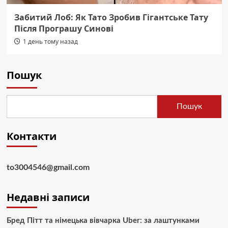
Забитий Лоб: Як Тато Зробив Гігантське Тату
Після Програшу Синові
1 день тому назад
Пошук
Пошук
Контакти
to3004546@gmail.com
Недавні записи
Бред Пітт та німецька вівчарка Uber: за лаштунками