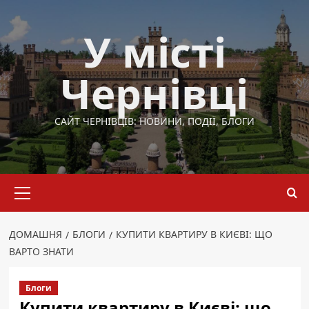
Перейти
до
У місті
вмісту
Чернівці
САЙТ ЧЕРНІВЦІВ: НОВИНИ, ПОДІЇ, БЛОГИ
Основне
меню
ДОМАШНЯ
БЛОГИ
КУПИТИ КВАРТИРУ В КИЄВІ: ЩО
ВАРТО ЗНАТИ
Блоги
Купити квартиру в Києві: що