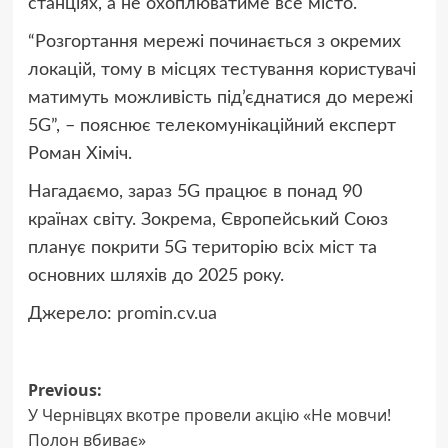
станціях, а не охоплюватиме все місто.
“Розгортання мережі починається з окремих
локацій, тому в місцях тестування користувачі
матимуть можливість під’єднатися до мережі
5G”, – пояснює телекомунікаційний експерт
Роман Хіміч.
Нагадаємо, зараз 5G працює в понад 90
країнах світу. Зокрема, Європейський Союз
планує покрити 5G територію всіх міст та
основних шляхів до 2025 року.
Джерело:
promin.cv.ua
Post
Previous:
У Чернівцях вкотре провели акцію «Не мовчи!
navigation
Полон вбиває»