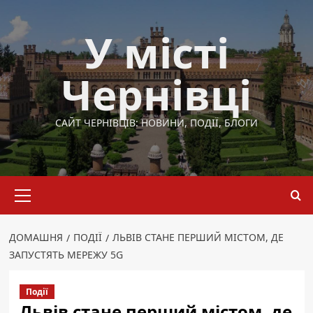
Перейти
до
У місті
вмісту
Чернівці
САЙТ ЧЕРНІВЦІВ: НОВИНИ, ПОДІЇ, БЛОГИ
Основне
меню
ДОМАШНЯ
ПОДІЇ
ЛЬВІВ СТАНЕ ПЕРШИЙ МІСТОМ, ДЕ
ЗАПУСТЯТЬ МЕРЕЖУ 5G
Події
Львів стане перший містом, де