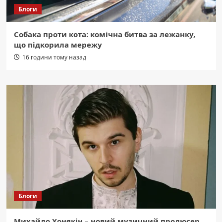
Блоги
Собака проти кота: комічна битва за лежанку,
що підкорила мережу
16 години тому назад
Блоги
Михайло Хонякін – новий музичний продюсер