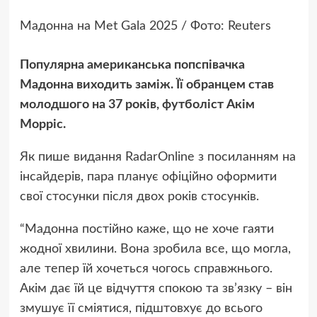
Мадонна на Met Gala 2025 / Фото: Reuters
Популярна американська попспівачка
Мадонна виходить заміж. Її обранцем став
молодшого на 37 років, футболіст Акім
Морріс.
Як пише видання RadarOnline з посиланням на
інсайдерів, пара планує офіційно оформити
свої стосунки після двох років стосунків.
“Мадонна постійно каже, що не хоче гаяти
жодної хвилини. Вона зробила все, що могла,
але тепер їй хочеться чогось справжнього.
Акім дає їй це відчуття спокою та зв’язку – він
змушує її сміятися, підштовхує до всього