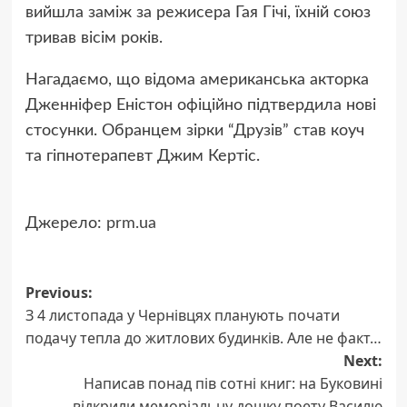
вийшла заміж за режисера Гая Гічі, їхній союз
тривав вісім років.
Нагадаємо, що відома американська акторка
Дженніфер Еністон офіційно підтвердила нові
стосунки. Обранцем зірки “Друзів” став коуч
та гіпнотерапевт Джим Кертіс.
Джерело:
prm.ua
Previous:
Post
З 4 листопада у Чернівцях планують почати
navigation
подачу тепла до житлових будинків. Але не факт…
Next:
Написав понад пів сотні книг: на Буковині
відкрили меморіальну дошку поету Василю