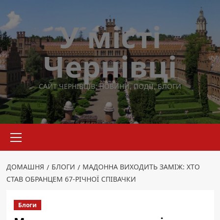
Перейти
до
У місті
вмісту
Чернівці
САЙТ ЧЕРНІВЦІВ: НОВИНИ, ПОДІЇ, БЛОГИ
Основне
меню
ДОМАШНЯ
БЛОГИ
МАДОННА ВИХОДИТЬ ЗАМІЖ: ХТО
СТАВ ОБРАНЦЕМ 67-РІЧНОЇ СПІВАЧКИ
Блоги