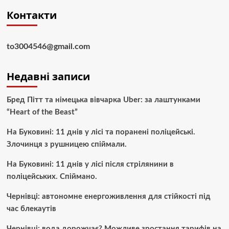
Контакти
to3004546@gmail.com
Недавні записи
Бред Пітт та німецька вівчарка Uber: за лаштунками
“Heart of the Beast”
На Буковині: 11 днів у лісі та поранені поліцейські.
Злочинця з рушницею спіймали.
На Буковині: 11 днів у лісі після стрілянини в
поліцейських. Спіймано.
Чернівці: автономне енергоживлення для стійкості під
час блекаутів
Чернівці: вода дорожчає? Можливе зростання тарифів на