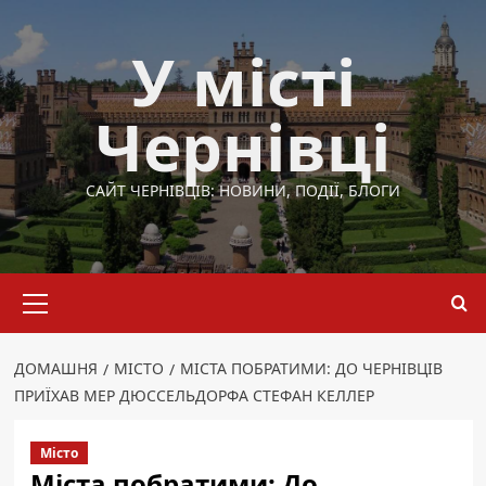
Перейти
до
У місті
вмісту
Чернівці
САЙТ ЧЕРНІВЦІВ: НОВИНИ, ПОДІЇ, БЛОГИ
Основне
меню
ДОМАШНЯ
МІСТО
МІСТА ПОБРАТИМИ: ДО ЧЕРНІВЦІВ
ПРИЇХАВ МЕР ДЮССЕЛЬДОРФА СТЕФАН КЕЛЛЕР
Місто
Міста побратими: До