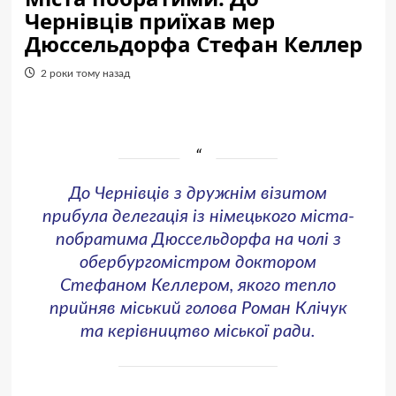
Чернівців приїхав мер
Дюссельдорфа Стефан Келлер
2 роки тому назад
До Чернівців з дружнім візитом
прибула делегація із німецького міста-
побратима Дюссельдорфа на чолі з
обербургомістром доктором
Стефаном Келлером, якого тепло
прийняв міський голова Роман Клічук
та керівництво міської ради.