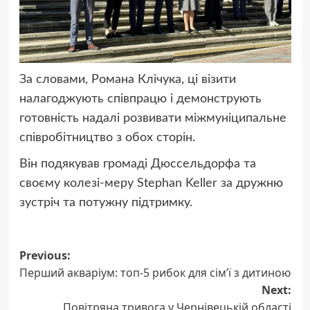
За словами, Романа Клічука, ці візити
налагоджують співпрацю і демонструють
готовність надалі розвивати міжмуніципальне
співробітництво з обох сторін.
Він подякував громаді Дюссельдорфа та
своєму колезі-меру Stephan Keller за дружню
зустріч та потужну підтримку.
Post
Previous:
Перший акваріум: топ-5 рибок для сім’ї з дитиною
navigation
Next:
Повітряна тривога у Чернівецькій області