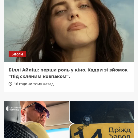
Блоги
Біллі Айліш: перша роль у кіно. Кадри зі зйомок
“Під скляним ковпаком”.
16 години тому назад