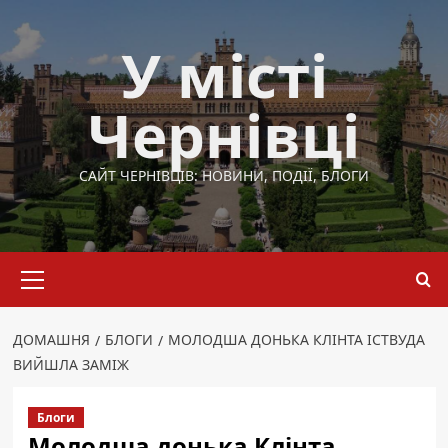
Перейти
до
У місті
вмісту
Чернівці
САЙТ ЧЕРНІВЦІВ: НОВИНИ, ПОДІЇ, БЛОГИ
Основне
меню
ДОМАШНЯ
БЛОГИ
МОЛОДША ДОНЬКА КЛІНТА ІСТВУДА
ВИЙШЛА ЗАМІЖ
Блоги
Молодша донька Клінта