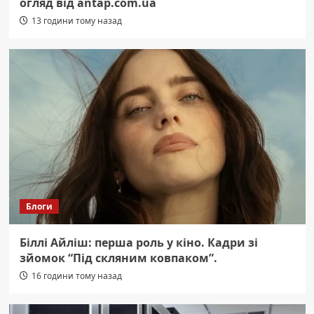
огляд від antap.com.ua
13 години тому назад
Блоги
Біллі Айліш: перша роль у кіно. Кадри зі
зйомок “Під скляним ковпаком”.
16 години тому назад