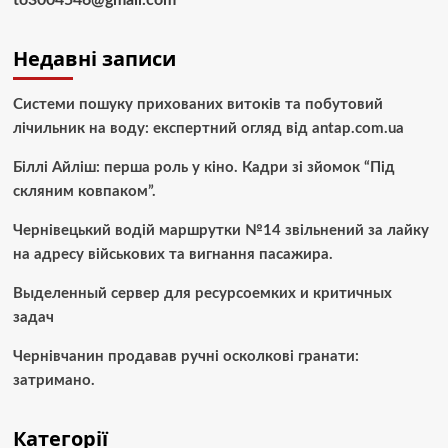
Недавні записи
Системи пошуку прихованих витоків та побутовий
лічильник на воду: експертний огляд від antap.com.ua
Біллі Айліш: перша роль у кіно. Кадри зі зйомок “Під
скляним ковпаком”.
Чернівецький водій маршрутки №14 звільнений за лайку
на адресу військових та вигнання пасажира.
Выделенный сервер для ресурсоемких и критичных
задач
Чернівчанин продавав ручні осколкові гранати:
затримано.
Категорії