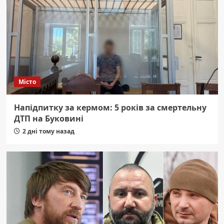
Місто
Напідпитку за кермом: 5 років за смертельну
ДТП на Буковині
2 дні тому назад