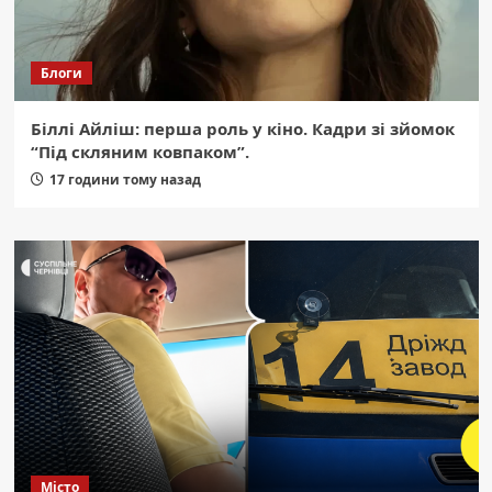
Блоги
Біллі Айліш: перша роль у кіно. Кадри зі зйомок
“Під скляним ковпаком”.
17 години тому назад
Місто