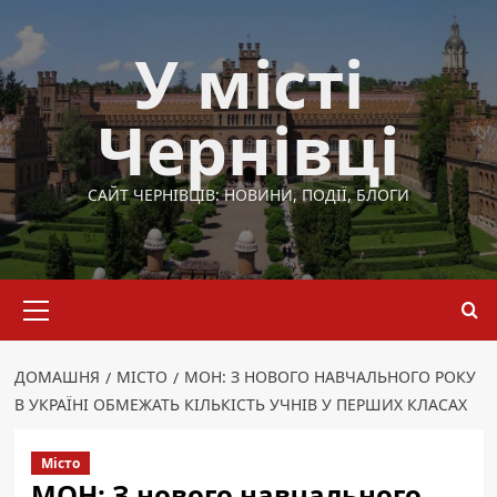
Перейти
до
У місті
вмісту
Чернівці
САЙТ ЧЕРНІВЦІВ: НОВИНИ, ПОДІЇ, БЛОГИ
Основне
меню
ДОМАШНЯ
МІСТО
МОН: З НОВОГО НАВЧАЛЬНОГО РОКУ
В УКРАЇНІ ОБМЕЖАТЬ КІЛЬКІСТЬ УЧНІВ У ПЕРШИХ КЛАСАХ
Місто
МОН: З нового навчального