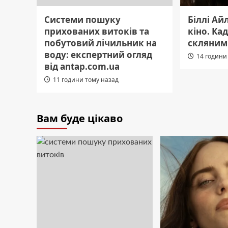
Системи пошуку
Біллі Ай
прихованих витоків та
кіно. Ка
побутовий лічильник на
скляним
воду: експертний огляд
14 години
від antap.com.ua
11 години тому назад
Вам буде цікаво