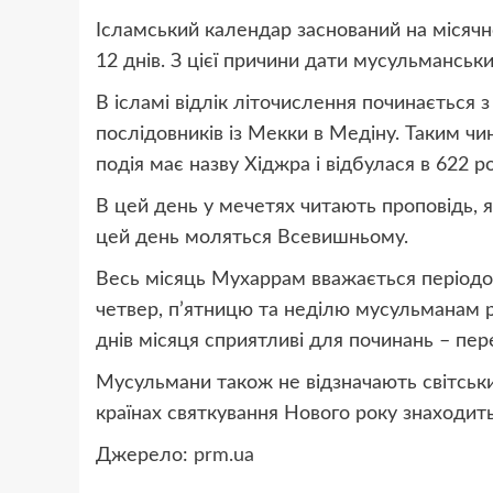
Ісламський календар заснований на місячно
12 днів. З цієї причини дати мусульманськи
В ісламі відлік літочислення починається
послідовників із Мекки в Медіну. Таким чи
подія має назву Хіджра і відбулася в 622 
В цей день у мечетях читають проповідь, 
цей день моляться Всевишньому.
Весь місяць Мухаррам вважається періодом
четвер, п’ятницю та неділю мусульманам 
днів місяця сприятливі для починань – пер
Мусульмани також не відзначають світськи
країнах святкування Нового року знаходит
Джерело:
prm.ua