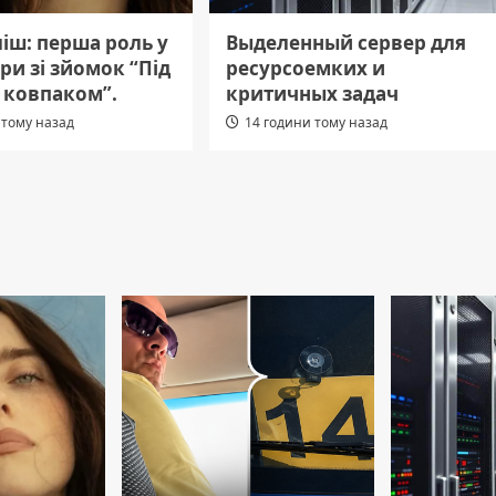
ліш: перша роль у
Выделенный сервер для
дри зі зйомок “Під
ресурсоемких и
 ковпаком”.
критичных задач
 тому назад
14 години тому назад