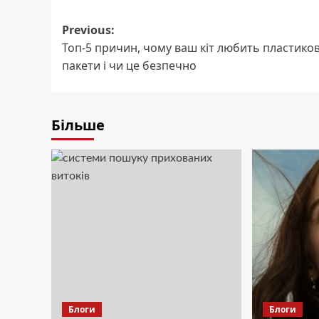
Post
Previous:
Топ-5 причин, чому ваш кіт любить пластиков
navigation
пакети і чи це безпечно
Більше
Блоги
Блоги