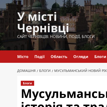
Перейти
до
У місті
вмісту
Чернівці
САЙТ ЧЕРНІВЦІВ: НОВИНИ, ПОДІЇ, БЛОГИ
Місто
Події
Область
Огляди
Блоги
ДОМАШНЯ
БЛОГИ
МУСУЛЬМАНСЬКИЙ НОВИЙ РІК: 
Блоги
Мусульманськ
історія та тра