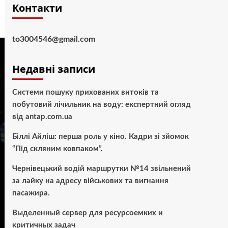
Контакти
to3004546@gmail.com
Недавні записи
Системи пошуку прихованих витоків та
побутовий лічильник на воду: експертний огляд
від antap.com.ua
Біллі Айліш: перша роль у кіно. Кадри зі зйомок
“Під скляним ковпаком”.
Чернівецький водій маршрутки №14 звільнений
за лайку на адресу військових та вигнання
пасажира.
Выделенный сервер для ресурсоемких и
критичных задач