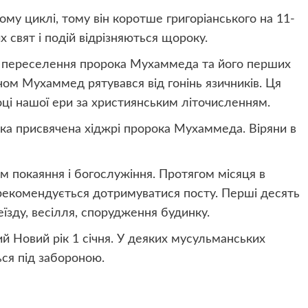
му циклі, тому він коротше григоріанського на 11-
х свят і подій відрізняються щороку.
 з переселення пророка Мухаммеда та його перших
ном Мухаммед рятувався від гонінь язичників. Ця
році нашої ери за християнським літочисленням.
яка присвячена хіджрі пророка Мухаммеда. Віряни в
 покаяння і богослужіння. Протягом місяця в
рекомендується дотримуватися посту. Перші десять
еїзду, весілля, спорудження будинку.
й Новий рік 1 січня. У деяких мусульманських
ься під забороною.