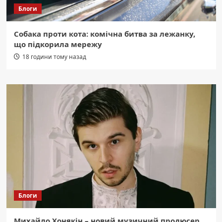
Блоги
Собака проти кота: комічна битва за лежанку,
що підкорила мережу
18 години тому назад
Блоги
Михайло Хонякін – новий музичний продюсер