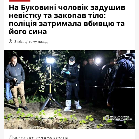
На Буковині чоловік задушив
невістку та закопав тіло:
поліція затримала вбивцю та
його сина
3 місяці тому назад
Джерело:
cvnews.cv.ua