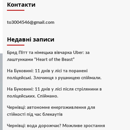
Контакти
to3004546@gmail.com
Недавні записи
Бред Пітт та німецька вівчарка Uber: за
лаштунками “Heart of the Beast”
На Буковині: 11 днів у лісі та поранені
поліцейські. Злочинця з рушницею спіймали.
На Буковині: 11 днів у лісі після стрілянини в
поліцейських. Спіймано.
Чернівці: автономне енергоживлення для
стійкості під час блекаутів
Чернівці: вода дорожчає? Можливе зростання