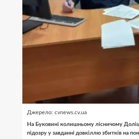
Джерело:
cvnews.cv.ua
На Буковині колишньому лісничому Доліш
підозру у завданні довкіллю збитків на по