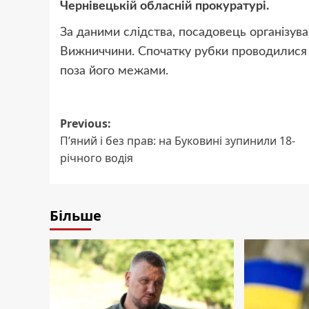
Чернівецькій обласній прокуратурі.
За даними слідства, посадовець організува
Вижниччини. Спочатку рубки проводилися н
поза його межами.
Post
Previous:
П’яний і без прав: на Буковині зупинили 18-
navigation
річного водія
Більше