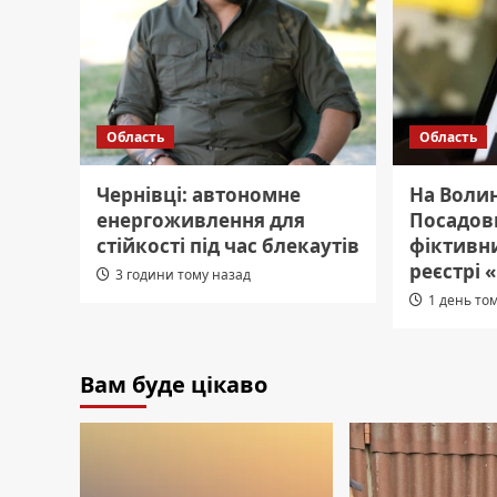
Область
Область
Чернівці: автономне
На Волин
енергоживлення для
Посадовц
стійкості під час блекаутів
фіктивни
реєстрі 
3 години тому назад
1 день то
Вам буде цікаво