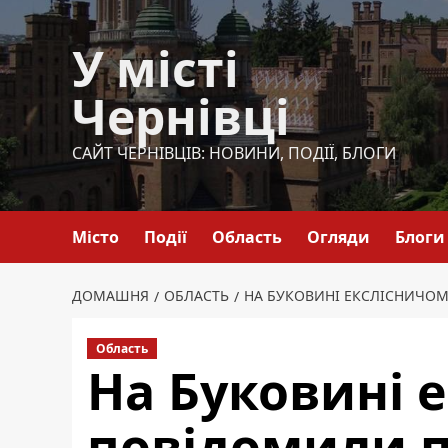
Перейти
до
У місті
вмісту
Чернівці
САЙТ ЧЕРНІВЦІВ: НОВИНИ, ПОДІЇ, БЛОГИ
Місто
Події
Область
Огляди
Блоги
ДОМАШНЯ
ОБЛАСТЬ
НА БУКОВИНІ ЕКСЛІСНИЧОМУ
Область
На Буковині 
повідомили п