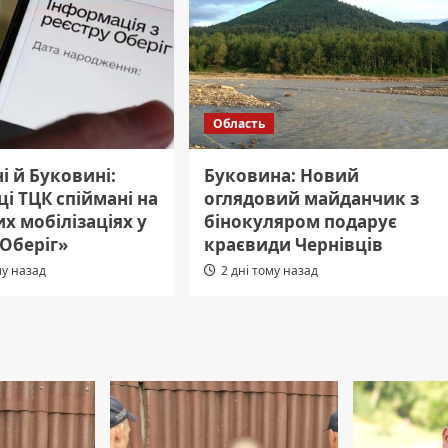
Область
і й Буковині:
Буковина: Новий
і ТЦК спіймані на
оглядовий майданчик з
х мобілізаціях у
бінокуляром подарує
«Оберіг»
краєвиди Чернівців
му назад
2 дні тому назад