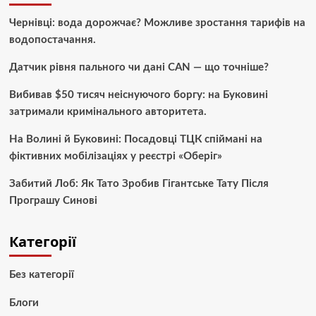
Чернівці: вода дорожчає? Можливе зростання тарифів на
водопостачання.
Датчик рівня пального чи дані CAN — що точніше?
Вибивав $50 тисяч неіснуючого боргу: на Буковині
затримали кримінального авторитета.
На Волині й Буковині: Посадовці ТЦК спіймані на
фіктивних мобілізаціях у реєстрі «Оберіг»
Забитий Лоб: Як Тато Зробив Гігантське Тату Після
Програшу Синові
Категорії
Без категорії
Блоги