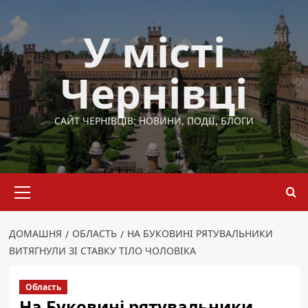
Перейти
до
У місті
вмісту
Чернівці
САЙТ ЧЕРНІВЦІВ: НОВИНИ, ПОДІЇ, БЛОГИ
Основне
меню
ДОМАШНЯ
ОБЛАСТЬ
НА БУКОВИНІ РЯТУВАЛЬНИКИ
ВИТЯГНУЛИ ЗІ СТАВКУ ТІЛО ЧОЛОВІКА
Область
На Буковині рятувальники