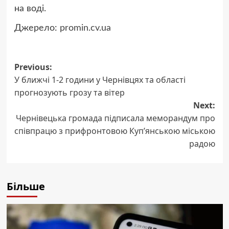
на воді.
Джерело:
promin.cv.ua
Post
Previous:
У ближчі 1-2 години у Чернівцях та області
navigation
прогнозують грозу та вітер
Next:
Чернівецька громада підписала меморандум про
співпрацю з прифронтовою Куп’янською міською
радою
Більше