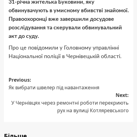
31-річна жителька Буковини, яку
обвинувачують в умисному вбивстві знайомої.
Правоохоронці вже завершили досудове
розслідування та скерували обвинувальний
акт до суду.
Про це повідомили у Головному управлінні
Національної поліції в Чернівецькій області.
Post
Previous:
Як вибрати швелер під навантаження
navigation
Next:
У Чернівцях через ремонтні роботи перекриють
рух на вулиці Котляревського
Більше