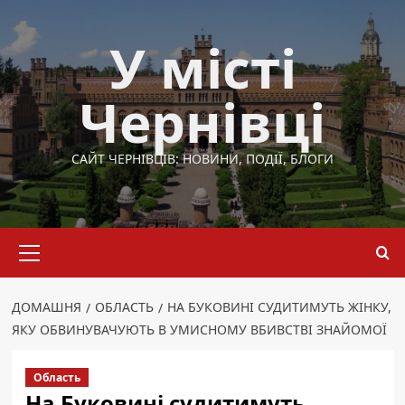
Перейти
до
У місті
вмісту
Чернівці
САЙТ ЧЕРНІВЦІВ: НОВИНИ, ПОДІЇ, БЛОГИ
Основне
меню
ДОМАШНЯ
ОБЛАСТЬ
НА БУКОВИНІ СУДИТИМУТЬ ЖІНКУ,
ЯКУ ОБВИНУВАЧУЮТЬ В УМИСНОМУ ВБИВСТВІ ЗНАЙОМОЇ
Область
На Буковині судитимуть