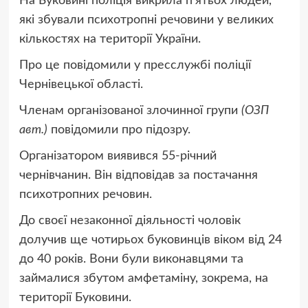
На Буковині поліція викрила п’ятьох людей,
які збували психотропні речовини у великих
кількостях на території України.
Про це повідомили у пресслужбі поліції
Чернівецької області.
Членам організованої злочинної групи
(ОЗП
авт.)
повідомили про підозру.
Організатором виявився 55-річний
чернівчанин. Він відповідав за постачання
психотропних речовин.
До своєї незаконної діяльності чоловік
долучив ще чотирьох буковинців віком від 24
до 40 років. Вони були виконавцями та
займалися збутом амфетаміну, зокрема, на
території Буковини.