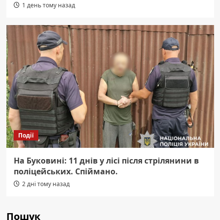
1 день тому назад
Події
На Буковині: 11 днів у лісі після стрілянини в
поліцейських. Спіймано.
2 дні тому назад
Пошук