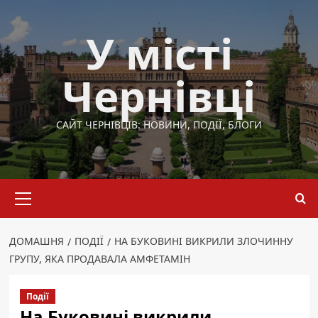
Перейти
до
У місті
вмісту
Чернівці
САЙТ ЧЕРНІВЦІВ: НОВИНИ, ПОДІЇ, БЛОГИ
Основне
меню
ДОМАШНЯ
ПОДІЇ
НА БУКОВИНІ ВИКРИЛИ ЗЛОЧИННУ
ГРУПУ, ЯКА ПРОДАВАЛА АМФЕТАМІН
Події
На Буковині викрили