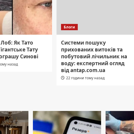
Блоги
Лоб: Як Тато
Системи пошуку
ігантське Тату
прихованих витоків та
рограшу Синові
побутовий лічильник на
воду: експертний огляд
тому назад
від antap.com.ua
22 години тому назад