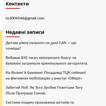
Контакти
to3004546@gmail.com
Недавні записи
Датчик рівня пального чи дані CAN — що
точніше?
Вибивав $50 тисяч неіснуючого боргу: на
Буковині затримали кримінального авторитета.
На Волині й Буковині: Посадовці ТЦК спіймані
на фіктивних мобілізаціях у реєстрі «Оберіг»
Забитий Лоб: Як Тато Зробив Гігантське Тату
Після Програшу Синові
Системи пошуку прихованих витоків та