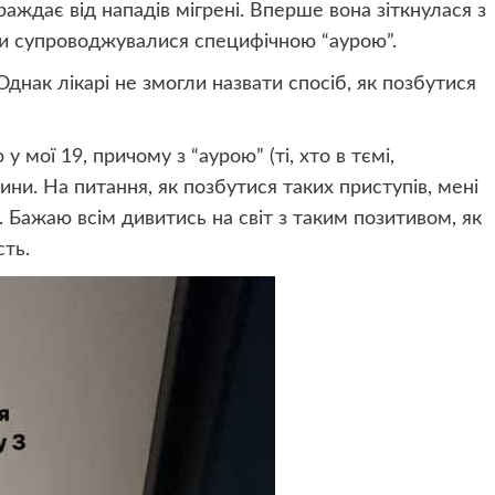
раждає від нападів мігрені. Вперше вона зіткнулася з
ади супроводжувалися специфічною “аурою”.
днак лікарі не змогли назвати спосіб, як позбутися
 мої 19, причому з “аурою” (ті, хто в тємі,
ни. На питання, як позбутися таких приступів, мені
. Бажаю всім дивитись на світ з таким позитивом, як
сть.