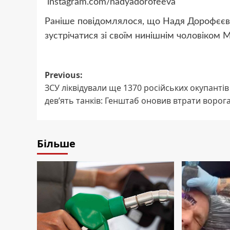
instagram.com/nadyadorofeeva
Раніше повідомлялося, що Надя Дорофєєва
зустрічатися зі своїм нинішнім чоловіком
Post
Previous:
ЗСУ ліквідували ще 1370 російських окупантів
navigation
дев’ять танків: Генштаб оновив втрати ворог
Більше