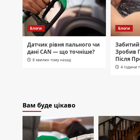
Блоги
Блоги
Датчик рівня пального чи
Забитий 
дані CAN — що точніше?
Зробив Г
Після П
8 хвилин тому назад
4 години 
Вам буде цікаво