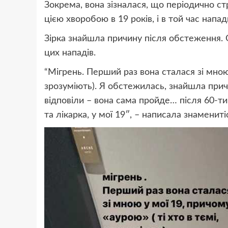
Зокрема, вона зізналася, що періодично ст
цією хворобою в 19 років, і в той час нап
Зірка знайшла причину після обстеження. О
цих нападів.
“Мігрень. Перший раз вона сталася зі мною у
зрозуміють). Я обстежилась, знайшла причи
відповіли – вона сама пройде… після 60-ти
та лікарка, у мої 19″, – написала знамениті