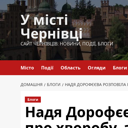
Перейти
до
У місті
вмісту
Чернівці
САЙТ ЧЕРНІВЦІВ: НОВИНИ, ПОДІЇ, БЛОГИ
Місто
Події
Область
Огляди
Блоги
ДОМАШНЯ
БЛОГИ
НАДЯ ДОРОФЄЄВА РОЗПОВІЛА П
Блоги
Надя Дорофєє
про хворобу, 