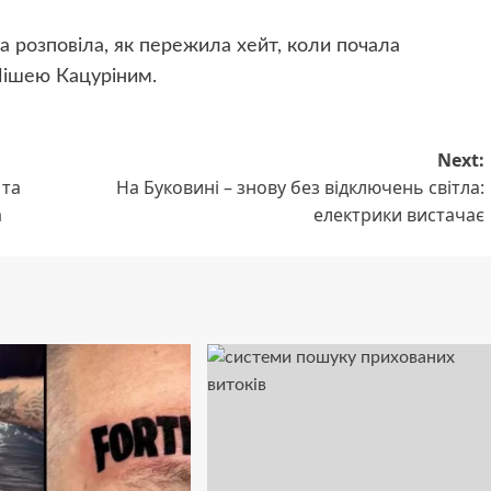
 розповіла, як пережила хейт, коли почала
 Мішею Кацуріним.
Next:
 та
На Буковині – знову без відключень світла:
а
електрики вистачає